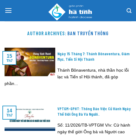
Skip
to
content
AUTHOR ARCHIVES:
BAN TRUYỀN THÔNG
Ngày 15 Tháng 7: Thánh Bônaventura, Giám
15
Mục, Tiến Sĩ Hội Thánh
Th7
Thánh Bônaventura, nhà thần học lỗi
lạc và Tiến sĩ Hội thánh, đã góp
phần...
VPTGM-GPHT: Thông Báo Việc Cử Hành Ngày
14
Thế Giới Ông Bà Và Người..
Th7
Số: 11/2026/TB-VPTGM V/v: Cử hành
ngày thế giới Ông bà và Người cao