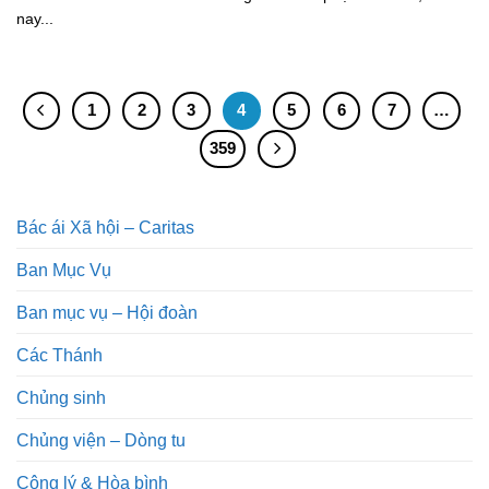
nay...
1
2
3
4
5
6
7
…
359
Bác ái Xã hội – Caritas
Ban Mục Vụ
Ban mục vụ – Hội đoàn
Các Thánh
Chủng sinh
Chủng viện – Dòng tu
Công lý & Hòa bình