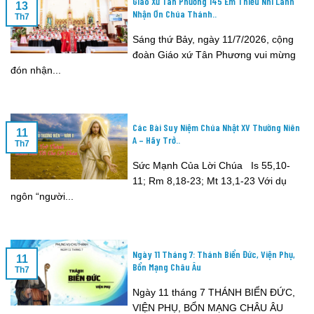
Giáo Xứ Tân Phương 145 Em Thiếu Nhi Lãnh
13
Nhận Ơn Chúa Thánh..
Th7
Sáng thứ Bảy, ngày 11/7/2026, cộng
đoàn Giáo xứ Tân Phương vui mừng
đón nhận...
Các Bài Suy Niệm Chúa Nhật XV Thường Niên
11
A – Hãy Trở..
Th7
Sức Mạnh Của Lời Chúa Is 55,10-
11; Rm 8,18-23; Mt 13,1-23 Với dụ
ngôn “người...
Ngày 11 Tháng 7: Thánh Biển Đức, Viện Phụ,
11
Bổn Mạng Châu Âu
Th7
Ngày 11 tháng 7 THÁNH BIỂN ĐỨC,
VIỆN PHỤ, BỔN MẠNG CHÂU ÂU