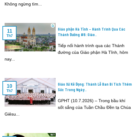
Không ngừng tìm...
Giáo phận Hà Tĩnh – Hành Trình Qua Các
11
Thánh Đường #6: Giáo..
Th7
Tiếp nối hành trình qua các Thánh
đường của Giáo phận Hà Tĩnh, hôm
nay...
Giáo Xứ Kẻ Đọng: Thánh Lễ Ban Bí Tích Thêm
10
Sức Trong Ngày..
Th7
GPHT (10.7.2026) – Trong bầu khí
sốt sắng của Tuần Chầu Đền tạ Chúa
Giêsu...