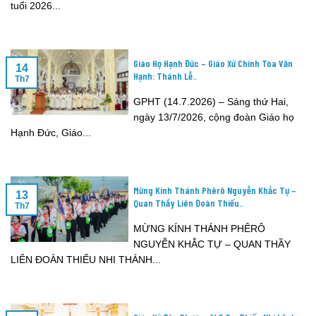
tuổi 2026...
Giáo Họ Hạnh Đức – Giáo Xứ Chính Tòa Văn
14
Hạnh: Thánh Lễ..
Th7
GPHT (14.7.2026) – Sáng thứ Hai,
ngày 13/7/2026, cộng đoàn Giáo họ
Hạnh Đức, Giáo...
Mừng Kính Thánh Phêrô Nguyễn Khắc Tự –
13
Quan Thầy Liên Đoàn Thiếu..
Th7
MỪNG KÍNH THÁNH PHÊRÔ
NGUYỄN KHẮC TỰ – QUAN THẦY
LIÊN ĐOÀN THIẾU NHI THÁNH...