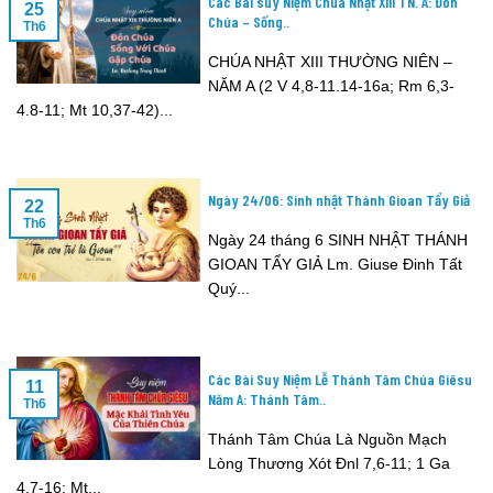
Các Bài suy Niệm Chúa Nhật XIII TN. A: Đón
25
Chúa – Sống..
Th6
CHÚA NHẬT XIII THƯỜNG NIÊN –
NĂM A (2 V 4,8-11.14-16a; Rm 6,3-
4.8-11; Mt 10,37-42)...
Ngày 24/06: Sinh nhật Thánh Gioan Tẩy Giả
22
Th6
Ngày 24 tháng 6 SINH NHẬT THÁNH
GIOAN TẨY GIẢ Lm. Giuse Đinh Tất
Quý...
Các Bài Suy Niệm Lễ Thánh Tâm Chúa Giêsu
11
Năm A: Thánh Tâm..
Th6
Thánh Tâm Chúa Là Nguồn Mạch
Lòng Thương Xót Ðnl 7,6-11; 1 Ga
4,7-16; Mt...