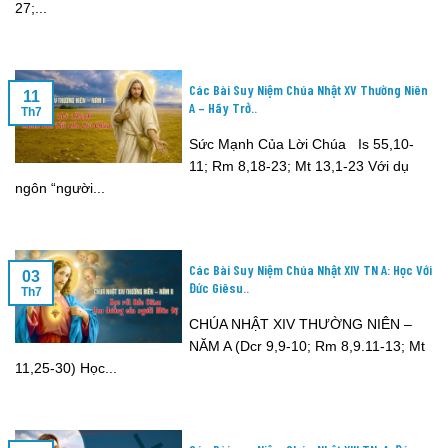
27;...
Các Bài Suy Niệm Chúa Nhật XV Thường Niên
11
A – Hãy Trở..
Th7
Sức Mạnh Của Lời Chúa Is 55,10-
11; Rm 8,18-23; Mt 13,1-23 Với dụ
ngôn “người...
Các Bài Suy Niệm Chúa Nhật XIV TN A: Học Với
03
Đức Giêsu..
Th7
CHÚA NHẬT XIV THƯỜNG NIÊN –
NĂM A (Dcr 9,9-10; Rm 8,9.11-13; Mt
11,25-30) Học...