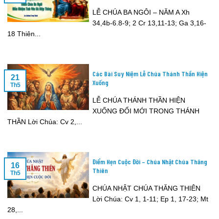
LỄ CHÚA BA NGÔI – NĂM A Xh
34,4b-6.8-9; 2 Cr 13,11-13; Ga 3,16-
18 Thiên...
Các Bài Suy Niệm Lễ Chúa Thánh Thần Hiện
21
Xuống
Th5
LỄ CHÚA THÁNH THẦN HIỆN
XUỐNG ĐỔI MỚI TRONG THÁNH
THẦN Lời Chúa: Cv 2,...
Điểm Hẹn Cuộc Đời – Chúa Nhật Chúa Thăng
16
Thiên
Th5
CHÚA NHẬT CHÚA THĂNG THIÊN
Lời Chúa: Cv 1, 1-11; Ep 1, 17-23; Mt
28,...