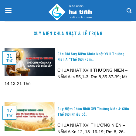
Skip
to
content
SUY NIỆM CHÚA NHẬT & LỄ TRỌNG
Các Bài Suy Niệm Chúa Nhật XVIII Thường
31
Niên A: “Thế Giới Hôm..
Th7
CHÚA NHẬT XVIII THƯỜNG NIÊN –
NĂM A Is 55,1-3; Rm 8,35.37-39; Mt
14,13-21 Thế...
Suy Niệm Chúa Nhật XVI Thường Niên A: Giữa
17
Thế Giới Nhiều Cỏ..
Th7
CHÚA NHẬT XVI THƯỜNG NIÊN –
NĂM A Kn 12, 13. 16-19; Rm 8, 26-