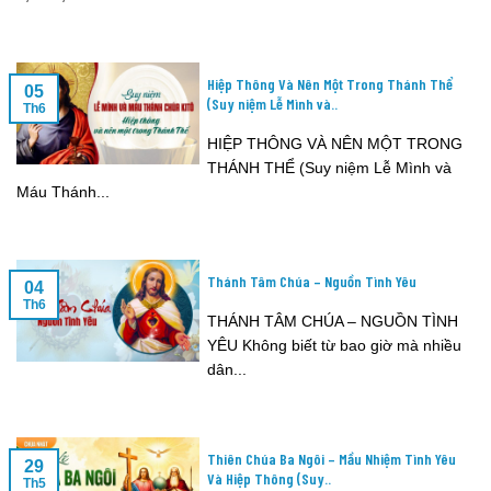
Hiệp Thông Và Nên Một Trong Thánh Thể
05
(Suy niệm Lễ Mình và..
Th6
HIỆP THÔNG VÀ NÊN MỘT TRONG
THÁNH THỂ (Suy niệm Lễ Mình và
Máu Thánh...
Thánh Tâm Chúa – Nguồn Tình Yêu
04
Th6
THÁNH TÂM CHÚA – NGUỒN TÌNH
YÊU Không biết từ bao giờ mà nhiều
dân...
Thiên Chúa Ba Ngôi – Mầu Nhiệm Tình Yêu
29
Và Hiệp Thông (Suy..
Th5