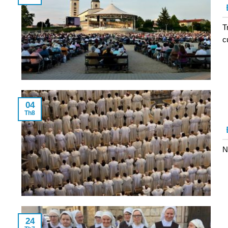
T
c
04
Th8
N
24