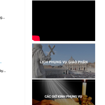
...
..
y...