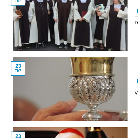
Th7
D
23
Th7
V
23