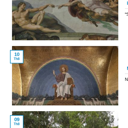
“
10
Th8
N
09
Th8