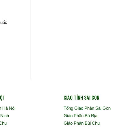
quốc
ỘI
GIÁO TỈNH SÀI GÒN
n Hà Nội
Tổng Giáo Phận Sài Gòn
 Ninh
Giáo Phận Bà Rịa
 Chu
Giáo Phận Bùi Chu