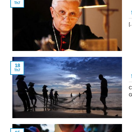
Th7
[
18
Th7
C
G