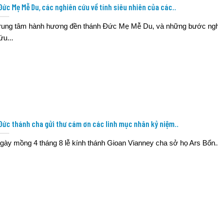
Đức Mẹ Mễ Du, các nghiên cứu về tính siêu nhiên của các..
rung tâm hành hương đền thánh Đức Mẹ Mễ Du, và những bước ngh
ứu...
Đức thánh cha gửi thư cám ơn các linh mục nhân kỷ niệm..
gày mồng 4 tháng 8 lễ kính thánh Gioan Vianney cha sở họ Ars Bổn..