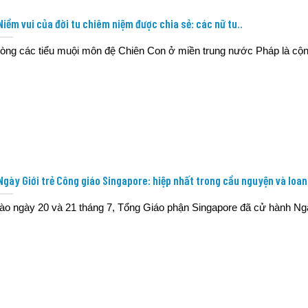
Niềm vui của đời tu chiêm niệm được chia sẻ: các nữ tu..
òng các tiểu muội môn đệ Chiên Con ở miền trung nước Pháp là cộng
Ngày Giới trẻ Công giáo Singapore: hiệp nhất trong cầu nguyện và loan
ào ngày 20 và 21 tháng 7, Tổng Giáo phận Singapore đã cử hành Ngà