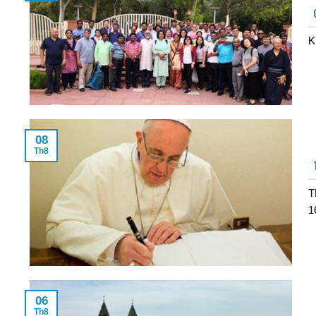
K
08
Th8
T
1
06
Th8