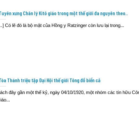
Tuyên xưng Chân lý Kitô giáo trong một thế giới đa nguyên theo..
…] Có lẽ đó là bộ mặt của Hồng y Ratzinger còn lưu lại trong...
Tòa Thánh triệu tập Đại Hội thế giới Tông đồ biển cả
ách đây gần một thế kỷ, ngày 04/10/1920, một nhóm các tín hữu Cô
iáo...