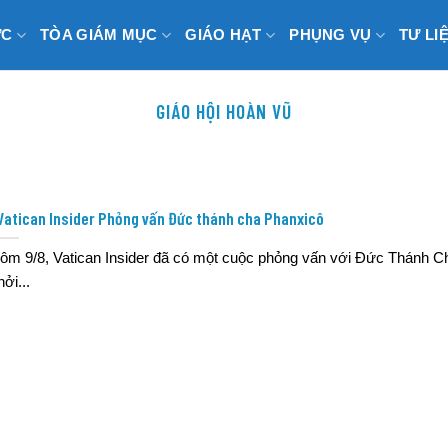
ỨC
TÒA GIÁM MỤC
GIÁO HẠT
PHỤNG VỤ
TƯ LI
GIÁO HỘI HOÀN VŨ
Vatican Insider Phỏng vấn Đức thánh cha Phanxicô
ôm 9/8, Vatican Insider đã có một cuộc phỏng vấn với Đức Thánh C
hởi...