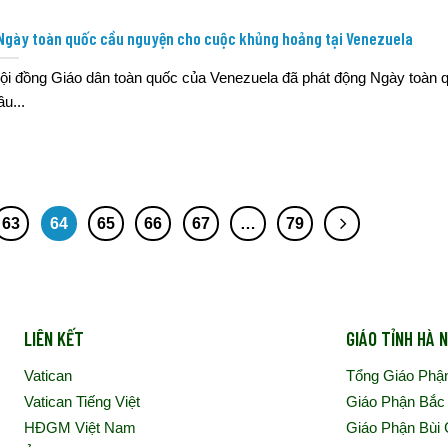
Ngày toàn quốc cầu nguyện cho cuộc khủng hoảng tại Venezuela
ội đồng Giáo dân toàn quốc của Venezuela đã phát động Ngày toàn 
ầu...
63
64
65
66
67
…
79
LIÊN KẾT
GIÁO TỈNH HÀ N
Vatican
Tổng Giáo Phậ
Vatican Tiếng Việt
Giáo Phận Bắc
HĐGM Việt Nam
Giáo Phận Bùi