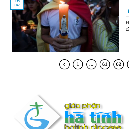
15
Th7
H
c
1
…
61
62