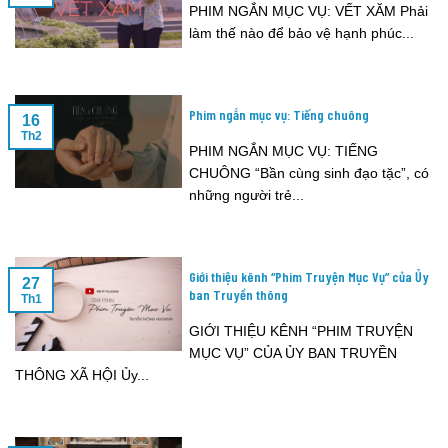
PHIM NGẮN MỤC VỤ: VẾT XĂM Phải
làm thế nào để bảo vệ hạnh phúc...
Phim ngắn mục vụ: Tiếng chuông
16
Th2
PHIM NGẮN MỤC VỤ: TIẾNG
CHUÔNG “Bần cùng sinh đạo tặc”, có
những người trẻ...
Giới thiệu kênh “Phim Truyện Mục Vụ” của Ủy
27
ban Truyền thông
Th1
GIỚI THIỆU KÊNH “PHIM TRUYỆN
MỤC VỤ” CỦA ỦY BAN TRUYỀN
THÔNG XÃ HỘI Ủy...