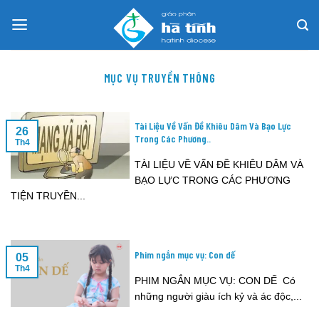
Skip
to
content
MỤC VỤ TRUYỀN THÔNG
Tài Liệu Về Vấn Đề Khiêu Dâm Và Bạo Lực
26
Trong Các Phương..
Th4
TÀI LIỆU VỀ VẤN ĐỀ KHIÊU DÂM VÀ
BẠO LỰC TRONG CÁC PHƯƠNG
TIỆN TRUYỀN...
Phim ngắn mục vụ: Con dế
05
Th4
PHIM NGẮN MỤC VỤ: CON DẾ Có
những người giàu ích kỷ và ác độc,...