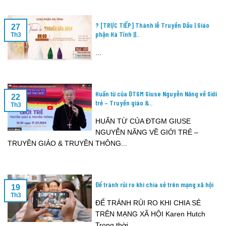
? [TRỰC TIẾP] Thánh lễ Truyền Dầu | Giáo
27
phận Hà Tĩnh ||..
Th3
...
Huấn từ của ĐTGM Giuse Nguyễn Năng về Giới
22
trẻ – Truyền giáo &..
Th3
HUẤN TỪ CỦA ĐTGM GIUSE
NGUYỄN NĂNG VỀ GIỚI TRẺ –
TRUYỀN GIÁO & TRUYỀN THÔNG...
Để tránh rủi ro khi chia sẻ trên mạng xã hội
19
Th3
ĐỂ TRÁNH RỦI RO KHI CHIA SẺ
TRÊN MẠNG XÃ HỘI Karen Hutch
Trong thời...