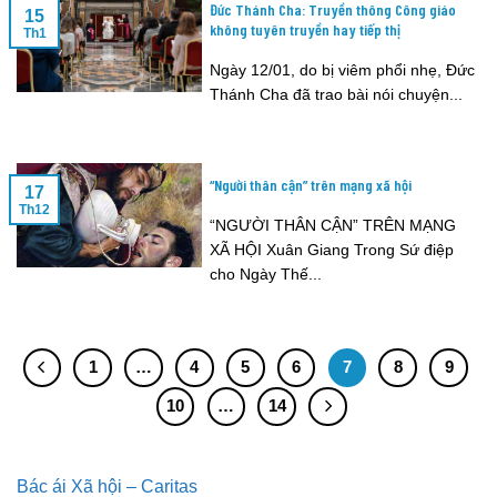
Đức Thánh Cha: Truyền thông Công giáo
15
không tuyên truyền hay tiếp thị
Th1
Ngày 12/01, do bị viêm phổi nhẹ, Đức
Thánh Cha đã trao bài nói chuyện...
“Người thân cận” trên mạng xã hội
17
Th12
“NGƯỜI THÂN CẬN” TRÊN MẠNG
XÃ HỘI Xuân Giang Trong Sứ điệp
cho Ngày Thế...
1
…
4
5
6
7
8
9
10
…
14
Bác ái Xã hội – Caritas