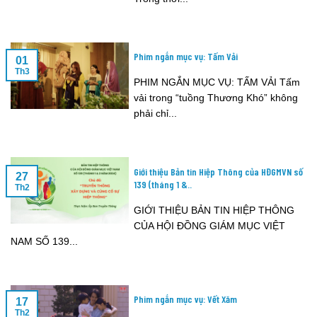
Phim ngắn mục vụ: Tấm Vải
01
Th3
PHIM NGẮN MỤC VỤ: TẤM VẢI Tấm
vải trong “tuồng Thương Khó” không
phải chỉ...
Giới thiệu Bản tin Hiệp Thông của HĐGMVN số
27
139 (tháng 1 &..
Th2
GIỚI THIỆU BẢN TIN HIỆP THÔNG
CỦA HỘI ĐỒNG GIÁM MỤC VIỆT
NAM SỐ 139...
Phim ngắn mục vụ: Vết Xăm
17
Th2