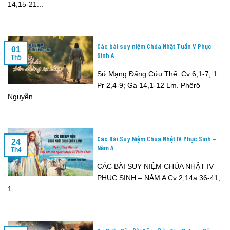
14,15-21...
Các bài suy niệm Chúa Nhật Tuần V Phục
01
Sinh A
Th5
Sứ Mạng Đấng Cứu Thế Cv 6,1-7; 1
Pr 2,4-9; Ga 14,1-12 Lm. Phêrô
Nguyễn...
Các Bài Suy Niệm Chúa Nhật IV Phục Sinh –
24
Năm A
Th4
CÁC BÀI SUY NIỆM CHÚA NHẬT IV
PHỤC SINH – NĂM A Cv 2,14a.36-41;
1...