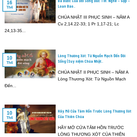
Ba Bước Của Đời Sống Đức Tin: Nghe – Gặp –
16
Loan Báo..
Th4
CHÚA NHẬT III PHỤC SINH – NĂM A
Cv 2,14.22-33; 1 Pr 1,17-21; Lc
24,13-35...
Lòng Thương Xót: Từ Nguồn Mạch Đến Đời
10
Sống (Suy niệm Chúa Nhật..
Th4
CHÚA NHẬT II PHỤC SINH – NĂM A
Lòng Thương Xót: Từ Nguồn Mạch
Đến...
Hãy Mở Cửa Tâm Hồn Trước Lòng Thương Xót
10
Của Thiên Chúa
Th4
HÃY MỞ CỬA TÂM HỒN TRƯỚC
LÒNG THƯƠNG XÓT CỦA THIÊN