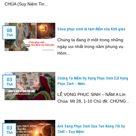
CHÚA (Suy Niệm Tin...
Chúa phục sinh là tâm điểm của Kitô giáo
08
Th4
Chúng ta đang ở một trong những
ngày vui nhất trong năm phụng vụ.
Hôm...
Chứng Tá Niềm Hy Vọng Phục Sinh (Lễ Vọng
03
Phục Sinh – Năm..
Th4
LỄ VỌNG PHỤC SINH – NĂM A Lời
Chúa: Mt 28, 1-10 Chủ đề: CHỨNG...
Ánh Sáng Phục Sinh Xua Tan Bóng Tối Sự
03
Chết – Suy Niệm..
Th4