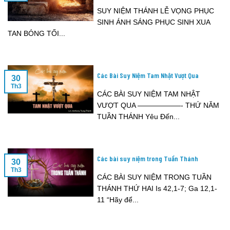
SUY NIỆM THÁNH LỄ VỌNG PHỤC
SINH ÁNH SÁNG PHỤC SINH XUA
TAN BÓNG TỐI...
Các Bài Suy Niệm Tam Nhật Vượt Qua
30
Th3
CÁC BÀI SUY NIỆM TAM NHẬT
VƯỢT QUA ——————- THỨ NĂM
TUẦN THÁNH Yêu Đến...
Các bài suy niệm trong Tuần Thánh
30
Th3
CÁC BÀI SUY NIỆM TRONG TUẦN
THÁNH THỨ HAI Is 42,1-7; Ga 12,1-
11 “Hãy để...