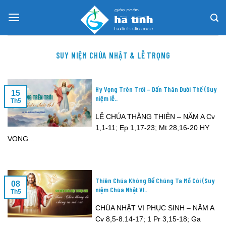
Skip
to
content
SUY NIỆM CHÚA NHẬT & LỄ TRỌNG
Hy Vọng Trên Trời – Dấn Thân Dưới Thế (Suy
15
niệm lễ..
Th5
LỄ CHÚA THĂNG THIÊN – NĂM A Cv
1,1-11; Ep 1,17-23; Mt 28,16-20 HY
VỌNG...
Thiên Chúa Không Để Chúng Ta Mồ Côi (Suy
08
niệm Chúa Nhật VI..
Th5
CHÚA NHẬT VI PHỤC SINH – NĂM A
Cv 8,5-8.14-17; 1 Pr 3,15-18; Ga