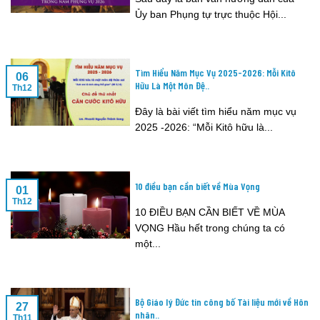
Ủy ban Phụng tự trực thuộc Hội...
Tìm Hiểu Năm Mục Vụ 2025-2026: Mỗi Kitô
06
Hữu Là Một Môn Đệ..
Th12
Đây là bài viết tìm hiểu năm mục vụ
2025 -2026: “Mỗi Kitô hữu là...
10 điều bạn cần biết về Mùa Vọng
01
Th12
10 ĐIỀU BẠN CẦN BIẾT VỀ MÙA
VỌNG Hầu hết trong chúng ta có
một...
Bộ Giáo lý Đức tin công bố Tài liệu mới về Hôn
27
nhân..
Th11