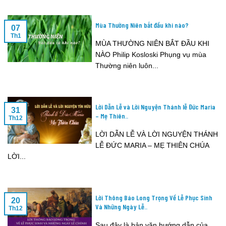
Mùa Thường Niên bắt đầu khi nào?
07
Th1
MÙA THƯỜNG NIÊN BẮT ĐẦU KHI
NÀO Philip Kosloski Phụng vụ mùa
Thường niên luôn...
Lời Dẫn Lễ và Lời Nguyện Thánh lễ Đức Maria
31
– Mẹ Thiên..
Th12
LỜI DẪN LỄ VÀ LỜI NGUYỆN THÁNH
LỄ ĐỨC MARIA – MẸ THIÊN CHÚA
LỜI...
Lời Thông Báo Long Trọng Về Lễ Phục Sinh
20
Và Những Ngày Lễ..
Th12
Sau đây là bản văn hướng dẫn của