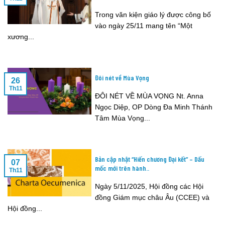
Trong văn kiện giáo lý được công bố
vào ngày 25/11 mang tên “Một
xương...
Đôi nét về Mùa Vọng
26
Th11
ĐÔI NÉT VỀ MÙA VỌNG Nt. Anna
Ngọc Diệp, OP Dòng Đa Minh Thánh
Tâm Mùa Vọng...
Bản cập nhật “Hiến chương Đại kết” – Dấu
07
mốc mới trên hành..
Th11
Ngày 5/11/2025, Hội đồng các Hội
đồng Giám mục châu Âu (CCEE) và
Hội đồng...