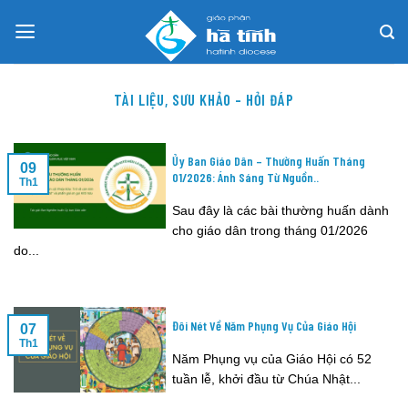
Skip
to
content
TÀI LIỆU, SƯU KHẢO – HỎI ĐÁP
Ủy Ban Giáo Dân – Thường Huấn Tháng
09
01/2026: Ánh Sáng Từ Nguồn..
Th1
Sau đây là các bài thường huấn dành
cho giáo dân trong tháng 01/2026
do...
Đôi Nét Về Năm Phụng Vụ Của Giáo Hội
07
Th1
Năm Phụng vụ của Giáo Hội có 52
tuần lễ, khởi đầu từ Chúa Nhật...