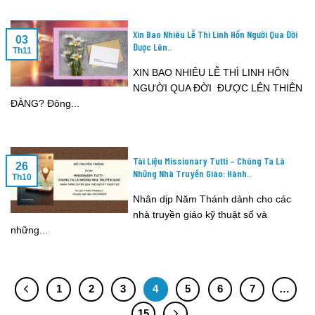
Xin Bao Nhiêu Lễ Thì Linh Hồn Người Qua Đời
03
Được Lên..
Th11
XIN BAO NHIÊU LỄ THÌ LINH HỒN
NGƯỜI QUA ĐỜI ĐƯỢC LÊN THIÊN
ĐÀNG? Đông...
Tài Liệu Missionary Tutti – Chúng Ta Là
26
Những Nhà Truyền Giáo: Hành..
Th10
Nhân dịp Năm Thánh dành cho các
nhà truyền giáo kỹ thuật số và
những...
1
2
3
4
5
6
7
…
15