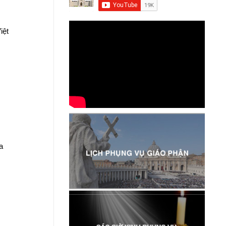
iệt
a