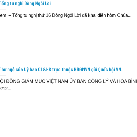
Tổng tu nghị Dòng Ngôi Lời
emi – Tổng tu nghị thứ 16 Dòng Ngôi Lời đã khai diễn hôm Chúa...
Thư ngỏ của Uỷ ban CL&HB trực thuộc HĐGMVN gửi Quốc hội VN..
ỘI ĐỒNG GIÁM MỤC VIỆT NAM ỦY BAN CÔNG LÝ VÀ HÒA BÌN
2/12...