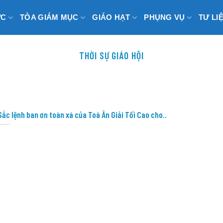
ỨC
TÒA GIÁM MỤC
GIÁO HẠT
PHỤNG VỤ
TƯ LI
THỜI SỰ GIÁO HỘI
Sắc lệnh ban ơn toàn xá của Toà Ân Giải Tối Cao cho..
.