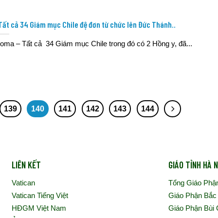
Tất cả 34 Giám mục Chile đệ đơn từ chức lên Đức Thánh..
oma – Tất cả 34 Giám mục Chile trong đó có 2 Hồng y, đã...
139
140
141
142
143
144
LIÊN KẾT
GIÁO TỈNH HÀ N
Vatican
Tổng Giáo Phậ
Vatican Tiếng Việt
Giáo Phận Bắc
HĐGM Việt Nam
Giáo Phận Bùi