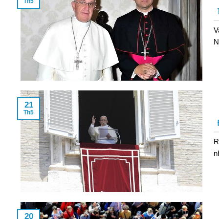
Th5
V
N
21
Th5
R
nh
20