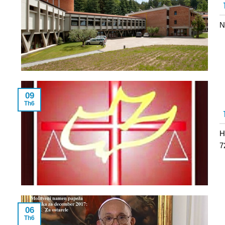
N
09
Th6
H
7
06
Th6