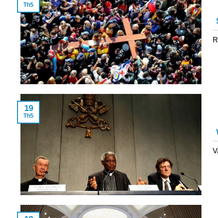
Th5
R
19
Th5
V