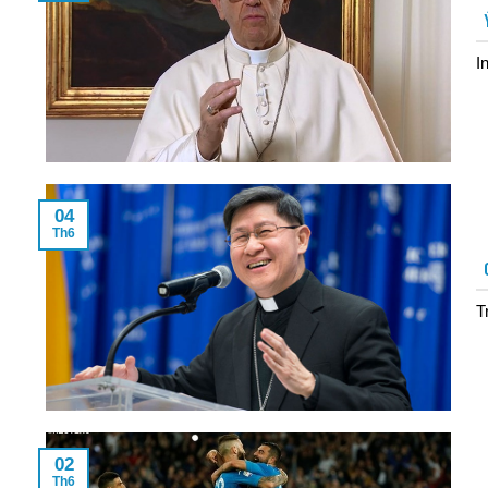
I
04
Th6
T
02
Th6