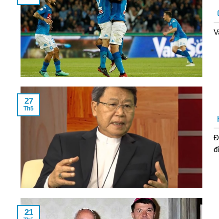
V
27
Th5
Đ
đ
21