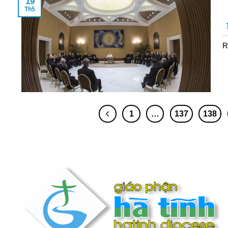
19
Th5
R
1
…
137
138