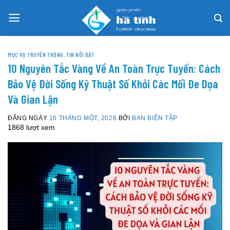
Skip
to
content
MỤC VỤ TRUYỀN THÔNG
,
TIN NỔI BẬT
10 Nguyên Tắc Vàng Về An Toàn Trực Tuyến: Cách
Bảo Vệ Đời Sống Kỹ Thuật Số Khỏi Các Mối Đe Dọa
Và Gian Lận
ĐĂNG NGÀY
16 THÁNG MỘT, 2026
BỞI
BAN BIÊN TẬP
1868 lượt xem