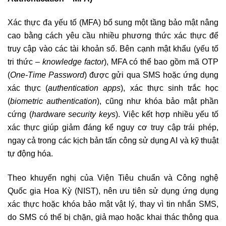
Xác thực đa yếu tố (MFA) bổ sung một tầng bảo mật nâng
cao bằng cách yêu cầu nhiều phương thức xác thực để
truy cập vào các tài khoản số. Bên cạnh mật khẩu (yếu tố
tri thức –
knowledge factor
), MFA có thể bao gồm mã OTP
(
One-Time Password
) được gửi qua SMS hoặc ứng dụng
xác thực (
authentication apps
), xác thực sinh trắc học
(
biometric authentication
), cũng như khóa bảo mật phần
cứng (
hardware security keys
). Việc kết hợp nhiều yếu tố
xác thực giúp giảm đáng kể nguy cơ truy cập trái phép,
ngay cả trong các kịch bản tấn công sử dụng AI và kỹ thuật
tự động hóa.
Theo khuyến nghị của Viện Tiêu chuẩn và Công nghệ
Quốc gia Hoa Kỳ (NIST), nên ưu tiên sử dụng ứng dụng
xác thực hoặc khóa bảo mật vật lý, thay vì tin nhắn SMS,
do SMS có thể bị chặn, giả mạo hoặc khai thác thông qua