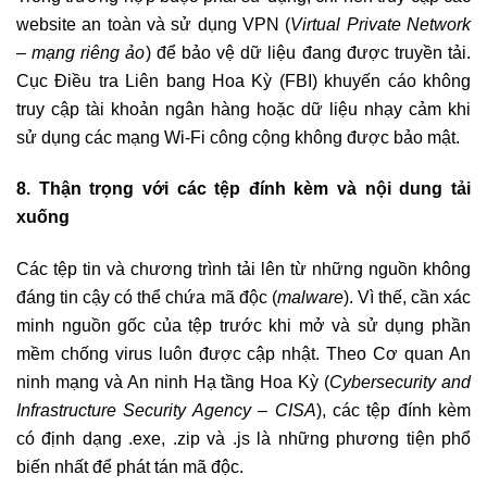
website an toàn và sử dụng VPN (
Virtual Private Network
– mạng riêng ảo
) để bảo vệ dữ liệu đang được truyền tải.
Cục Điều tra Liên bang Hoa Kỳ (FBI) khuyến cáo không
truy cập tài khoản ngân hàng hoặc dữ liệu nhạy cảm khi
sử dụng các mạng Wi-Fi công cộng không được bảo mật.
8. Thận trọng với các tệp đính kèm và nội dung tải
xuống
Các tệp tin và chương trình tải lên từ những nguồn không
đáng tin cậy có thể chứa mã độc (
malware
). Vì thế, cần xác
minh nguồn gốc của tệp trước khi mở và sử dụng phần
mềm chống virus luôn được cập nhật. Theo Cơ quan An
ninh mạng và An ninh Hạ tầng Hoa Kỳ (
Cybersecurity and
Infrastructure Security Agency – CISA
), các tệp đính kèm
có định dạng .exe, .zip và .js là những phương tiện phổ
biến nhất để phát tán mã độc.