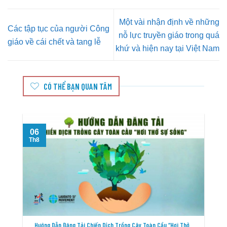
Một vài nhận định về những
Các tập tục của người Công
nỗ lực truyền giáo trong quá
giáo về cái chết và tang lễ
khứ và hiện nay tại Việt Nam
CÓ THỂ BẠN QUAN TÂM
06
T
Th8
Hướng Dẫn Đăng Tải Chiến Dịch Trồng Cây Toàn Cầu “Hơi Thở