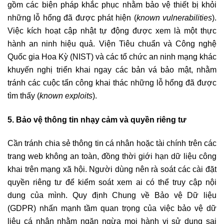
gồm các biện pháp khắc phục nhằm bảo vệ thiết bị khỏi
những lỗ hổng đã được phát hiện (
known vulnerabilities
).
Việc kích hoạt cập nhật tự động được xem là một thực
hành an ninh hiệu quả. Viện Tiêu chuẩn và Công nghệ
Quốc gia Hoa Kỳ (NIST) và các tổ chức an ninh mạng khác
khuyến nghị triển khai ngay các bản vá bảo mật, nhằm
tránh các cuộc tấn công khai thác những lỗ hổng đã được
tìm thấy (
known exploits
).
5. Bảo vệ thông tin nhạy cảm và quyền riêng tư
Cần tránh chia sẻ thông tin cá nhân hoặc tài chính trên các
trang web không an toàn, đồng thời giới hạn dữ liệu công
khai trên mạng xã hội. Người dùng nên rà soát các cài đặt
quyền riêng tư để kiểm soát xem ai có thể truy cập nội
dung của mình. Quy định Chung về Bảo vệ Dữ liệu
(GDPR) nhấn mạnh tầm quan trọng của việc bảo vệ dữ
liệu cá nhân nhằm ngăn ngừa mọi hành vi sử dụng sai