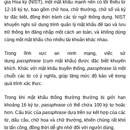
gia Hoa kỳ (NIST), một mật khẩu mạnh nên có tối thiểu từ
12-16 ký tự, bao gồm chữ hoa, chữ thường, chữ số và ký
tự đặc biệt, đồng thời tránh các từ ngữ thông dụng. NIST
khuyến nghị sử dụng trình quản lý mật khẩu để tạo và lưu
trữ thông tin đăng nhập một cách an toàn, và không dùng
cùng một mật khẩu cho nhiều tài khoản khác nhau.
Trong lĩnh vực an ninh mạng, việc sử
dụng
passphrase
(cụm mật khẩu) được đặc biệt khuyến
khích. Khác với mật khẩu truyền thống,
passphrase
là một
chuỗi các từ có ý nghĩa, giúp tăng mức độ bảo vệ trong
quá trình xác thực.
Trong khi mật khẩu thông thường thường bị giới hạn
khoảng 16 ký tự,
passphrase
có thể chứa 100 ký tự hoặc
hơn. Cấu trúc của
passphrase
dựa trên sự kết hợp của các
từ, dấu câu, chữ hoa và chữ thường, khiến chúng rất khó
bị tấn công, đồng thời dễ ghi nhớ đối với người dùng.