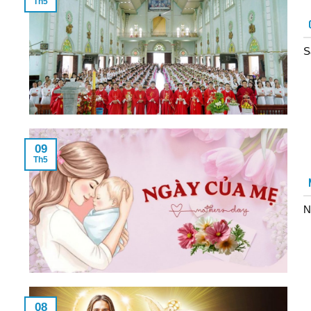
Th5
S
09
Th5
N
08