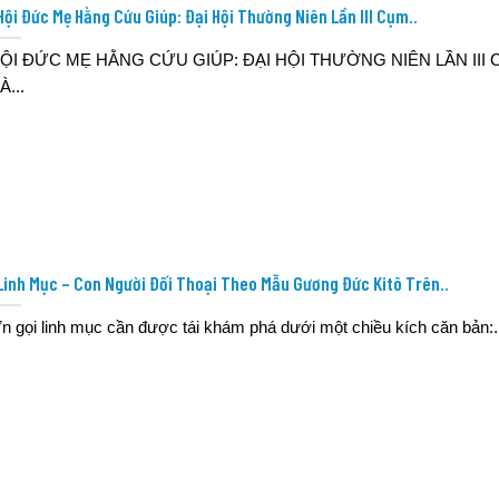
Hội Đức Mẹ Hằng Cứu Giúp: Đại Hội Thường Niên Lần III Cụm..
ỘI ĐỨC MẸ HẰNG CỨU GIÚP: ĐẠI HỘI THƯỜNG NIÊN LẦN III 
À...
Linh Mục – Con Người Đối Thoại Theo Mẫu Gương Đức Kitô Trên..
n gọi linh mục cần được tái khám phá dưới một chiều kích căn bản:..