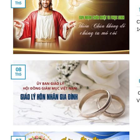
Th5
C
1
08
Th5
G
V