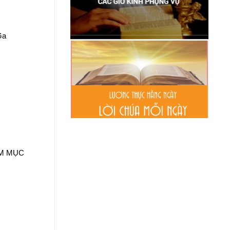
Ga
ÁM MỤC