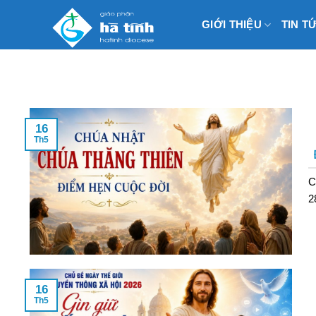
Skip
GIỚI THIỆU
TIN T
to
content
16
Th5
C
28
16
Th5