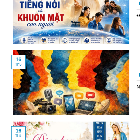
Đ
16
Th5
N
16
Th5