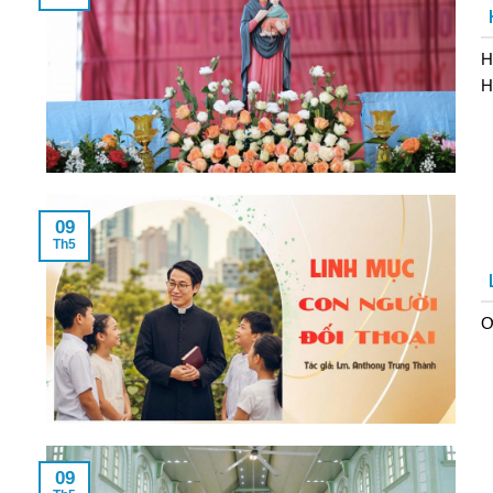
H
H
09
Th5
Ơ
09