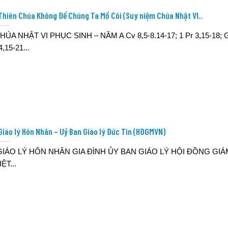
Thiên Chúa Không Để Chúng Ta Mồ Côi (Suy niệm Chúa Nhật VI..
HÚA NHẬT VI PHỤC SINH – NĂM A Cv 8,5-8.14-17; 1 Pr 3,15-18; 
4,15-21...
Giáo lý Hôn Nhân – Uỷ Ban Giáo lý Đức Tin (HĐGMVN)
IÁO LÝ HÔN NHÂN GIA ĐÌNH ỦY BAN GIÁO LÝ HỘI ĐỒNG GI
IỆT...