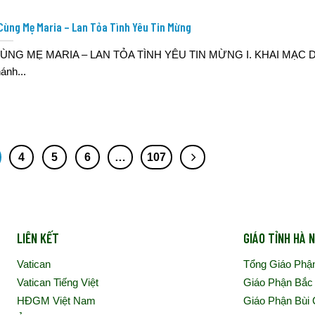
Cùng Mẹ Maria – Lan Tỏa Tình Yêu Tin Mừng
ÙNG MẸ MARIA – LAN TỎA TÌNH YÊU TIN MỪNG I. KHAI MẠC 
hánh...
4
5
6
…
107
LIÊN KẾT
GIÁO TỈNH HÀ N
Vatican
Tổng Giáo Phậ
Vatican Tiếng Việt
Giáo Phận Bắc
HĐGM Việt Nam
Giáo Phận Bùi