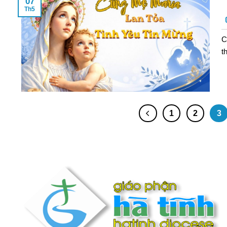
07
Th5
C
t
1
2
3