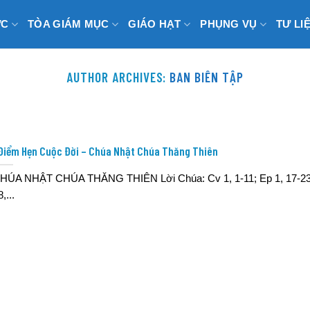
ỨC
TÒA GIÁM MỤC
GIÁO HẠT
PHỤNG VỤ
TƯ LI
AUTHOR ARCHIVES:
BAN BIÊN TẬP
Điểm Hẹn Cuộc Đời – Chúa Nhật Chúa Thăng Thiên
HÚA NHẬT CHÚA THĂNG THIÊN Lời Chúa: Cv 1, 1-11; Ep 1, 17-23
,...