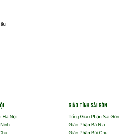
Dấu
ỘI
GIÁO TỈNH SÀI GÒN
n Hà Nội
Tổng Giáo Phận Sài Gòn
 Ninh
Giáo Phận Bà Rịa
 Chu
Giáo Phận Bùi Chu