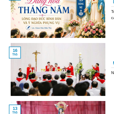
T
c
16
Th5
N
13
Th5