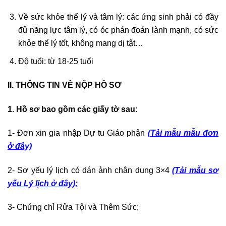
Về sức khỏe thể lý và tâm lý: các ứng sinh phải có đầy
đủ năng lực tâm lý, có óc phán đoán lành mạnh, có sức
khỏe thể lý tốt, không mang dị tật…
Độ tuổi: từ 18-25 tuổi
II. THÔNG TIN VỀ NỘP HỒ SƠ
1. Hồ sơ bao gồm các giấy tờ sau:
1- Đơn xin gia nhập Dự tu Giáo phận
(Tải mẫu mẫu đơn
ở đây)
2- Sơ yếu lý lịch có dán ảnh chân dung 3×4
(
Tải mẫu sơ
yếu Lý lịch ở đây
);
3- Chứng chỉ Rửa Tội và Thêm Sức;