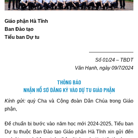
Giáo phận Hà Tĩnh
Ban
Đào tạo
Tiểu ban Dự tu
—————————
Số 01/2
4
–
TBDT
Văn Hạnh, ngày
09
/7/202
4
THÔNG BÁO
NHẬN HỒ SƠ ĐĂNG KÝ VÀO DỰ TU GIÁO PHẬN
Kính gửi:
quý Cha và Cộng đoàn Dân Chúa trong Giáo
phận,
Để chuẩn bị bước vào năm học mới 2024-2025, Tiểu ban
Dự tu thuộc Ban Đào tạo Giáo phận Hà Tĩnh xin gửi đến