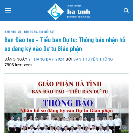
Skip
to
content
BAN MỤC VỤ - HỘI ĐOÀN
,
TIN NỔI BẬT
Ban Đào tạo – Tiểu ban Dự tu: Thông báo nhận hồ
sơ đăng ký vào Dự tu Giáo phận
ĐĂNG NGÀY
9 THÁNG BẢY, 2024
BỞI
BAN TRUYỀN THÔNG
7906 lượt xem