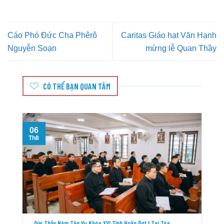
Cáo Phó Đức Cha Phêrô
Caritas Giáo hạt Văn Hạnh
Nguyễn Soạn
mừng lễ Quan Thầy
CÓ THỂ BẠN QUAN TÂM
06
Th8
T
Qúy Thầy Năm Tập Vụ Khóa XVI Tĩnh Huấn Đợt I Tại Tòa..