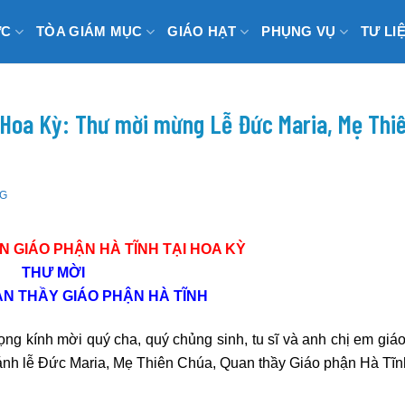
ỨC
TÒA GIÁM MỤC
GIÁO HẠT
PHỤNG VỤ
TƯ LI
i Hoa Kỳ: Thư mời mừng Lễ Đức Maria, Mẹ Thi
NG
N GIÁO PHẬN HÀ TĨNH TẠI HOA KỲ
THƯ MỜI
N THẦY GIÁO PHẬN HÀ TĨNH
ng kính mời quý cha, quý chủng sinh, tu sĩ và anh chị em giá
ánh lễ Đức Maria, Mẹ Thiên Chúa, Quan thầy Giáo phận Hà Tĩn