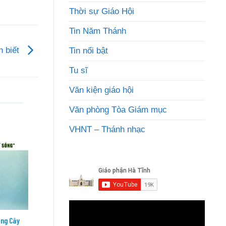
Thời sự Giáo Hội
Tin Năm Thánh
n biết
Tin nổi bật
Tu sĩ
Văn kiện giáo hội
Văn phòng Tòa Giám mục
VHNT – Thánh nhạc
06
06
Th8
Th8
ồng Cây
Đức Thánh Cha sẽ tông du Uruguay,
Đức Th