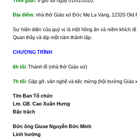
Thời gian:
6 giờ tối ngày 01/01/2020.
Địa điểm:
nhà thờ Giáo xứ Đức Mẹ La Vang, 12320 Old F
Sự hiện diện của quý vị là một hồng ân và niềm khích l
Quan thầy và dịp một năm thành lập.
CHƯƠNG TRÌNH
6h tối
:
Thánh lễ (nhà thờ Giáo xứ)
7h tối
:
Gặp gỡ, văn nghệ và tiệc mừng (hội trường Giáo 
T/m Ban Tổ chức
Lm. GB. Cao Xuân Hưng
Đặc trách
Đức ông Giuse Nguyễn Đức Minh
Linh hướng