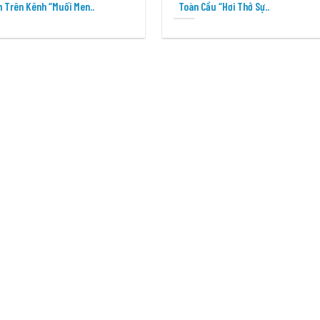
 Trên Kênh “Muối Men..
Toàn Cầu “Hơi Thở Sự..