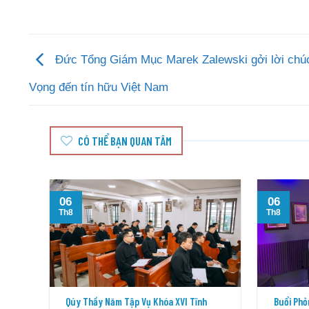
Đức Tổng Giám Mục Marek Zalewski gởi lời chú
Vọng đến tín hữu Việt Nam
CÓ THỂ BẠN QUAN TÂM
06
06
Th8
Th8
Qúy Thầy Năm Tập Vụ Khóa XVI Tĩnh
Buổi Phỏ