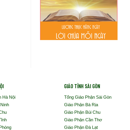
ỘI
GIÁO TỈNH SÀI GÒN
n Hà Nội
Tổng Giáo Phận Sài Gòn
 Ninh
Giáo Phận Bà Rịa
 Chu
Giáo Phận Bùi Chu
Tĩnh
Giáo Phận Cần Thơ
 Phòng
Giáo Phận Đà Lạt