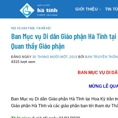
Skip
GIỚI THIỆU
TIN T
to
content
MỤC VỤ GIÁO PHẬN
,
TIN NỔI BẬT
Ban Mục vụ Di dân Giáo phận Hà Tĩnh tạ
Quan thầy Giáo phận
ĐĂNG NGÀY
30 THÁNG MƯỜI MỘT, 2019
BỞI
BAN TRUYỀN THÔ
4315 lượt xem
BAN MỤC VỤ DI DÂ
MỪNG LỄ QUA
Ban Mục vụ Di dân Giáo phận Hà Tĩnh tại Hoa Kỳ trân trọ
Giáo phận Hà Tĩnh và các giáo phận bạn tới tham dự Th