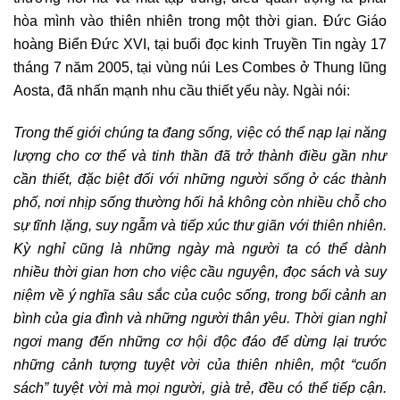
hòa mình vào thiên nhiên trong một thời gian. Đức Giáo
hoàng Biển Đức XVI, tại buổi đọc kinh Truyền Tin ngày 17
tháng 7 năm 2005, tại vùng núi Les Combes ở Thung lũng
Aosta, đã nhấn mạnh nhu cầu thiết yếu này. Ngài nói:
Trong thế giới chúng ta đang sống, việc có thể nạp lại năng
lượng cho cơ thể và tinh thần đã trở thành điều gần như
cần thiết, đặc biệt đối với những người sống ở các thành
phố, nơi nhịp sống thường hối hả không còn nhiều chỗ cho
sự tĩnh lặng, suy ngẫm và tiếp xúc thư giãn với thiên nhiên.
Kỳ nghỉ cũng là những ngày mà người ta có thể dành
nhiều thời gian hơn cho việc cầu nguyện, đọc sách và suy
niệm về ý nghĩa sâu sắc của cuộc sống, trong bối cảnh an
bình của gia đình và những người thân yêu. Thời gian nghỉ
ngơi mang đến những cơ hội độc đáo để dừng lại trước
những cảnh tượng tuyệt vời của thiên nhiên, một “cuốn
sách” tuyệt vời mà mọi người, già trẻ, đều có thể tiếp cận.