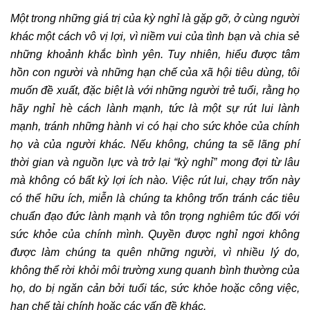
Một trong những giá trị của kỳ nghỉ là gặp gỡ, ở cùng người
khác một cách vô vị lợi, vì niềm vui của tình bạn và chia sẻ
những khoảnh khắc bình yên. Tuy nhiên, hiểu được tâm
hồn con người và những hạn chế của xã hội tiêu dùng, tôi
muốn đề xuất, đặc biệt là với những người trẻ tuổi, rằng họ
hãy nghỉ hè cách lành mạnh, tức là một sự rút lui lành
mạnh, tránh những hành vi có hại cho sức khỏe của chính
họ và của người khác. Nếu không, chúng ta sẽ lãng phí
thời gian và nguồn lực và trở lại “kỳ nghỉ” mong đợi từ lâu
mà không có bất kỳ lợi ích nào. Việc rút lui, chạy trốn này
có thể hữu ích, miễn là chúng ta không trốn tránh các tiêu
chuẩn đạo đức lành mạnh và tôn trọng nghiêm túc đối với
sức khỏe của chính mình. Quyền được nghỉ ngơi không
được làm chúng ta quên những người, vì nhiều lý do,
không thể rời khỏi môi trường xung quanh bình thường của
họ, do bị ngăn cản bởi tuổi tác, sức khỏe hoặc công việc,
hạn chế tài chính hoặc các vấn đề khác.