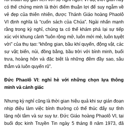
có thể chứng minh là thời điểm thuận lợi để suy ngẫm về
vẻ đẹp của thiên nhiên, được Thánh Giáo hoàng Phaolô
VI định nghĩa là “cuốn sách của Chúa”. Ngài nhấn mạnh
rằng trong kỳ nghỉ, chúng ta có thể khám phá lại sự tiếp
xúc với khung cảnh “luôn rộng mở, luôn mới mẻ, luôn tuyệt
vời” của thụ tạo: “không gian, bầu khí quyển, động vật, các
sự vật; biển, núi, đồng bằng, bầu trời với bình minh, buổi
trưa, hoàng hôn và đặc biệt là những đêm đầy sao, sâu
thẳm và luôn quyến rũ”.
Đức Phaolô VI: nghỉ hè với những chọn lựa thông
minh và cảnh giác
Nhưng kỳ nghỉ cũng là thời gian hiệu quả khi sự gián đoạn
nhịp điệu làm việc bình thường có thể thúc đẩy sự tĩnh
lặng nội tâm và sự suy tư. Đức Giáo hoàng Phaolô VI, tại
buổi đọc kinh Truyền Tin ngày 5 tháng 8 năm 1973, đã