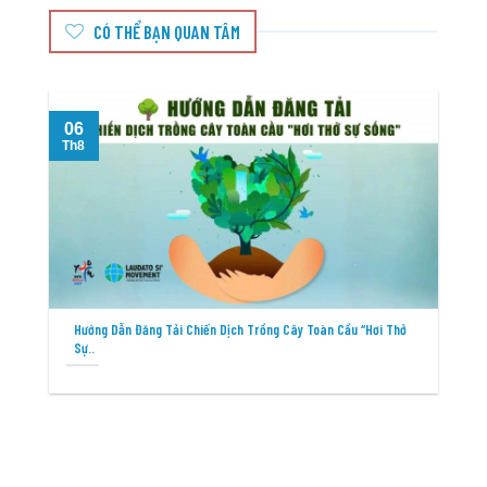
CÓ THỂ BẠN QUAN TÂM
06
T
Th8
Hướng Dẫn Đăng Tải Chiến Dịch Trồng Cây Toàn Cầu “Hơi Thở
Sự..