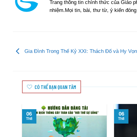
Trang thông tin chính thức của Giáo 
nhiệm.Mọi tin, bài, thư từ, ý kiến đóng
Gia Đình Trong Thế Kỷ XXI: Thách Đố và Hy Vọ
CÓ THỂ BẠN QUAN TÂM
06
06
Th8
Th8