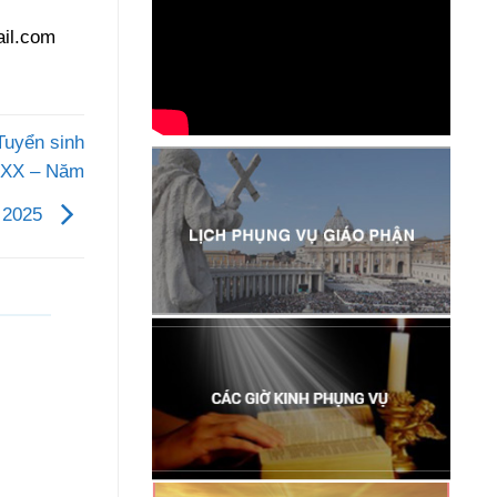
il.com
Tuyển sinh
a XX – Năm
2025
05
05
Th8
Th8