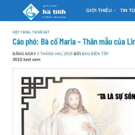
Skip
GIỚI THIỆU
TIN T
to
content
HIỆP THÔNG
,
TIN NỔI BẬT
Cáo phó: Bà cố Maria – Thân mẫu của L
ĐĂNG NGÀY
5 THÁNG HAI, 2025
BỞI
BAN BIÊN TẬP
3010 lượt xem