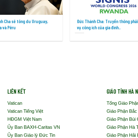
h Cha sẽ tông du Uruguay,
Đức Thánh Cha: Truyền thông phả
a và Pêru
vụ công ích của gia đình..
LIÊN KẾT
GIÁO TỈNH HÀ N
Vatican
Tổng Giáo Phậ
Vatican Tiếng Việt
Giáo Phận Bắc
HĐGM Việt Nam
Giáo Phận Bùi
Ủy Ban BAXH-Caritas VN
Giáo Phận Hà 
Ủy Ban Giáo lý Đức Tin
Giáo Phận Hải