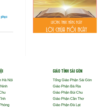
i phục
Đại Hội Giáo Lý Toàn Quốc Lần Thứ VII
Cộng Đ
Ngày Thứ II –..
Khánh 
ỘI
GIÁO TỈNH SÀI GÒN
n Hà Nội
Tổng Giáo Phận Sài Gòn
 Ninh
Giáo Phận Bà Rịa
 Chu
Giáo Phận Bùi Chu
Tĩnh
Giáo Phận Cần Thơ
 Phòng
Giáo Phận Đà Lạt