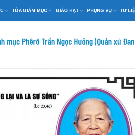
ỨC
TÒA GIÁM MỤC
GIÁO HẠT
PHỤNG VỤ
TƯ LI
inh mục Phêrô Trần Ngọc Hưởng (Quản xứ Đan