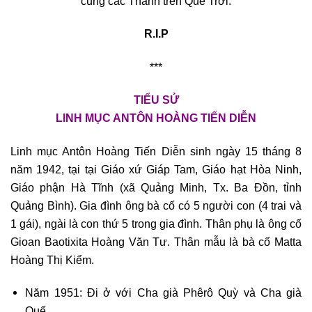
cùng các Thánh trên Quê Trời.
R.I.P
***
TIỂU SỬ
LINH MỤC ANTÔN HOÀNG TIẾN DIỄN
Linh mục Antôn Hoàng Tiến Diễn sinh ngày 15 tháng 8
năm 1942, tại tại Giáo xứ Giáp Tam, Giáo hạt Hòa Ninh,
Giáo phận Hà Tĩnh (xã Quảng Minh, Tx. Ba Đồn, tỉnh
Quảng Bình). Gia đình ông bà cố có 5 người con (4 trai và
1 gái), ngài là con thứ 5 trong gia đình. Thân phụ là ông cố
Gioan Baotixita Hoàng Văn Tư. Thân mẫu là bà cố Matta
Hoàng Thị Kiểm.
Năm 1951: Đi ở với Cha già Phêrô Quỳ và Cha già
Quế.