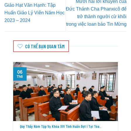
Mười hai lời khuyên của
Giáo Hạt Văn Hạnh: Tập
Đức Thánh Cha Phanxicô để
Huấn Giáo Lý Viên Năm Học
trở thành người cừ khôi
2023 – 2024
trong việc loan báo Tin Mừng
CÓ THỂ BẠN QUAN TÂM
06
Th8
T
Qúy Thầy Năm Tập Vụ Khóa XVI Tĩnh Huấn Đợt I Tại Tòa..