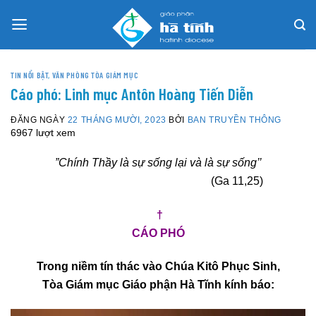
Skip
to
content
TIN NỔI BẬT
,
VĂN PHÒNG TÒA GIÁM MỤC
Cáo phó: Linh mục Antôn Hoàng Tiến Diễn
ĐĂNG NGÀY
22 THÁNG MƯỜI, 2023
BỞI
BAN TRUYỀN THÔNG
6967 lượt xem
”Chính Thầy là sự sống lại và là sự sống’’
(Ga 11,25)
†
CÁO PHÓ
Trong niềm tín thác vào Chúa Kitô Phục Sinh,
Tòa Giám mục Giáo phận Hà Tĩnh kính báo: