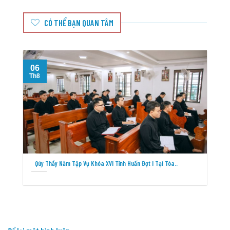
CÓ THỂ BẠN QUAN TÂM
06
Th8
T
Qúy Thầy Năm Tập Vụ Khóa XVI Tĩnh Huấn Đợt I Tại Tòa..