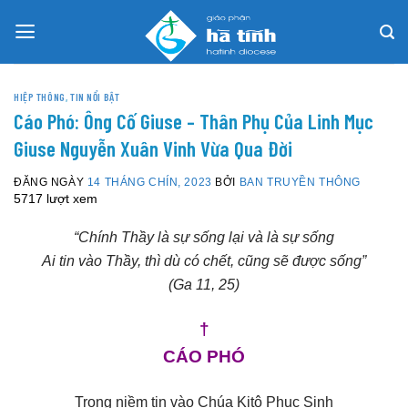
Skip
to
content
HIỆP THÔNG
,
TIN NỔI BẬT
Cáo Phó: Ông Cố Giuse – Thân Phụ Của Linh Mục
Giuse Nguyễn Xuân Vinh Vừa Qua Đời
ĐĂNG NGÀY
14 THÁNG CHÍN, 2023
BỞI
BAN TRUYỀN THÔNG
5717 lượt xem
“Chính Thầy là sự sống lại và là sự sống
Ai tin vào Thầy, thì dù có chết, cũng sẽ được sống”
(Ga 11, 25)
†
CÁO PHÓ
Trong niềm tin vào Chúa Kitô Phục Sinh