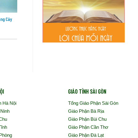
ồng Cây
Đức Thánh Cha sẽ tông du Uruguay,
Đức Th
Argentina và Pêru
vụ công
ỘI
GIÁO TỈNH SÀI GÒN
n Hà Nội
Tổng Giáo Phận Sài Gòn
 Ninh
Giáo Phận Bà Rịa
 Chu
Giáo Phận Bùi Chu
Tĩnh
Giáo Phận Cần Thơ
 Phòng
Giáo Phận Đà Lạt