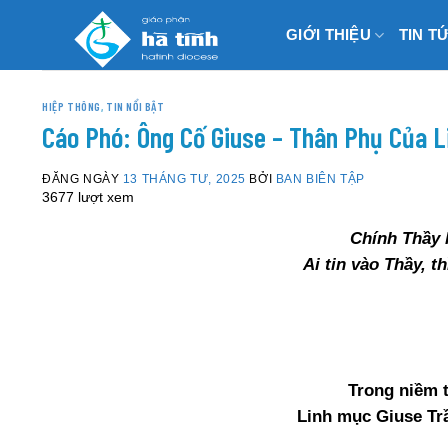
Skip
GIỚI THIỆU
TIN T
to
content
HIỆP THÔNG
,
TIN NỔI BẬT
Cáo Phó: Ông Cố Giuse – Thân Phụ Của L
ĐĂNG NGÀY
13 THÁNG TƯ, 2025
BỞI
BAN BIÊN TẬP
3677 lượt xem
Chính Thầy l
Ai tin vào Thầy, t
Trong niềm 
Linh mục Giuse Trầ