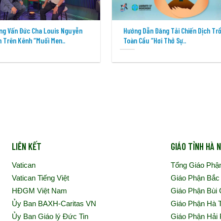
ng Vấn Đức Cha Louis Nguyễn
Hướng Dẫn Đăng Tải Chiến Dịch Tr
 Trên Kênh “Muối Men..
Toàn Cầu “Hơi Thở Sự..
LIÊN KẾT
GIÁO TỈNH HÀ N
Vatican
Tổng Giáo Phậ
Vatican Tiếng Việt
Giáo Phận Bắc
HĐGM Việt Nam
Giáo Phận Bùi
Ủy Ban BAXH-Caritas VN
Giáo Phận Hà 
Ủy Ban Giáo lý Đức Tin
Giáo Phận Hải