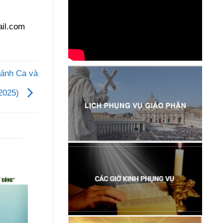
il.com
ánh Ca và
/2025)
06
06
Th8
Th8