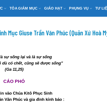
ỨC
TÒA GIÁM MỤC
GIÁO HẠT
PHỤNG VỤ
TƯ LI
inh Mục Giuse Trần Văn Phúc (Quản Xứ Hoà M
à sự sống lại và là sự sống
hì dù có chết, cũng sẽ được sống”
(Ga 11,25)
CÁO PHÓ
tin vào Chúa Kitô Phục Sinh
n Văn Phúc và gia đình kính báo :