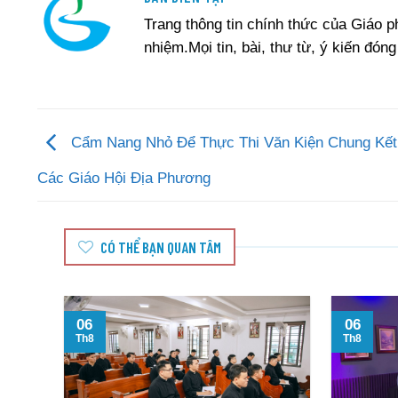
Trang thông tin chính thức của Giáo 
nhiệm.Mọi tin, bài, thư từ, ý kiến đóng
Cẩm Nang Nhỏ Để Thực Thi Văn Kiện Chung Kết
Các Giáo Hội Địa Phương
CÓ THỂ BẠN QUAN TÂM
06
06
Th8
Th8