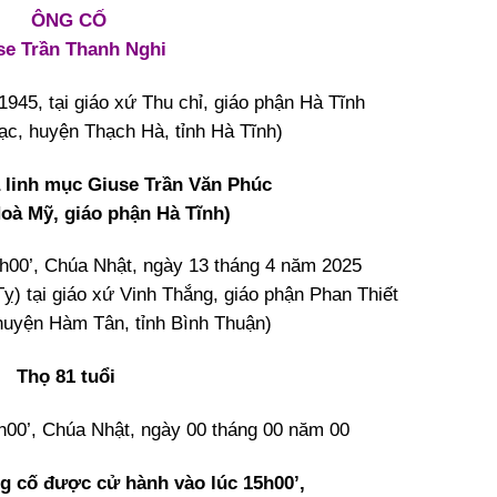
ÔNG CỐ
se Trần Thanh Nghi
945, tại giáo xứ Thu chỉ, giáo phận Hà Tĩnh
ạc, huyện Thạch Hà, tỉnh Hà Tĩnh)
 linh mục Giuse Trần Văn Phúc
oà Mỹ, giáo phận Hà Tĩnh)
h00’, Chúa Nhật, ngày 13 tháng 4 năm 2025
ỵ) tại giáo xứ Vinh Thắng, giáo phận Phan Thiết
huyện Hàm Tân, tỉnh Bình Thuận)
Thọ 81 tuổi
0h00’, Chúa Nhật, ngày 00 tháng 00 năm 00
ng cố được cử hành vào lúc 15h00’,