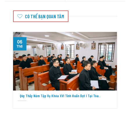
CÓ THỂ BẠN QUAN TÂM
06
Th8
T
Qúy Thầy Năm Tập Vụ Khóa XVI Tĩnh Huấn Đợt I Tại Tòa..