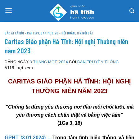
Skip
to
content
BÁC ÁI XÃ HỘI - CARITAS
,
BAN MỤC VỤ - HỘI ĐOÀN
,
TIN NỔI BẬT
Caritas Giáo phận Hà Tĩnh: Hội nghị Thường niên
năm 2023
ĐĂNG NGÀY
3 THÁNG MỘT, 2024
BỞI
BAN TRUYỀN THÔNG
5119 lượt xem
CARITAS GIÁO PHẬN HÀ TĨNH: HỘI NGHỊ
THƯỜNG NIÊN NĂM 2023
“Chúng ta đừng yêu thương nơi đầu môi chót lưỡi,
mà
yêu thương cách chân thật và bằng việc làm”
(1Ga 3, 18)
GPHT (3.01.2024) –
Trong tâm tình hiệp thông và liên