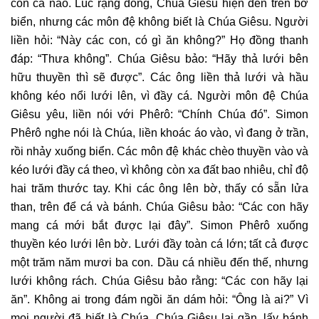
con cá nào. Lúc rạng đông, Chúa Giêsu hiện đến trên bờ
biển, nhưng các môn đệ không biết là Chúa Giêsu. Người
liền hỏi: “Này các con, có gì ăn không?” Họ đồng thanh
đáp: “Thưa không”. Chúa Giêsu bảo: “Hãy thả lưới bên
hữu thuyền thì sẽ được”. Các ông liền thả lưới và hầu
không kéo nổi lưới lên, vì đầy cá. Người môn đệ Chúa
Giêsu yêu, liền nói với Phêrô: “Chính Chúa đó”. Simon
Phêrô nghe nói là Chúa, liền khoác áo vào, vì đang ở trần,
rồi nhảy xuống biển. Các môn đệ khác chèo thuyền vào và
kéo lưới đầy cá theo, vì không còn xa đất bao nhiêu, chỉ độ
hai trăm thước tay. Khi các ông lên bờ, thấy có sẵn lửa
than, trên để cá và bánh. Chúa Giêsu bảo: “Các con hãy
mang cá mới bắt được lại đây”. Simon Phêrô xuống
thuyền kéo lưới lên bờ. Lưới đầy toàn cá lớn; tất cả được
một trăm năm mươi ba con. Dầu cá nhiều đến thế, nhưng
lưới không rách. Chúa Giêsu bảo rằng: “Các con hãy lại
ăn”. Không ai trong đám ngồi ăn dám hỏi: “Ông là ai?” Vì
mọi người đã biết là Chúa. Chúa Giêsu lại gần, lấy bánh