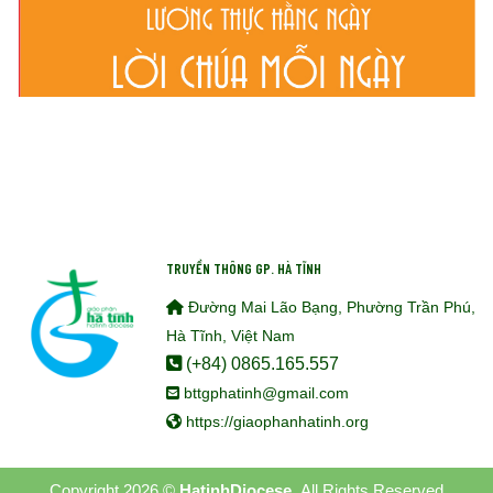
TRUYỀN THÔNG GP. HÀ TĨNH
Đường Mai Lão Bạng, Phường Trần Phú,
Hà Tĩnh, Việt Nam
(+84) 0865.165.557
bttgphatinh@gmail.com
https://giaophanhatinh.org
Copyright 2026 ©
HatinhDiocese.
All Rights Reserved