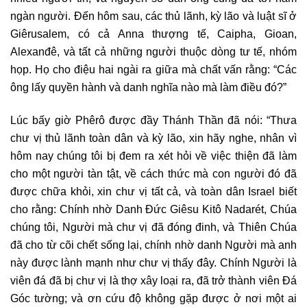
ngàn người. Ðến hôm sau, các thủ lãnh, kỳ lão và luật sĩ ở
Giêrusalem, có cả Anna thượng tế, Caipha, Gioan,
Alexanđê, và tất cả những người thuộc dòng tư tế, nhóm
họp. Họ cho điệu hai ngài ra giữa mà chất vấn rằng: “Các
ông lấy quyền hành và danh nghĩa nào mà làm điều đó?”
Lúc bấy giờ Phêrô được đầy Thánh Thần đã nói: “Thưa
chư vị thủ lãnh toàn dân và kỳ lão, xin hãy nghe, nhân vì
hôm nay chúng tôi bị đem ra xét hỏi về việc thiện đã làm
cho một người tàn tật, về cách thức mà con người đó đã
được chữa khỏi, xin chư vị tất cả, và toàn dân Israel biết
cho rằng: Chính nhờ Danh Ðức Giêsu Kitô Nadarét, Chúa
chúng tôi, Người mà chư vị đã đóng đinh, và Thiên Chúa
đã cho từ cõi chết sống lại, chính nhờ danh Người mà anh
này được lành mạnh như chư vị thấy đây. Chính Người là
viên đá đã bị chư vị là thợ xây loại ra, đã trở thành viên Ðá
Góc tường; và ơn cứu độ không gặp được ở nơi một ai