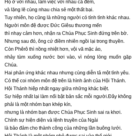
Họ ở với nhau, làm việc với nhau cả đêm,
và lặng lẽ cùng nhau chia sẻ một thất bại.
Tuy nhiên, họ cũng là những người có tính tình khác nhau.
Người môn đệ được Ðức Giêsu thương mến
thì nhạy cảm hơn, nhận ra Chúa Phục Sinh đứng trên bờ.
Nhưng sau đó, ông cứ điềm nhiên ngồi lại trong thuyền.
Còn Phêrô thì nồng nhiệt hơn, vội vã mặc áo,
nhảy tùm xuống nước bơi vào, vì nóng lòng muốn gặp
Chúa.
Hai phản ứng khác nhau nhưng cùng diễn tả một tình yêu.
Có thể coi nhóm môn đệ trên là hình ảnh của Hội Thánh.
Hội Thánh hiệp nhất ngay giữa những khác biệt.
Sự hiệp nhất lại làm nổi bật bản sắc mỗi người.
Ðây không
phải là một nhóm bạn khép kín,
nhưng là nhóm bạn được Chúa Phục Sinh sai ra khơi.
Chính sự hiện diện và lệnh truyền của Ngài
là bảo đảm cho thành công của những lần buông lưới.
Hội Thánh là một nhóm nhỏ được sai vào thế giới.