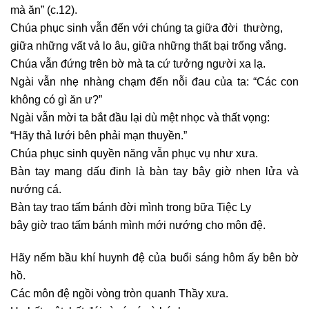
mà ăn” (c.12).
Chúa phục sinh vẫn đến với chúng ta giữa đời thường,
giữa những vất vả lo âu, giữa những thất bại trống vắng.
Chúa vẫn đứng trên bờ mà ta cứ tưởng người xa lạ.
Ngài vẫn nhẹ nhàng chạm đến nỗi đau của ta: “Các con
không có gì ăn ư?”
Ngài vẫn mời ta bắt đầu lại dù mệt nhọc và thất vọng:
“Hãy thả lưới bên phải mạn thuyền.”
Chúa phục sinh quyền năng vẫn phục vụ như xưa.
Bàn tay mang dấu đinh là bàn tay bây giờ nhen lửa và
nướng cá.
Bàn tay trao tấm bánh đời mình trong bữa Tiệc Ly
bây giờ trao tấm bánh mình mới nướng cho môn đệ.
Hãy nếm bầu khí huynh đệ của buổi sáng hôm ấy bên bờ
hồ.
Các môn đệ ngồi vòng tròn quanh Thầy xưa.