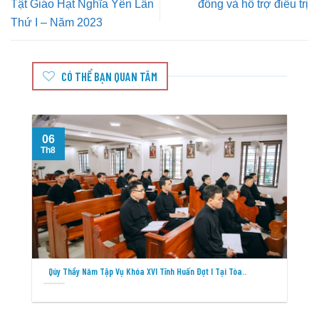
Tật Giáo Hạt Nghĩa Yên Lần
đồng và hỗ trợ điều trị
Thứ I – Năm 2023
CÓ THỂ BẠN QUAN TÂM
06
Th8
T
Qúy Thầy Năm Tập Vụ Khóa XVI Tĩnh Huấn Đợt I Tại Tòa..