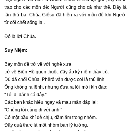
trao cho các môn đệ; Người cũng cho cá như thế. Ðây là
lần thứ ba, Chúa Giêsu đã hiện ra với môn đệ khi Người
từ cõi chết sống lại.
Ðó là lời Chúa.
Suy Niệm
:
Bảy môn đệ trở về với nghề xưa,
trở về Biển Hồ quen thuộc đầy ắp kỷ niệm thầy trò.
Dù đã chối Chúa, Phêrô vẫn được coi là thủ lĩnh.
Ông không ra lệnh, nhưng đưa ra lời mời kín đáo:
“Tôi đi đánh cá đây.”
Các bạn khác hiểu ngay và mau mắn đáp lại:
“Chúng tôi cùng đi với anh.”
Có một bầu khí dễ chịu, đầm ấm trong nhóm.
Ðây quả thực là một nhóm bạn lý tưởng.