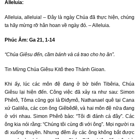
Alleluia:
Alleluia, alleluia! – Ðây là ngày Chúa đã thực hiện, chúng
ta hãy mừng rỡ hân hoan về ngày đó. – Alleluia.
Phúc Âm: Ga 21, 1-14
“Chúa Giêsu đến, cầm bánh và cá trao cho họ ăn”.
Tin Mừng Chúa Giêsu Kitô theo Thánh Gioan.
Khi ấy, lúc các môn đệ đang ở bờ biển Tibêria, Chúa
Giêsu lại hiện đến. Công việc đã xảy ra như sau: Simon
Phêrô, Tôma cũng gọi là Ðiđymô, Nathanael quê tại Cana
xứ Galilêa, các con ông Giêbêđê, và hai môn đệ nữa đang
ở với nhau. Simon Phêrô bảo: “Tôi đi đánh cá đây”. Các
ông kia nói rằng: “Chúng tôi cùng đi với ông”. Mọi người ra
đi xuống thuyền. Nhưng đêm ấy các ông không bắt được