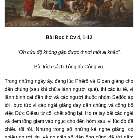
Bài Ðọc I: Cv 4, 1-12
“Ơn cứu độ không gặp được ở nơi một ai khác”.
Bài trích sách Tông đồ Công vụ.
Trong những ngày ấy, đang lúc Phêrô và Gioan giảng cho
dân chúng (sau khi chữa lành người què), thì các tư tế, vị
lãnh binh cai đền thờ và các người thuộc nhóm Sađốc áp
tới, bực tức vì các ngài giảng dạy dân chúng và công bố
việc Ðức Giêsu từ cõi chết sống lại. Họ ra tay bắt các ngài
và đem tống giam vào ngục cho đến hôm sau, vì lúc đó đã
chiều tối rồi. Nhưng trong số những kẻ nghe giảng, có
nhiều người tin, và nguyên số đàn ông cũng đã tới năm