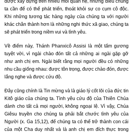
được xây dựng trên nhiều mối quan hệ, những điều chúng
ta cần để có thể phát triển, thoát khỏi sự co cụm cô độc.
Khi những tương tác hàng ngày của chúng ta với người
khác chân thành hơn là những nghi thức xã giao, chúng ta
sẽ phát triển trong niềm vui và tình yêu.
Về điểm này, Thánh Phanxicô Assisi là một tấm gương
tuyệt vời, vì ngài chào đón tất cả những ai ngài gặp gỡ
như anh chị em. Ngài biết rằng mọi người đều có những
nhu cầu giống nhau: được tôn trọng, được chào đón, được
lắng nghe và được cứu độ.
Đây cũng chính là Tin mừng và là giáo lý cốt lõi của đức tin
Kitô giáo của chúng ta. Tình yêu cứu độ của Thiên Chúa
dành cho tất cả mọi người, không ngoại lệ. Vì vậy, Chúa
Giêsu truyền cho chúng ta phải bắt chước tình yêu của
Người (x. Ga 15,12), để chúng ta có thể trở thành con cái
của một Cha duy nhất và là anh chị em đích thực trong