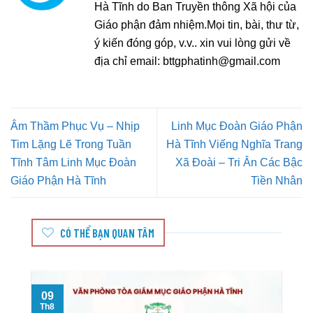
Hà Tĩnh do Ban Truyền thông Xã hội của
Giáo phận đảm nhiệm.Mọi tin, bài, thư từ,
ý kiến đóng góp, v.v.. xin vui lòng gửi về
địa chỉ email:
bttgphatinh@gmail.com
Âm Thầm Phục Vụ – Nhịp
Linh Mục Đoàn Giáo Phận
Tim Lặng Lẽ Trong Tuần
Hà Tĩnh Viếng Nghĩa Trang
Tĩnh Tâm Linh Mục Đoàn
Xã Đoài – Tri Ân Các Bậc
Giáo Phận Hà Tĩnh
Tiền Nhân
CÓ THỂ BẠN QUAN TÂM
09
Th8
T