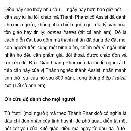
Điều này cho thấy nhu cầu — ngày nay hơn bao giờ hết —
cần suy tư lại lời chào mà Thánh Phanxicô Assisi đã dành
cho mọi người, không phân biệt nguồn gốc địa lý, văn hóa,
tôn giáo hay tín lý:
omnes fratres
(tất cả anh em). Đó là
cách diễn đạt bao gồm mà thánh nhân đã dùng để đặt mọi
con người trên cùng một bình diện, chính bởi vì ngài nhìn
nhận họ đều cần phẩm giá, đối thoại, được chào đón và
ơn cứu độ. Đức Giáo hoàng Phanxicô đã tái đề nghị cách
tiếp cận này của vị Thánh nghèo thành Assisi, nhấn mạnh
tính thời sự của nó sau 800 năm, trong thông điệp
Fratelli
tutti
(Tất cả anh em).
Ơn cứu độ dành cho mọi người
Từ “tutti” (mọi người) mà theo Thánh Phanxicô có nghĩa là
dấu chỉ đón nhận của tình huynh đệ phổ quát, diễn tả một
nét cốt yếu của Kitô giáo, điều mà ngay từ đầu đã là lời