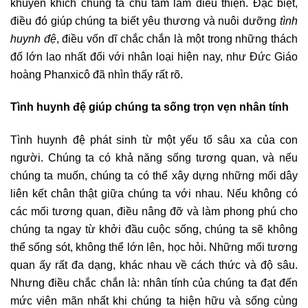
khuyến khích chúng ta chú tâm làm điều thiện. Đặc biệt,
điều đó giúp chúng ta biết yêu thương và nuôi dưỡng
tình
huynh đệ
, điều vốn dĩ chắc chắn là một trong những thách
đố lớn lao nhất đối với nhân loại hiện nay, như Đức Giáo
hoàng Phanxicô đã nhìn thấy rất rõ.
Tình huynh đệ giúp chúng ta sống trọn vẹn nhân tính
Tình huynh đệ phát sinh từ một yếu tố sâu xa của con
người. Chúng ta có khả năng sống tương quan, và nếu
chúng ta muốn, chúng ta có thể xây dựng những mối dây
liên kết chân thật giữa chúng ta với nhau. Nếu không có
các mối tương quan, điều nâng đỡ và làm phong phú cho
chúng ta ngay từ khởi đầu cuộc sống, chúng ta sẽ không
thể sống sót, không thể lớn lên, học hỏi. Những mối tương
quan ấy rất đa dạng, khác nhau về cách thức và độ sâu.
Nhưng điều chắc chắn là: nhân tính của chúng ta đạt đến
mức viên mãn nhất khi chúng ta hiện hữu và sống cùng