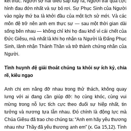
kết thúc. Người sợ hãi điều sắp xảy ra, Người trải qua cực
hình đau đớn nhất và sự bỏ rơi. Sự Phục Sinh của Người
vào ngày thứ ba là khởi đầu của một lịch sử mới. Và các
môn đệ trở nên anh em thực sự — sau một thời gian dài
sống bên nhau — không chỉ khi họ đau khổ vì cái chết của
Đức Giêsu, mà nhất là khi họ nhận ra Người là Đấng Phục
Sinh, lãnh nhận Thánh Thần và trở thành chứng nhân của
Người.
Tình huynh đệ giải thoát chúng ta khỏi sự ích kỷ, chia
rẽ, kiêu ngạo
Anh chị em nâng đỡ nhau trong thử thách, không quay
lưng với ai đang cần giúp đỡ: họ cùng khóc, cùng vui
mừng trong nỗ lực tích cực theo đuổi sự hiệp nhất, tin
tưởng và nương tựa lẫn nhau. Đó chính là động lực mà
Chúa Giêsu đã trao cho chúng ta: “Anh em hãy yêu thương
nhau như Thầy đã yêu thương anh em” (x. Ga 15,12). Tình