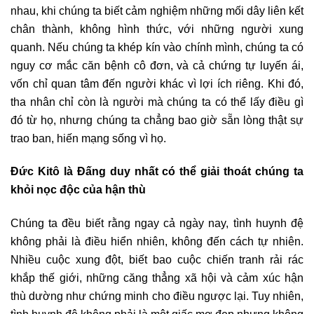
nhau, khi chúng ta biết cảm nghiệm những mối dây liên kết
chân thành, không hình thức, với những người xung
quanh. Nếu chúng ta khép kín vào chính mình, chúng ta có
nguy cơ mắc căn bệnh cô đơn, và cả chứng tự luyến ái,
vốn chỉ quan tâm đến người khác vì lợi ích riêng. Khi đó,
tha nhân chỉ còn là người mà chúng ta có thể lấy điều gì
đó từ họ, nhưng chúng ta chẳng bao giờ sẵn lòng thật sự
trao ban, hiến mạng sống vì họ.
Đức Kitô là Đấng duy nhất có thể giải thoát chúng ta
khỏi nọc độc của hận thù
Chúng ta đều biết rằng ngay cả ngày nay, tình huynh đệ
không phải là điều hiển nhiên, không đến cách tự nhiên.
Nhiều cuộc xung đột, biết bao cuộc chiến tranh rải rác
khắp thế giới, những căng thẳng xã hội và cảm xúc hận
thù dường như chứng minh cho điều ngược lại. Tuy nhiên,
tình huynh đệ không phải là một giấc mơ đẹp nhưng không