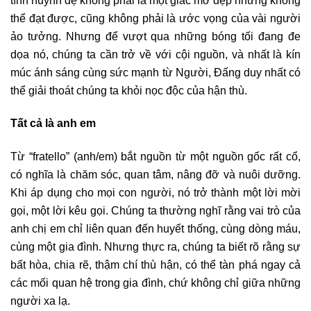
thể đạt được, cũng không phải là ước vọng của vài người
ảo tưởng. Nhưng để vượt qua những bóng tối đang đe
dọa nó, chúng ta cần trở về với cội nguồn, và nhất là kín
múc ánh sáng cùng sức mạnh từ Người, Đấng duy nhất có
thể giải thoát chúng ta khỏi nọc độc của hận thù.
Tất cả là anh em
Từ “fratello” (anh/em) bắt nguồn từ một nguồn gốc rất cổ,
có nghĩa là chăm sóc, quan tâm, nâng đỡ và nuôi dưỡng.
Khi áp dụng cho mọi con người, nó trở thành một lời mời
gọi, một lời kêu gọi. Chúng ta thường nghĩ rằng vai trò của
anh chị em chỉ liên quan đến huyết thống, cùng dòng máu,
cùng một gia đình. Nhưng thực ra, chúng ta biết rõ rằng sự
bất hòa, chia rẽ, thậm chí thù hận, có thể tàn phá ngay cả
các mối quan hệ trong gia đình, chứ không chỉ giữa những
người xa lạ.