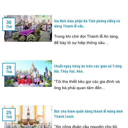
Gia đình Giáo phận Hà Tĩnh phúng viếng và
30
dâng Thánh lễ cầu..
Th8
Trong khi chờ đợi Thánh lễ An táng,
để bày tỏ sự hiệp thông sâu...
Chuỗi ngày hông ân trên các giáo xứ Trừng
29
Hải, Thủy Vực, Hòa..
Th8
“Tôi tha thiết kêu gọi các gia đình và
ông bà phải quan tâm đến...
Đức cha Giám quản dâng thánh lễ mừng kính
25
Thánh Louis
Th8
“Xin cộng đoàn cầu nguyện cho tôi,