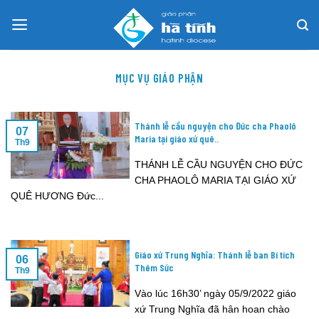
Skip
to
content
MỤC VỤ GIÁO PHẬN
Thánh lễ cầu nguyện cho Đức cha Phaolô
07
Maria tại giáo xứ quê..
Th9
THÁNH LỄ CẦU NGUYỆN CHO ĐỨC
CHA PHAOLÔ MARIA TẠI GIÁO XỨ
QUÊ HƯƠNG Đức...
Giáo xứ Trung Nghĩa: Thánh lễ ban Bí tích
06
Thêm Sức
Th9
Vào lúc 16h30’ ngày 05/9/2022 giáo
xứ Trung Nghĩa đã hân hoan chào