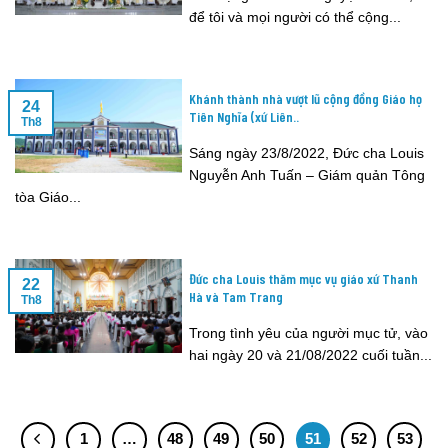
để tôi và mọi người có thể cộng...
Khánh thành nhà vượt lũ cộng đồng Giáo họ
24
Tiên Nghĩa (xứ Liên..
Th8
Sáng ngày 23/8/2022, Đức cha Louis
Nguyễn Anh Tuấn – Giám quản Tông
tòa Giáo...
Đức cha Louis thăm mục vụ giáo xứ Thanh
22
Hà và Tam Trang
Th8
Trong tình yêu của người mục tử, vào
hai ngày 20 và 21/08/2022 cuối tuần...
1
…
48
49
50
51
52
53