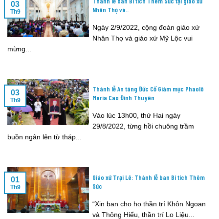
Thánh lễ ban Bí tích Thêm Sức tại giáo xứ
03
Nhân Thọ và..
Th9
Ngày 2/9/2022, cộng đoàn giáo xứ
Nhân Thọ và giáo xứ Mỹ Lộc vui
mừng...
Thánh lễ An táng Đức Cố Giám mục Phaolô
03
Maria Cao Đình Thuyên
Th9
Vào lúc 13h00, thứ Hai ngày
29/8/2022, từng hồi chuông trầm
buồn ngân lên từ tháp...
Giáo xứ Trại Lê: Thánh lễ ban Bí tích Thêm
01
Sức
Th9
“Xin ban cho họ thần trí Khôn Ngoan
và Thông Hiểu, thần trí Lo Liệu...