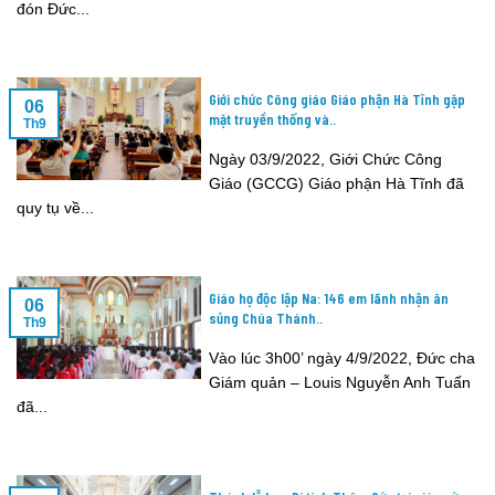
đón Đức...
Giới chức Công giáo Giáo phận Hà Tĩnh gặp
06
mặt truyền thống và..
Th9
Ngày 03/9/2022, Giới Chức Công
Giáo (GCCG) Giáo phận Hà Tĩnh đã
quy tụ về...
Giáo họ độc lập Na: 146 em lãnh nhận ân
06
sủng Chúa Thánh..
Th9
Vào lúc 3h00’ ngày 4/9/2022, Đức cha
Giám quản – Louis Nguyễn Anh Tuấn
đã...