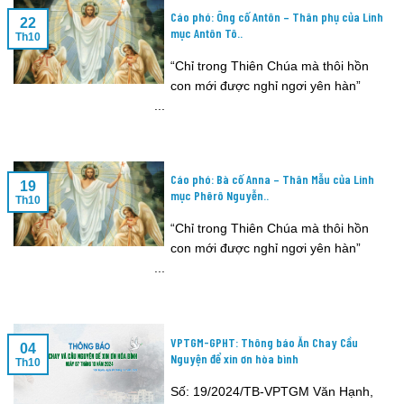
Cáo phó: Ông cố Antôn – Thân phụ của Linh
22
mục Antôn Tô..
Th10
“Chỉ trong Thiên Chúa mà thôi hồn
con mới được nghỉ ngơi yên hàn”
...
Cáo phó: Bà cố Anna – Thân Mẫu của Linh
19
mục Phêrô Nguyễn..
Th10
“Chỉ trong Thiên Chúa mà thôi hồn
con mới được nghỉ ngơi yên hàn”
...
VPTGM-GPHT: Thông báo Ăn Chay Cầu
04
Nguyện để xin ơn hòa bình
Th10
Số: 19/2024/TB-VPTGM Văn Hạnh,