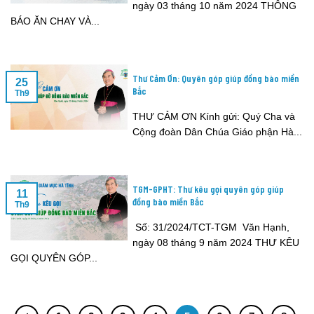
ngày 03 tháng 10 năm 2024 THÔNG
BÁO ĂN CHAY VÀ...
Thư Cảm Ơn: Quyên góp giúp đồng bào miền
25
Bắc
Th9
THƯ CẢM ƠN Kính gửi: Quý Cha và
Cộng đoàn Dân Chúa Giáo phận Hà...
TGM-GPHT: Thư kêu gọi quyên góp giúp
11
đồng bào miền Bắc
Th9
Số: 31/2024/TCT-TGM Văn Hạnh,
ngày 08 tháng 9 năm 2024 THƯ KÊU
GỌI QUYÊN GÓP...