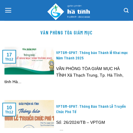
Skip
to
content
VĂN PHÒNG TÒA GIÁM MỤC
VPTGM-GPHT: Thông báo Thánh lễ Khai mạc
17
Năm Thánh 2025
Th12
VĂN PHÒNG TÒA GIÁM MỤC HÀ
TĨNH Xã Thạch Trung, Tp. Hà Tĩnh,
tỉnh Hà...
VPTGM-GPHT: Thông Báo Thánh Lễ Truyền
10
Chức Phó Tế
Th12
Số: 26/2024/TB – VPTGM
...