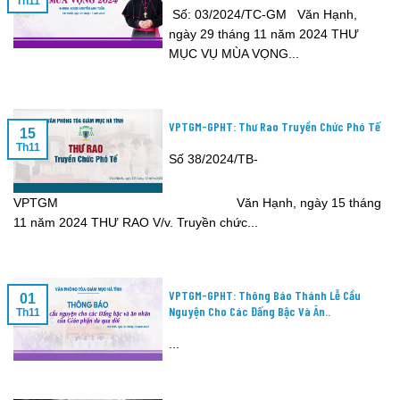
Th11
Số: 03/2024/TC-GM Văn Hạnh,
ngày 29 tháng 11 năm 2024 THƯ
MỤC VỤ MÙA VỌNG...
VPTGM-GPHT: Thư Rao Truyền Chức Phó Tế
15
Th11
Số 38/2024/TB-
VPTGM Văn Hạnh, ngày 15 tháng
11 năm 2024 THƯ RAO V/v. Truyền chức...
VPTGM-GPHT: Thông Báo Thánh Lễ Cầu
01
Nguyện Cho Các Đấng Bậc Và Ân..
Th11
...