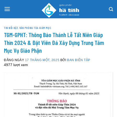
Skip
to
content
TIN NỔI BẬT
,
VĂN PHÒNG TÒA GIÁM MỤC
TGM-GPHT: Thông Báo Thánh Lễ Tất Niên Giáp
Thìn 2024 & Đặt Viên Đá Xây Dựng Trung Tâm
Mục Vụ Giáo Phận
ĐĂNG NGÀY
17 THÁNG MỘT, 2025
BỞI
BAN BIÊN TẬP
4977 lượt xem