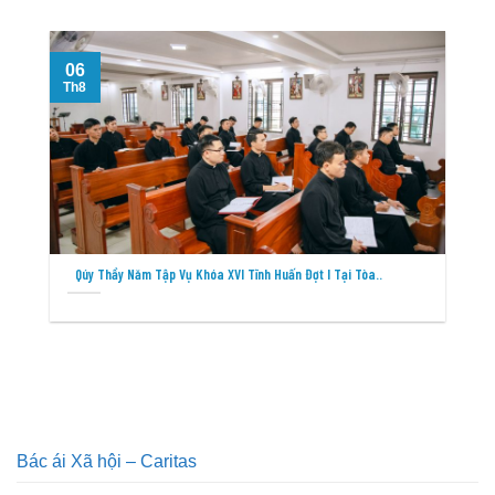
06
Th8
T
Qúy Thầy Năm Tập Vụ Khóa XVI Tĩnh Huấn Đợt I Tại Tòa..
Bác ái Xã hội – Caritas