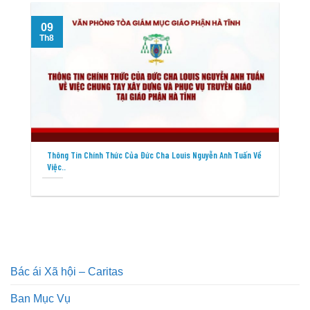
09
Th8
T
Thông Tin Chính Thức Của Đức Cha Louis Nguyễn Anh Tuấn Về
Việc..
Bác ái Xã hội – Caritas
Ban Mục Vụ