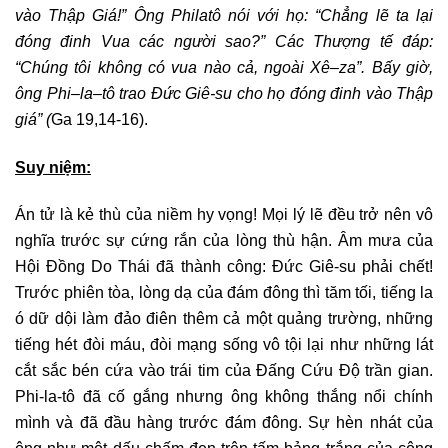
vào Thập Giá!” Ông Philatô nói với họ: “Chẳng lẽ ta lại
đóng đinh Vua các người sao?” Các Thượng tế đáp:
“Chúng tôi không có vua nào cả, ngoài Xê
–
za”. Bấy giờ,
ông Phi
–
la
–
tô trao Đức Giê-su cho họ đóng đinh vào Thập
giá”
(
Ga 19,14-16).
Suy niệm:
Án tử là kẻ thù của niềm hy vọng! Mọi lý lẽ đều trở nên vô
nghĩa trước sự cứng rắn của lòng thù hận. Âm mưa của
Hội Đồng Do Thái đã thành công: Đức Giê-su phải chết!
Trước phiên tòa, lòng dạ của đám đông thì tăm tối, tiếng la
ó dữ dội làm đảo điên thêm cả một quảng trường, những
tiếng hét đòi máu, đòi mạng sống vô tội lại như những lát
cắt sắc bén cứa vào trái tim của Đấng Cứu Độ trần gian.
Phi-la-tô đã cố gắng nhưng ông không thắng nổi chính
mình và đã đầu hàng trước đám đông. Sự hèn nhát của