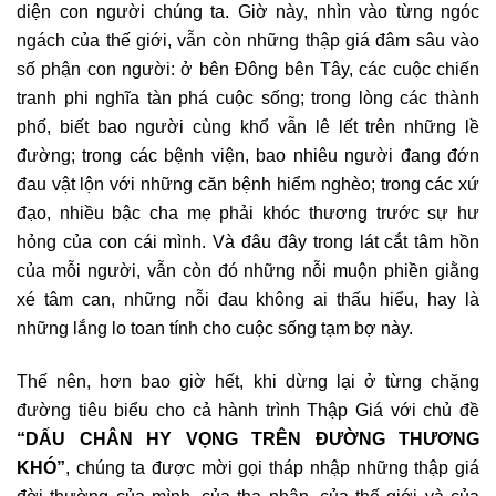
diện con người chúng ta. Giờ này, nhìn vào từng ngóc
ngách của thế giới, vẫn còn những thập giá đâm sâu vào
số phận con người: ở bên Đông bên Tây, các cuộc chiến
tranh phi nghĩa tàn phá cuộc sống; trong lòng các thành
phố, biết bao người cùng khổ vẫn lê lết trên những lề
đường; trong các bệnh viện, bao nhiêu người đang đớn
đau vật lộn với những căn bệnh hiểm nghèo; trong các xứ
đạo, nhiều bậc cha mẹ phải khóc thương trước sự hư
hỏng của con cái mình. Và đâu đây trong lát cắt tâm hồn
của mỗi người, vẫn còn đó những nỗi muộn phiền giằng
xé tâm can, những nỗi đau không ai thấu hiểu, hay là
những lắng lo toan tính cho cuộc sống tạm bợ này.
Thế nên, hơn bao giờ hết, khi dừng lại ở từng chặng
đường tiêu biểu cho cả hành trình Thập Giá với chủ đề
“DẤU CHÂN HY VỌNG TRÊN ĐƯỜNG THƯƠNG
KHÓ”
, chúng ta được mời gọi tháp nhập những thập giá
đời thường của mình, của tha nhân, của thế giới và của