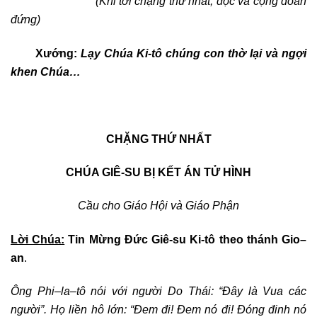
(Khi tới chặng thứ nhất, đọc và cộng đoàn
đứng)
Xướng
:
Lạy Chúa Ki-tô chúng con thờ lại và ngợi
khen Chúa…
CHẶNG THỨ NHẤT
CHÚA GIÊ-SU BỊ KẾT ÁN TỬ HÌNH
Cầu cho Giáo Hội và
Giáo Phận
Lời Chúa:
Tin Mừng Đức Giê-su Ki-tô theo thánh Gio
–
an
.
Ông Phi
–
la
–
tô nói với người Do Thái: “Đây là Vua các
người”. Họ liền hô lớn: “Đem đi! Đem nó đi! Đóng đinh nó