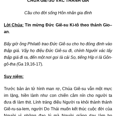
CHÚA GIÊ-SU VÁC THÁNH GIÁ
Cầu cho
đời sống Hôn nhân gia đình
Lời Chúa:
Tin mừng Đức Giê-su Ki-tô theo thánh Gio
–
an
.
Bấy giờ ông Philatô trao Đức Giê-su cho họ đóng đinh vào
thập giá. Vậy họ điệu Đức Giê-su đi, chính Người vác lấy
thập giá đi ra, đến một nơi gọi là cái Sọ, tiếng Híp ri là Gôn-
gô-tha
(
Ga 19,16-17).
Suy niệm:
Trước bản án tử hình man rợ, Chúa Giê-su vẫn một mực
im lặng, hiền lành như con chiên câm nín cho người ta
đưa đi làm thịt. Lính tráng điệu Người ra khỏi thành thánh
Giê-ru-sa-lem, người Do Thái muốn kết thúc cuộc đời của
Người vì những đạo lý mà Người giảng dạy làm họ