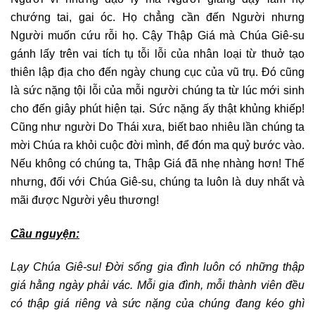
chướng tai, gai óc. Họ chẳng cần đến Người nhưng
Người muốn cứu rỗi họ. Cậy Thập Giá mà Chúa Giê-su
gánh lấy trên vai tích tụ tỗi lỗi của nhân loại từ thuở tạo
thiên lập địa cho đến ngày chung cục của vũ trụ. Đó cũng
là sức nặng tội lỗi của mỗi người chúng ta từ lúc mới sinh
cho đến giây phút hiện tại. Sức nặng ấy thật khủng khiếp!
Cũng như người Do Thái xưa, biết bao nhiêu lần chúng ta
mời Chúa ra khỏi cuộc đời mình, để đón ma quỷ bước vào.
Nếu không có chúng ta, Thập Giá đã nhẹ nhàng hơn! Thế
nhưng, đối với Chúa Giê-su, chúng ta luôn là duy nhất và
mãi được Người yêu thương!
Cầu nguyện:
Lạy Chúa Giê-su
!
Đ
ời sống gia đình
luôn có những thập
giá hằng ngày phải vác. Mỗi gia đình, mỗi thành viên đều
có thập giá riêng và sức nặng của chúng đang kéo ghì