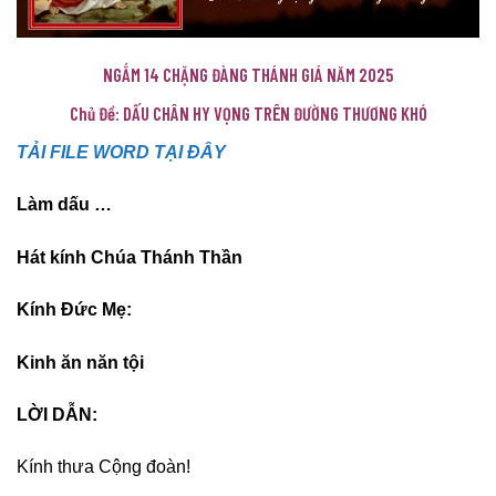
NGẮM 14 CHẶNG ĐÀNG THÁNH GIÁ NĂM 2025
Chủ Đề: DẤU CHÂN HY VỌNG TRÊN ĐƯỜNG THƯƠNG KHÓ
TẢI FILE WORD TẠI ĐÂY
Làm dấu …
Hát kính Chúa Thánh Thần
Kính Đức Mẹ:
Kinh ăn năn tội
LỜI DẪN:
Kính thưa Cộng đoàn!