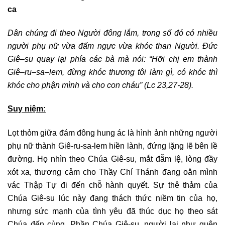
ca
Dân chúng đi theo Người đông lắm, trong số đó có nhiều
người phụ nữ vừa đấm ngực vừa khóc than Người. Đức
Giê
–
su quay lại phía các bà mà nói:
“
Hỡi chị em thành
Giê
–
ru
–
sa
–
lem, đừng khóc thương tôi làm gì, có khóc thì
khóc cho phận mình và cho con cháu
”
(Lc 23,27-28)
.
Suy niệm:
Lọt thỏm giữa đám đông hung ác là hình ảnh những người
phụ nữ thành Giê-ru-sa-lem hiền lành, đứng lặng lẽ bên lề
đường. Họ nhìn theo Chúa Giê-su, mắt đẫm lệ, lòng đầy
xót xa, thương cảm cho Thầy Chí Thánh đang oằn mình
vác Thập Tự đi đến chỗ hành quyết. Sự thê thảm của
Chúa Giê-su lúc này đang thách thức niềm tin của họ,
nhưng sức mạnh của tình yêu đã thúc dục họ theo sát
Chúa đến cùng. Phần Chúa Giê-su, người lại như quên