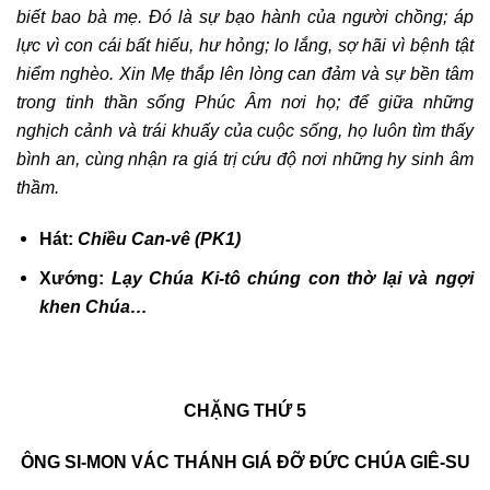
biết bao bà mẹ. Đó là sự bạo hành của người chồng;
áp
lực vì con cái bất hiếu, hư hỏng;
lo lắng, sợ hãi vì bệnh tật
hiểm nghèo.
X
in Mẹ thắp lên lòng can đảm và sự bền tâm
trong tinh thần sống Phúc Âm nơi họ; để giữa những
nghịch cảnh và trái khuấy của cuộc sống, họ luôn tìm thấy
bình an, cùng nhận ra giá trị cứu độ nơi những hy sinh âm
thầm.
Hát:
Chiều Can-vê (PK1)
Xướng:
Lạy Chúa Ki-tô chúng con thờ lại và ngợi
khen Chúa…
CHẶNG THỨ 5
ÔNG SI-MON VÁC THÁNH GIÁ ĐỠ ĐỨC CHÚA GIÊ-SU