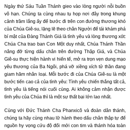
Ngày thứ Sáu Tuần Thánh gieo vào lòng người nỗi buồn
vô hạn. Chúng ta cùng nhau tụ họp nơi đây trong khung
cảnh trầm lắng ấy để bước đi trên con đường thương khó
của Chúa Giê-su, lặng lẽ theo chân Người để tái khám phá
bí mật của Đàng Thánh Giá là tình yêu và lòng thương xót:
Chúa Cha trao ban Con Một duy nhất, Chúa Thánh Thần
nâng đỡ từng dấu chân trên đường Thập Giá, và Chúa
Giê-su thực hiện hành vi hiến tế, mở ra trọn vẹn dung mạo
yêu thương của Ba Ngôi, phá vỡ xiềng xích tử thần đang
giam hãm nhân loại. Mỗi bước đi của Chúa Giê-su là một
bước tiến cao cả của tình yêu: Tình yêu chiến thắng tất cả,
tình yêu là tiếng nói cuối cùng. Ai không cảm nhận được
tình yêu của Chúa thì là một sự thất bại lớn lao nhất.
Cùng với Đức Thánh Cha Phanxicô và đoàn dân thánh,
chúng ta hãy cùng nhau lữ hành theo dấu chân thập tự để
nguồn hy vọng cứu độ đổi mới con tim và thánh hóa toàn