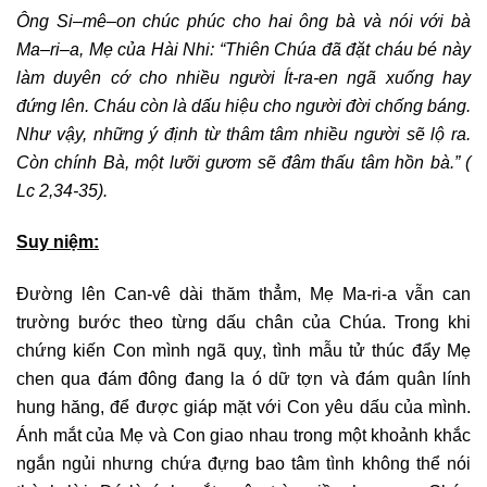
Ông Si
–
mê
–
on chúc phúc cho hai ông bà và nói với bà
Ma
–
ri
–
a, Mẹ của Hài Nhi:
“
Thiên Chúa đã đặt cháu bé này
làm duyên cớ cho nhiều người Ít-ra-en ngã xuống hay
đứng lên. Cháu còn là dấu hiệu cho người đời chống báng.
Như vậy, những ý định từ thâm tâm nhiều người sẽ lộ ra.
Còn chính Bà, một lưỡi gươm sẽ đâm thấu tâm hồn bà
.”
(
Lc 2,34-35)
.
Suy niệm:
Đường lên Can-vê dài thăm thẳm, Mẹ Ma-ri-a vẫn can
trường bước theo từng dấu chân của Chúa. Trong khi
chứng kiến Con mình ngã quỵ, tình mẫu tử thúc đẩy Mẹ
chen qua đám đông đang la ó dữ tợn và đám quân lính
hung hăng, để được giáp mặt với Con yêu dấu của mình.
Ánh mắt của Mẹ và Con giao nhau trong một khoảnh khắc
ngắn ngủi nhưng chứa đựng bao tâm tình không thể nói