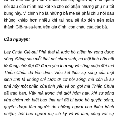
nỗi đau của mình mà xót xa cho số phận những phụ nữ tốt
bụng này, vì chính họ là những bà mẹ sẽ phải chịu nỗi đau
khủng khiếp hơn nhiều khi tai họa sẽ ập đến trên toàn
thành Giê-ru-sa-lem, trên gia đình, con cháu của các bà.
Cầu nguyện:
Lạy Chúa Giê-su! Phá thai là tước bỏ niềm hy vọng được
sống.
Đằng sau mỗi thai nhi chưa sinh, có một linh hồn
bất
tử
đang chờ đợi để được yêu thương và sống cuộc đời mà
Thiên Chúa đã
tiền định
. Việc kết thúc sự sống của một
sinh linh là không chỉ tước đi cơ hội sống, mà còn là sự
phá hủy một phần của tình yêu và ơn gọi mà Thiên Chúa
đã trao ban. Vậy mà
trong thế giới hôm nay, khi
sự sống
vừa chớm nở, biết bao thai nhi đã bị tước bỏ quyền sống,
quyền được làm người; do những người cha thiếu trách
nhiệm, bởi bao người mẹ ích kỷ và vô tâm, cùng với sự