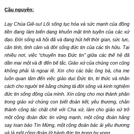
Cầu nguyện:
Lạy Chúa Giê-su
!
L
ối sống tục hóa và sức mạnh của đồng
tiền đang làm biến dạng khuôn mặt tinh tuyền của các xứ
đạo
. Đời sống xã hội đã và đang hút hết thời gian, sức lực,
căn tính, tình cảm và đời sống đức tin của các tín hữu. Tại
nhiều nơi, việc “chuyển trao Đức tin” giữa các thế hệ đã
dần mai một và đi đến bế tắc. Giáo xứ của chúng con cũng
không phải là ngoại lê. Xin cho các bậc ông bà, cha mẹ
luôn quan tâm đến việc giáo dục Đức tin, tri thức và nhân
cách cho người trẻ bằng chứng tá đời sống và kinh nghiệm
đức tin sống động của mình. Xin cũng cho mọi thành phần
trong giáo xứ chúng con biết đoàn kết, yêu thương, chân
thành cộng tác chặt chẽ với Cha xứ, làm cho giáo xứ trở
một cộng đoàn
đức tin vững mạnh, một cộng đoàn hăng
say loan báo Tin Mừng, một cộng đoàn bác ái yêu thương
và
là
một cộng đoàn
lữ hành đức tin trong hy vọng.