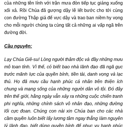
của những tên lính với trận mưa đòn tiếp tục giáng xuống
xối xả. Rồi Chúa đã gượng dậy lê lết bước cho tới cùng
con đường Thập giá để vực dậy và trao ban niềm hy vọng
cho mỗi người chúng ta cùng tất cả những ai vấp ngã trên
đường đời.
Cầu nguyện:
Lạy Chúa Giê-su! Lòng người thâm độc và đầy những mưu
mô toan tính. Vì thế, có biết bao nhà lãnh đạo đã ngã gục
trước mãnh lực của quyền bính, tiền tài, danh vọng và lạc
thú. Họ đã mưu cầu hạnh phúc cá nhân trên thiện ích
chung và mạng sống của những người dân vô tội. Đó đây
trên thế giới, hằng ngày vẫn xảy ra những cuộc chiến tranh
phi nghĩa, những chính sách vô nhân đạo, những đường
lối cực đoan. Chúng con nài xin Chúa ban cho các nhà
cầm quyền luôn biết lấy lương tâm ngay thẳng làm nguyên
lý lãnh đạo, biết dùng quyền bính để phục vụ hạnh phúc