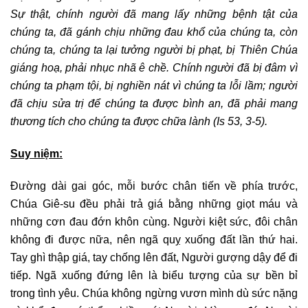
Sự thật, chính người đã mang lấy những bệnh tật của
chúng ta, đã gánh chịu những đau khổ của chúng ta, còn
chúng ta, chúng ta lại tưởng người bị phạt, bị Thiên Chúa
giáng hoạ, phải nhục nhã ê chề. Chính người đã bị đâm vì
chúng ta phạm tội, bị nghiền nát vì chúng ta lỗi lầm; người
đã chịu sửa trị để chúng ta được bình an, đã phải mang
thương tích cho chúng ta được chữa lành (Is 53, 3-5).
Suy niệm:
Đường dài gai góc, mỗi bước chân tiến về phía trước,
Chúa Giê-su đều phải trả giá bằng những giọt máu và
những cơn đau đớn khôn cùng. Người kiệt sức, đôi chân
không đi được nữa, nên ngã quỵ xuống đất lần thứ hai.
Tay ghì thập giá, tay chống lên đất, Người gượng dậy để đi
tiếp. Ngã xuống đứng lên là biểu tượng của sự bền bỉ
trong tình yêu. Chúa không ngừng vươn mình dù sức nặng