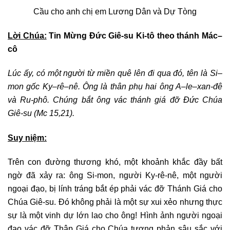
Cầu cho anh chị em Lương Dân và Dự Tòng
Lời Chúa:
Tin Mừng
Đức
Giê-su Ki-tô theo thánh Mác
–
cô
Lúc ấy, có một người từ miền quê lên đi qua đó, tên là Si
–
mon gốc Ky
–
rê
–
nê. Ông là thân phụ hai ông A
–
le
–
xan
-đ
ê
và Ru-phô.
Chúng bắt ông vác thánh giá đỡ Đức Chúa
Giê-su (Mc 15,21)
.
Suy niệm:
Trên con đường thương khó, một khoảnh khắc đầy bất
ngờ đã xảy ra: ông Si-mon, người Ky-rê-nê, một người
ngoại đạo, bị lính tráng bắt ép phải vác đỡ Thánh Giá cho
Chúa Giê-su. Đó không phải là một sự xui xẻo nhưng thực
sự là một vinh dự lớn lao cho ông! Hình ảnh người ngoại
đạo vác đỡ Thập Giá cho Chúa tương phản sâu sắc với