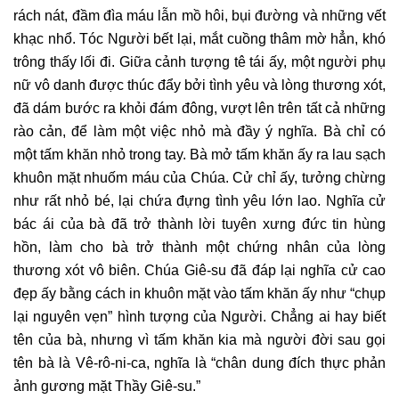
rách nát, đầm đìa máu lẫn mồ hôi, bụi đường và những vết
khạc nhổ. Tóc Người bết lại, mắt cuồng thâm mờ hẳn, khó
trông thấy lối đi. Giữa cảnh tượng tê tái ấy, một người phụ
nữ vô danh được thúc đẩy bởi tình yêu và lòng thương xót,
đã dám bước ra khỏi đám đông, vượt lên trên tất cả những
rào cản, để làm một việc nhỏ mà đầy ý nghĩa. Bà chỉ có
một tấm khăn nhỏ trong tay. Bà mở tấm khăn ấy ra lau sạch
khuôn mặt nhuốm máu của Chúa. Cử chỉ ấy, tưởng chừng
như rất nhỏ bé, lại chứa đựng tình yêu lớn lao. Nghĩa cử
bác ái của bà đã trở thành lời tuyên xưng đức tin hùng
hồn, làm cho bà trở thành một chứng nhân của lòng
thương xót vô biên. Chúa Giê-su đã đáp lại nghĩa cử cao
đẹp ấy bằng cách in khuôn mặt vào tấm khăn ấy như “chụp
lại nguyên vẹn” hình tượng của Người. Chẳng ai hay biết
tên của bà, nhưng vì tấm khăn kia mà người đời sau gọi
tên bà là Vê-rô-ni-ca, nghĩa là “chân dung đích thực phản
ảnh gương mặt Thầy Giê-su.”