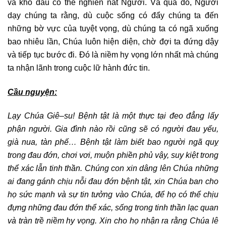
và khổ đau có thể nghiền nát Người. Và qua đó, Người
dạy chúng ta rằng, dù cuộc sống có đẩy chúng ta đến
những bờ vực của tuyệt vọng, dù chúng ta có ngã xuống
bao nhiêu lần, Chúa luôn hiện diện, chờ đợi ta đứng dậy
và tiếp tục bước đi. Đó là niềm hy vọng lớn nhất mà chúng
ta nhận lãnh trong cuộc lữ hành đức tin.
Cầu nguyện:
Lạy Chúa Giê
–
su
!
B
ệnh tật là một thực tại đeo đẳng lấy
phận người. Gia đình nào rồi cũng sẽ có người đau yếu,
già nua, tàn phế… Bệnh tật làm biết bao người ngã quỵ
trong đau đớn, chơi vơi, muộn phiền phủ vậy, suy kiệt trong
thể xác lẫn tinh thần. Chúng con xin dâng lên Chúa những
ai đang
gánh chịu nỗi đau đớn
bệnh tật, xin Chúa ban cho
họ sức mạnh và sự tin tưởng vào Chúa, để
họ
có thể chịu
đựng những đau đớn thể xác, sống trong tinh thần lạc quan
và tràn trề
niềm
hy vọng. Xin cho họ nhận ra rằng Chúa lê