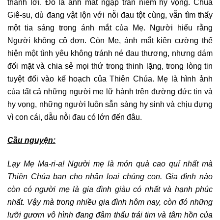
thành lời. Đó là ánh mắt ngập tràn niềm hy vọng. Chúa
Giê-su, dù đang vật lộn với nỗi đau tột cùng, vẫn tìm thấy
một tia sáng trong ánh mắt của Mẹ. Người hiểu rằng
Người không cô đơn. Còn Mẹ, ánh mắt kiên cường thể
hiện một tình yêu không tránh né đau thương, nhưng dám
đối mặt và chia sẻ mọi thứ trong thinh lặng, trong lòng tin
tuyệt đối vào kế hoạch của Thiên Chúa. Mẹ là hình ảnh
của tất cả những người mẹ lữ hành trên đường đức tin và
hy vọng, những người luôn sẵn sàng hy sinh và chịu đựng
vì con cái, dẫu nỗi đau có lớn đến đâu.
Cầu nguyện:
Lạy
Mẹ Ma-ri-a
! Người mẹ là món quà cao quí nhất mà
Thiên Chúa ban cho nhân loại
chúng con
. Gia đình nào
còn có người mẹ là gia đình giàu có nhất và hạnh phúc
nhất.
Vậy mà
trong nhiều gia đình hôm nay, còn đó những
lưỡi gươm vô hình đang đâm thấu trái tim và tâm hồn của