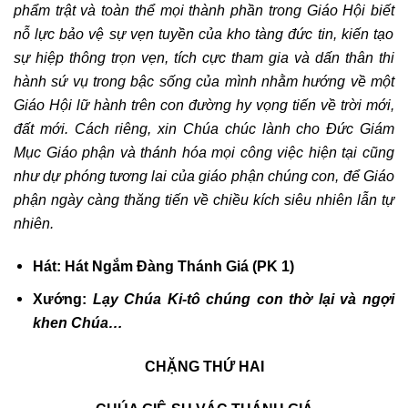
phẩm trật
và
toàn thể mọi thành phần trong Giáo Hội biết
nỗ lực bảo vệ sự vẹn tuyền của kho tàng đức tin, kiến tạo
sự hiệp thông trọn vẹn, tích cực tham gia và dấn thân thi
hành sứ vụ trong bậc sống của mình nhằm hướng về một
Giáo Hội lữ hành trên con đường hy vọng tiến về trời mới,
đất mới. Cách riêng, xin Chúa
chúc lành cho
Đức Giám
Mục Giáo phận và thánh hóa
mọi công việc hiện tại
cũng
như
dự phóng tương lai của giáo phận chúng con, để
Giáo
phận ngày càng thăng tiến về chiều kích siêu nhiên lẫn tự
nhiên.
Hát:
Hát Ngắm Đàng Thánh Giá (PK 1)
Xướng:
Lạy Chúa Ki-tô chúng con thờ lại và ngợi
khen Chúa…
CHẶNG THỨ HAI