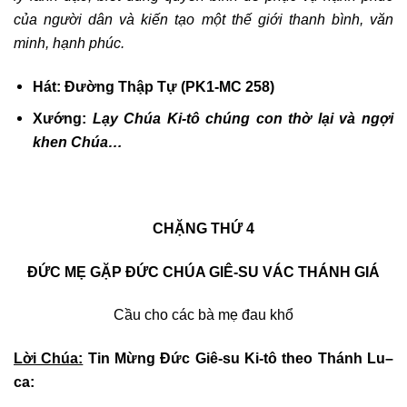
của người dân và kiến tạo một thế giới thanh bình, văn
minh, hạnh phúc.
Hát:
Đường Thập Tự (PK1-MC 258)
Xướng:
Lạy Chúa Ki-tô chúng con thờ lại và ngợi
khen Chúa…
CHẶNG THỨ 4
ĐỨC MẸ GẶP ĐỨC CHÚA GIÊ-SU VÁC THÁNH GIÁ
Cầu cho các bà mẹ đau khổ
Lời Chúa:
Tin Mừng
Đức
Giê-su Ki-tô theo Thánh Lu
–
ca: