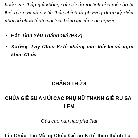
bước vác thập giá không chỉ để cứu rỗi linh hồn mà còn là
thể xác nữa và
sự tín thác chính là phương dược kỳ diệu
nhất để chữa lành mọi loại bệnh tật của con người.
Hát:
Tình Yêu Thánh Giá (PK2)
Xướng:
Lạy Chúa Ki-tô chúng con thờ lại và ngợi
khen Chúa…
CHẶNG THỨ 8
CHÚA GIÊ-SU AN ỦI CÁC PHỤ NỮ THÀNH GIÊ-RU-SA-
LEM
Cầu
cho nạn nạo phá thai
Lời Chúa:
Tin Mừng Chúa Giê-su Ki-tô theo thánh
Lu
–