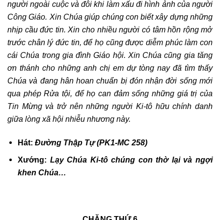
người ngoài cuộc và đôi khi làm xấu đi hình ảnh của người
Công Giáo. Xin Chúa giúp chúng con
biết
xây dựng
những
nhịp cầu đức tin
. Xin cho nhiều người có tâm hồn rộng mở
trước chân lý đức tin, để họ cũng được diễm phúc làm con
cái Chúa trong gia đình Giáo hội. Xin Chúa cũng gia tăng
ơn thánh cho những anh chị em dự tòng nay đã tìm thấy
Chúa và đang hân hoan chuẩn bị đón nhận đời sống mới
qua phép Rửa tội, để họ can đảm sống những giá trị của
Tin Mừng và trở nên những người Ki-tô hữu chính danh
giữa lòng xã hội nhiễu nhương này.
Hát:
Đường Thập Tự (PK1-MC 258)
Xướng:
Lạy Chúa Ki-tô chúng con thờ lại và ngợi
khen Chúa…
CHẶNG THỨ 6