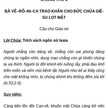
BÀ VÊ
–
RÔ
–
NI
–
CA TRAO KHĂN CHO ĐỨC CHÚA GIÊ-
SU LỌT MẶT
Cầu cho Giáo xứ
Lời Chúa:
Trích sách ngôn sứ Isaia
Người chẳng còn dáng vẻ, chẳng còn oai phong đáng
chúng ta ngắm nhìn, dung mạo chẳng còn gì khiến chúng
ta ưa thích. Người bị đời khinh khi ruồng rẫy, phải đau khổ
triền miên và nếm mùi bệnh tật. Người như kẻ ai thấy cũng
che mặt không nhìn, bị chúng khinh khi không đếm xỉa tới
(Is 53,2-3)
.
Suy niệm:
Càng tiến lên đồi Can-vê, khuôn mặt Chúa càng trở nên