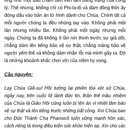
ông như một dấu chấm đen trên tấm bảng trắng của công
lý. Thế nhưng, không chỉ có Phi-la-tô và đám đông thời ấy
đóng dấu vào bản án tử hình dành cho Chúa. Chính tất cả
mỗi người chúng ta đều nhúng tay vào. Không phải một
lần nhưng nhiều lần. Không phải một ngày nhưng mỗi
ngày. Chúng ta đã không ít lần nín thinh trước sự giả dối,
chẳng dám lên tiếng bảo vệ sự thật, chẳng màng bảo vệ
người yếm thế và không dám nhận lỗi mà mình gây ra. Đó
là những khoảnh khắc chơi với của niềm hy vọng.
Cầu nguyện:
Lạy Chúa Giê-su
! Hồi tưởng lại phiên tòa xét xử Chúa,
ngày nay,
trên cuộc lữ lành đức tin,
thân thể mầu nhiệm
của Chúa là Giáo Hội cũng luôn bị lên án
vì nhiệt tâm bảo
vệ sự thật và lên tiếng trước những bất công.
Xin Chúa ban
cho Đức Thánh Cha Phanxicô
luôn vững mạnh hồn xác,
cách riêng là trong điều kiện sức khỏe hiện tại. Xin cho
các