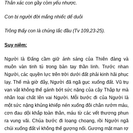
Thân xác con gầy còm yếu nhược.
Con bị người đời mắng nhiếc dể duôi
Trông thấy con là chúng lắc đầu (Tv 109,23-25).
Suy niệm:
Người là Đấng cầm giữ ánh sáng của Thiên đàng và
muôn vàn tinh tú trong bàn tay thần linh. Trước nhan
Người, các quyền lực trên trời dưới đất phải kinh hãi phục
lạy. Thế mà giờ đây, Người đã ngã gục xuống đất. Vũ trụ
vạn vật không thể gánh bớt sức nặng của cậy Thập tự mà
nhân loại chất lên vai Người. Mỗi bước đi của Người là
một sức nặng khủng khiếp nén xuống đôi chân rướm máu,
cơn đau dội khắp toàn thân, máu từ các vết thương phun
ra vung vãi. Chúa bước đi loạng choạng, rồi Người ngã
chúi xuống đất vì không thể gượng nổi. Gương mặt man rợ