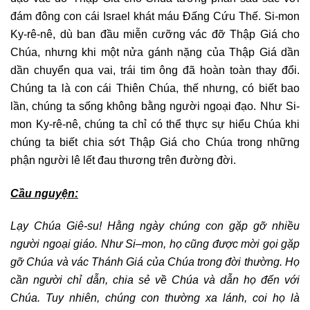
đám đông con cái Israel khát máu Đấng Cứu Thế. Si-mon
Ky-rê-nê, dù ban đầu miễn cưỡng vác đỡ Thập Giá cho
Chúa, nhưng khi một nửa gánh nặng của Thập Giá dần
dần chuyển qua vai, trái tim ông đã hoàn toàn thay đổi.
Chúng ta là con cái Thiên Chúa, thế nhưng, có biết bao
lần, chúng ta sống không bằng người ngoại đạo. Như Si-
mon Ky-rê-nê, chúng ta chỉ có thể thực sự hiểu Chúa khi
chúng ta biết chia sớt Thập Giá cho Chúa trong những
phận người lê lết đau thương trên đường đời.
Cầu nguyện:
Lạy Chúa Giê-su
!
H
ằng ngày chúng con gặp gỡ nhiều
người ngoại giáo. Như Si
–
mon, họ cũng được mời gọi
gặp
gỡ Chúa và
vác Thánh Giá của Chúa
trong đời thường
. Họ
cần người chỉ dẫn, chia sẻ về Chúa và dẫn họ đến với
Chúa
. Tuy nhiên, chúng con thường xa lánh, coi họ là