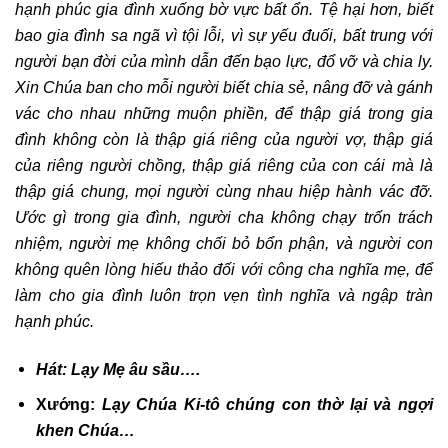
hạnh phúc gia đình xuống bờ vực bất ổn. Tệ hại hơn, biết
bao gia đình sa ngã vì tội lỗi, vì sự yếu đuối, bất trung với
người bạn đời của mình dẫn đến bạo lực, đổ vỡ
và
chia ly.
Xin Chúa ban cho mỗi người biết chia sẻ, nâng đỡ và gánh
vác
cho nhau những muộn phiền
, để thập giá trong gia
đình không còn là thập giá riêng của người vợ, thập giá
của riêng người chồng, thập giá riêng của con cái mà là
thập giá chung,
mọi người
cùng nhau hiệp hành vác đỡ.
Ước gì trong gia đình, người cha không chạy trốn trách
nhiệm, người mẹ không chối bỏ bổn phận, và người con
không quên lòng hiếu thảo đối với công cha nghĩa mẹ, để
làm cho gia đình luôn trọn vẹn tình nghĩa và ngập tràn
hạnh phúc.
Hát: Lạy Mẹ âu sầu….
Xướng:
Lạy Chúa Ki-tô chúng con thờ lại và ngợi
khen Chúa…