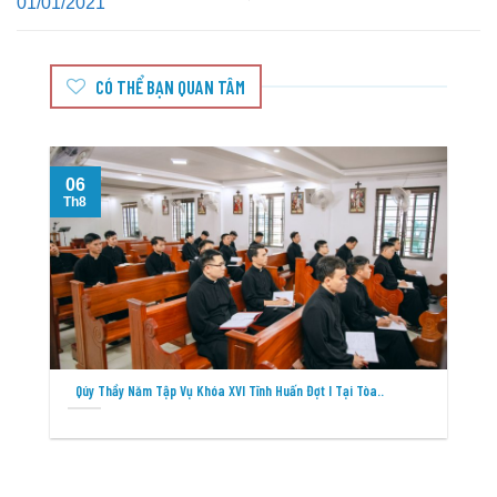
01/01/2021
CÓ THỂ BẠN QUAN TÂM
06
Th8
T
Qúy Thầy Năm Tập Vụ Khóa XVI Tĩnh Huấn Đợt I Tại Tòa..