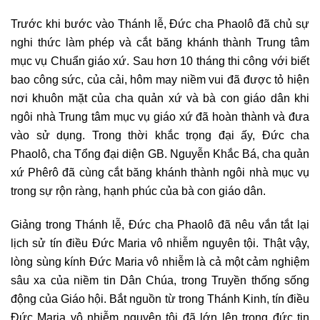
Trước khi bước vào Thánh lễ, Đức cha Phaolô đã chủ sự
nghi thức làm phép và cắt băng khánh thành Trung tâm
mục vụ Chuẩn giáo xứ. Sau hơn 10 tháng thi công với biết
bao công sức, của cải, hôm may niềm vui đã được tỏ hiện
nơi khuôn mặt của cha quản xứ và bà con giáo dân khi
ngôi nhà Trung tâm mục vụ giáo xứ đã hoàn thành và đưa
vào sử dụng. Trong thời khắc trọng đại ấy, Đức cha
Phaolô, cha Tổng đại diện GB. Nguyễn Khắc Bá, cha quản
xứ Phêrô đã cùng cắt băng khánh thành ngôi nhà mục vụ
trong sự rộn ràng, hạnh phúc của bà con giáo dân.
Giảng trong Thánh lễ, Đức cha Phaolô đã nêu vắn tắt lại
lịch sử tín điều Đức Maria vô nhiễm nguyên tội. Thật vậy,
lòng sùng kính Đức Maria vô nhiễm là cả một cảm nghiệm
sâu xa của niềm tin Dân Chúa, trong Truyền thống sống
động của Giáo hội. Bắt nguồn từ trong Thánh Kinh, tín điều
Đức Maria vô nhiễm nguyên tội đã lớn lên trong đức tin