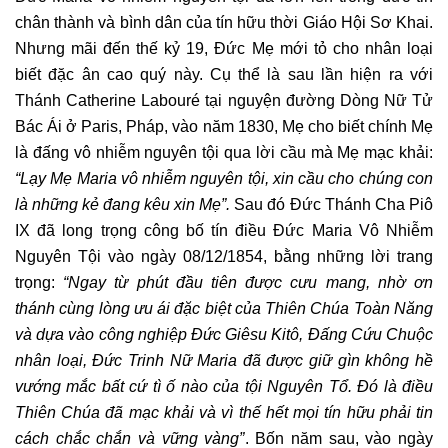
chân thành và bình dân của tín hữu thời Giáo Hội Sơ Khai.
Nhưng mãi đến thế kỷ 19, Đức Mẹ mới tỏ cho nhân loại
biết đặc ân cao quý này. Cụ thể là sau lần hiện ra với
Thánh Catherine Labouré tại nguyện đường Dòng Nữ Tử
Bác Ái ở Paris, Pháp, vào năm 1830, Mẹ cho biết chính Mẹ
là đấng vô nhiễm nguyên tội qua lời cầu mà Mẹ mạc khải:
“Lạy Mẹ Maria vô nhiễm nguyên tội, xin cầu cho chúng con
là những kẻ đang kêu xin Mẹ”.
Sau đó Đức Thánh Cha Piô
IX đã long trọng công bố tín điều Đức Maria Vô Nhiễm
Nguyên Tội vào ngày 08/12/1854, bằng những lời trang
trọng:
“Ngay từ phút đầu tiên được cưu mang, nhờ ơn
thánh cùng lòng ưu ái đặc biệt của Thiên Chúa Toàn Năng
và dựa vào công nghiệp Đức Giêsu Kitô, Đấng Cứu Chuộc
nhân loại, Đức Trinh Nữ Maria đã được giữ gìn không hề
vướng mắc bất cứ tì ố nào của tội Nguyên Tổ. Đó là điều
Thiên Chúa đã mạc khải và vì thế hết mọi tín hữu phải tin
cách chắc chắn và vững vàng”
. Bốn năm sau, vào ngày