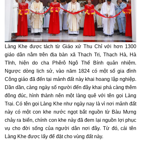
Làng Khe được tách từ Giáo xứ Thu Chỉ với hơn 1300
giáo dân nằm trên địa bàn xã Thạch Trị, Thạch Hà, Hà
Tĩnh, hiện do cha Phêrô Ngô Thế Bính quản nhiệm.
Ngược dòng lịch sử, vào năm 1824 có một số gia đình
Công giáo đã đến tại mảnh đất này khai hoang lập nghiệp.
Dần dần, càng ngày số người đến đây khai phá càng thêm
đông đúc, hình thành nên một làng quê với tên gọi Làng
Trại. Có tên gọi Làng Khe như ngày nay là vì nơi mảnh đất
này có một con khe nước ngọt bắt nguồn từ Bàu Mưng
chảy ra biển, chính con khe này đã đem lại nguồn lợi phục
vụ cho đời sống của người dân nơi đây. Từ đó, cái tên
Làng Khe được lấy để đặt cho vùng đất này.