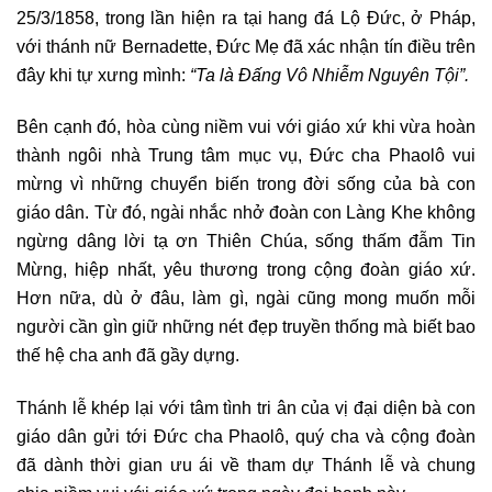
25/3/1858, trong lần hiện ra tại hang đá Lộ Đức, ở Pháp,
với thánh nữ Bernadette, Đức Mẹ đã xác nhận tín điều trên
đây khi tự xưng mình:
“Ta là Đấng Vô Nhiễm Nguyên Tội”.
Bên cạnh đó, hòa cùng niềm vui với giáo xứ khi vừa hoàn
thành ngôi nhà Trung tâm mục vụ, Đức cha Phaolô vui
mừng vì những chuyển biến trong đời sống của bà con
giáo dân. Từ đó, ngài nhắc nhở đoàn con Làng Khe không
ngừng dâng lời tạ ơn Thiên Chúa, sống thấm đẫm Tin
Mừng, hiệp nhất, yêu thương trong cộng đoàn giáo xứ.
Hơn nữa, dù ở đâu, làm gì, ngài cũng mong muốn mỗi
người cần gìn giữ những nét đẹp truyền thống mà biết bao
thế hệ cha anh đã gầy dựng.
Thánh lễ khép lại với tâm tình tri ân của vị đại diện bà con
giáo dân gửi tới Đức cha Phaolô, quý cha và cộng đoàn
đã dành thời gian ưu ái về tham dự Thánh lễ và chung