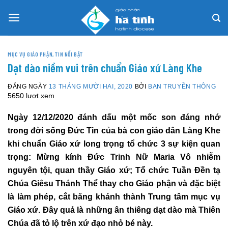
Skip
to
content
MỤC VỤ GIÁO PHẬN
,
TIN NỔI BẬT
Dạt dào niềm vui trên chuẩn Giáo xứ Làng Khe
ĐĂNG NGÀY
13 THÁNG MƯỜI HAI, 2020
BỞI
BAN TRUYỀN THÔNG
5650 lượt xem
Ngày 12/12/2020 đánh dấu một mốc son đáng nhớ
trong đời sống Đức Tin của bà con giáo dân Làng Khe
khi chuẩn Giáo xứ long trọng tổ chức 3 sự kiện quan
trọng: Mừng kính Đức Trinh Nữ Maria Vô nhiễm
nguyên tội, quan thầy Giáo xứ; Tổ chức Tuần Đền tạ
Chúa Giêsu Thánh Thể thay cho Giáo phận và đặc biệt
là làm phép, cắt băng khánh thành Trung tâm mục vụ
Giáo xứ. Đây quả là những ân thiêng dạt dào mà Thiên
Chúa đã tỏ lộ trên xứ đạo nhỏ bé này.