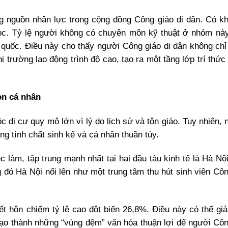
ợng nguồn nhân lực trong cộng đồng Công giáo di dân. Có 
học. Tỷ lệ người không có chuyên môn kỹ thuật ở nhóm nà
quốc. Điều này cho thấy người Công giáo di dân không chỉ 
 trường lao động trình độ cao, tạo ra một tầng lớp trí thức
ọn cá nhân
 di cư quy mô lớn vì lý do lịch sử và tôn giáo. Tuy nhiên, 
g tính chất sinh kế và cá nhân thuần túy.
 làm, tập trung mạnh nhất tại hai đầu tàu kinh tế là Hà Nộ
 đó Hà Nội nổi lên như một trung tâm thu hút sinh viên Côn
ết hôn chiếm tỷ lệ cao đột biến 26,8%. Điều này có thể giải
 tạo thành những “vùng đệm” văn hóa thuận lợi để người Côn