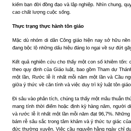
kiếm bạn đời đồng đạo và lập nghiệp. Nhìn chung, quy
cao chất lượng cuộc sống.
Thực trạng thực hành tôn giáo
Mặc dù nhóm di dân Công giáo hiện nay sở hữu nền 
đang bộc lộ những dấu hiệu đáng lo ngại về sự đứt gãy
Kết quả nghiên cứu cho thấy một con số khiêm tốn: 
theo quy định của Giáo luật, bao gồm Tham dự Thánh
một lần, Rước lễ ít nhất mỗi năm một lần và Cầu n
giữa ý thức về căn tính và việc duy trì kỷ luật tôn giá
Đi sâu vào phân tích, chúng ta thấy một mâu thuẫn thú 
mang tính thời điểm hoặc định kỳ hàng năm, người di
và rước lễ ít nhất một lần mỗi năm đạt 96,7%. Những
bám rễ sâu sắc trong tâm khảm và ý thức tự giác của 
đức thường xuyên. Việc cầu nguyện hằng ngày chỉ duy