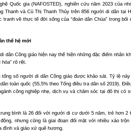
 nghệ Quốc gia (NAFOSTED), nghiên cứu năm 2023 của nh
Thanh và Cù Thị Thanh Thủy trên 856 người di dân tại H
 tranh về thực tế đời sống của “đoàn dân Chúa” trong bối 
ân thế hệ mới
 di dân Công giáo hiện nay thể hiện những đặc điểm nhân kh
hóa” rõ rệt.
 tổng số người di dân Công giáo được khảo sát. Tỷ lệ này
dân toàn quốc (55,5% theo Tổng điều tra dân số 2019). Điề
ngành công nghiệp nhẹ, dịch vụ và chăm sóc tại đô thị có s
trung bình là 26 đối với người di cư dưới 5 năm, trẻ hơn 2 
 động, nhưng cũng là giai đoạn đối mặt với nhiều xáo trộn 
ia đình và giáo xứ quê hương.