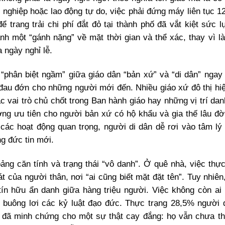
nghiệp hoặc lao động tự do, việc phải đứng máy liên tục 12
 trang trải chi phí đắt đỏ tại thành phố đã vắt kiệt sức l
ành một “gánh nặng” về mặt thời gian và thể xác, thay vì l
 ngày nghỉ lễ.
 “phân biệt ngầm” giữa giáo dân “bản xứ” và “di dân” ngay 
y đau đớn cho những người mới đến. Nhiều giáo xứ đô thị hi
c vai trò chủ chốt trong Ban hành giáo hay những vị trí dan
ng ưu tiên cho người bản xứ có hộ khẩu và gia thế lâu đờ
 các hoạt động quan trọng, người di dân dễ rơi vào tâm l
ng đức tin mới.
ảng căn tính và trạng thái “vô danh”. Ở quê nhà, việc thự
 của người thân, nơi “ai cũng biết mặt đặt tên”. Tuy nhiên
ín hữu ẩn danh giữa hàng triệu người. Việc không còn ai
 buông lơi các kỷ luật đạo đức. Thực trạng 28,5% người 
n đã minh chứng cho một sự thật cay đắng: họ vẫn chưa t