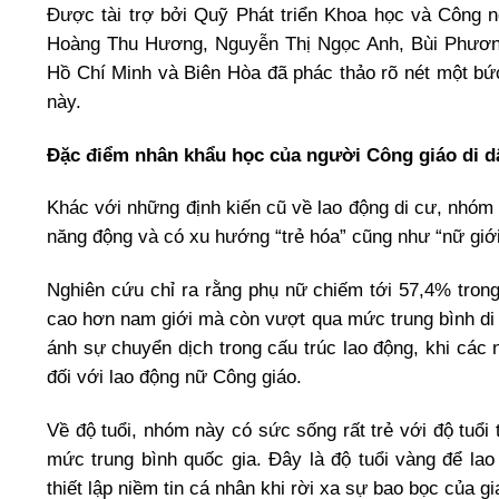
Được tài trợ bởi Quỹ Phát triển Khoa học và Công
Hoàng Thu Hương, Nguyễn Thị Ngọc Anh, Bùi Phương 
Hồ Chí Minh và Biên Hòa đã phác thảo rõ nét một bức
này.
Đặc điểm nhân khẩu học của người Công giáo di d
Khác với những định kiến cũ về lao động di cư, nhóm
năng động và có xu hướng “trẻ hóa” cũng như “nữ giới 
Nghiên cứu chỉ ra rằng phụ nữ chiếm tới 57,4% trong
cao hơn nam giới mà còn vượt qua mức trung bình di 
ánh sự chuyển dịch trong cấu trúc lao động, khi các 
đối với lao động nữ Công giáo.
Về độ tuổi, nhóm này có sức sống rất trẻ với độ tuổi 
mức trung bình quốc gia. Đây là độ tuổi vàng để lao
thiết lập niềm tin cá nhân khi rời xa sự bao bọc của g