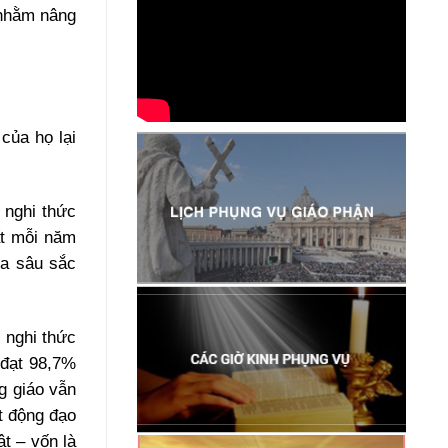
 nhằm nâng
của họ lại
 nghi thức
ất mỗi năm
óa sâu sắc
c nghi thức
 đạt 98,7%
g giáo vẫn
t động đạo
t – vốn là