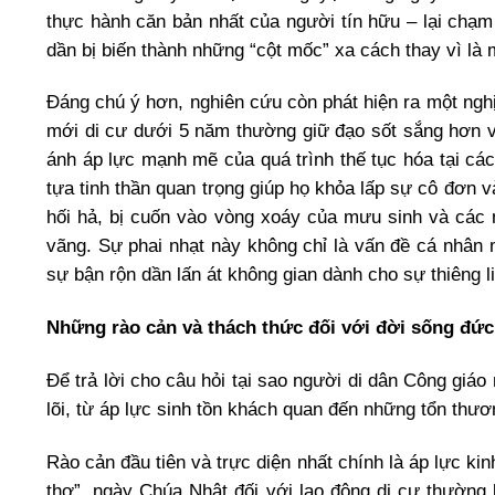
thực hành căn bản nhất của người tín hữu – lại chạm
dần bị biến thành những “cột mốc” xa cách thay vì là 
Đáng chú ý hơn, nghiên cứu còn phát hiện ra một nghị
mới di cư dưới 5 năm thường giữ đạo sốt sắng hơn v
ánh áp lực mạnh mẽ của quá trình thế tục hóa tại các 
tựa tinh thần quan trọng giúp họ khỏa lấp sự cô đơn v
hối hả, bị cuốn vào vòng xoáy của mưu sinh và các m
vãng. Sự phai nhạt này không chỉ là vấn đề cá nhân 
sự bận rộn dần lấn át không gian dành cho sự thiêng l
Những rào cản và thách thức đối với đời sống đức
Để trả lời cho câu hỏi tại sao người di dân Công giáo
lõi, từ áp lực sinh tồn khách quan đến những tổn thươ
Rào cản đầu tiên và trực diện nhất chính là áp lực k
thơ”, ngày Chúa Nhật đối với lao động di cư thường 