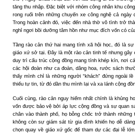
tăng thu nhập. Đặc biệt với nhóm công nhân khu công 
rong ruổi trên những chuyến xe công nghệ cả ngày để
Trong hoàn cảnh đó, việc đến nhà thờ vô tình trở th
nghỉ ngơi bồi dưỡng tâm hồn như mục đích vốn có của
Tầng rào cản thứ hai mang tính xã hội học, đó là sự
giáo xứ sở tại. Đây là một rào cản tinh tế nhưng gâ
duy trì cấu trúc cộng đồng mang tính khép kín, nơi cá
các hội đoàn như ca đoàn, dâng hoa, rước sách thườ
thấy mình chỉ là những người “khách” đứng ngoài lề
thiếu tự tin, từ đó dần thu mình lại và xa lánh cộng đồ
Cuối cùng, rào cản nguy hiểm nhất chính là khủng ho
vốn được bảo vệ bởi áp lực cộng đồng và sự quan sát
chân vào thành phố, họ bỗng chốc trở thành những t
không còn sự giám sát từ gia đình khiến họ dễ dàng
chọn quay về giáo xứ gốc để tham dự các đại lễ lớ