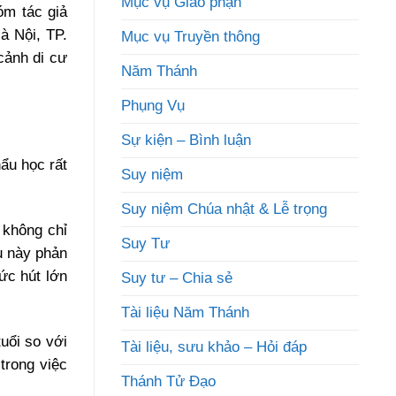
Mục vụ Giáo phận
óm tác giả
à Nội, TP.
Mục vụ Truyền thông
cảnh di cư
Năm Thánh
Phụng Vụ
Sự kiện – Bình luận
ẩu học rất
Suy niệm
Suy niệm Chúa nhật & Lễ trọng
 không chỉ
Suy Tư
u này phản
ức hút lớn
Suy tư – Chia sẻ
Tài liệu Năm Thánh
tuổi so với
Tài liệu, sưu khảo – Hỏi đáp
trong việc
Thánh Tử Đạo