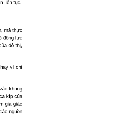
 liên tục.
n, mà thực
ò động lực
của đô thị,
hay vì chỉ
ễ vào khung
ca kíp của
m gia giáo
 các nguồn