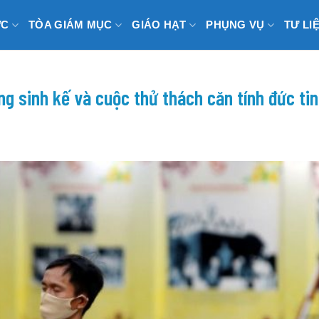
ỨC
TÒA GIÁM MỤC
GIÁO HẠT
PHỤNG VỤ
TƯ LI
ng sinh kế và cuộc thử thách căn tính đức tin