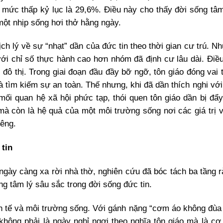
 mức thấp kỷ lục là 29,6%. Điều này cho thấy đời sống tâm
một nhịp sống hơi thở hằng ngày.
ch lý về sự “nhạt” dần của đức tin theo thời gian cư trú. N
ới chỉ số thực hành cao hơn nhóm đã định cư lâu dài. Điề
đô thị. Trong giai đoạn đầu đầy bỡ ngỡ, tôn giáo đóng vai t
à tìm kiếm sự an toàn. Thế nhưng, khi đã dần thích nghi với
ối quan hệ xã hội phức tạp, thói quen tôn giáo dần bị đẩy 
mà còn là hệ quả của một môi trường sống nơi các giá trị v
iêng.
 tin
 ngày càng xa rời nhà thờ, nghiên cứu đã bóc tách ba tầng r
ng tâm lý sâu sắc trong đời sống đức tin.
inh tế và môi trường sống. Với gánh nặng “cơm áo không đùa
không phải là ngày nghỉ ngơi theo nghĩa tôn giáo mà là cơ 