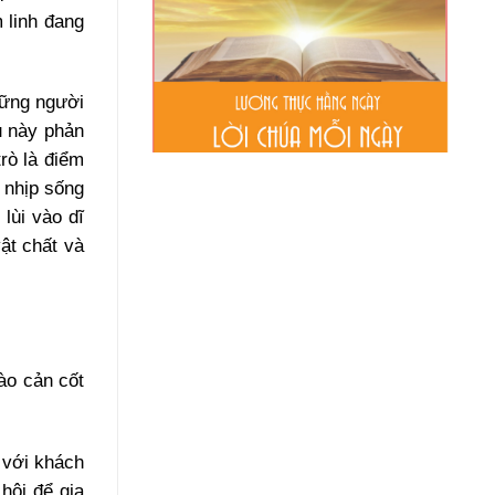
 linh đang
hững người
u này phản
rò là điểm
 nhịp sống
lùi vào dĩ
ật chất và
ào cản cốt
 với khách
hội để gia