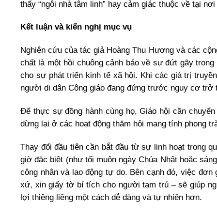
thấy “ngôi nhà tâm linh” hay cảm giác thuộc về tại nơ
Kết luận và kiến nghị mục vụ
Nghiên cứu của tác giả Hoàng Thu Hương và các cộng
chất là một hồi chuông cảnh báo về sự đứt gãy trong
cho sự phát triển kinh tế xã hội. Khi các giá trị truyề
người di dân Công giáo đang đứng trước nguy cơ trở th
Để thực sự đồng hành cùng họ, Giáo hội cần chuyển m
dừng lại ở các hoạt động thăm hỏi mang tính phong tr
Thay đổi đầu tiên cần bắt đầu từ sự linh hoạt trong q
giờ đặc biệt (như tối muộn ngày Chúa Nhật hoặc sáng
công nhân và lao động tự do. Bên cạnh đó, việc đơn 
xứ, xin giấy tờ bí tích cho người tạm trú – sẽ giúp n
lợi thiêng liêng một cách dễ dàng và tự nhiên hơn.