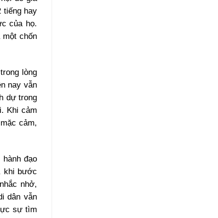
 tiếng hay
ực của họ.
à một chốn
trong lòng
ện nay vẫn
h dự trong
i. Khi cảm
ý mặc cảm,
c hành đạo
, khi bước
 nhắc nhở,
di dân vẫn
hực sự tìm