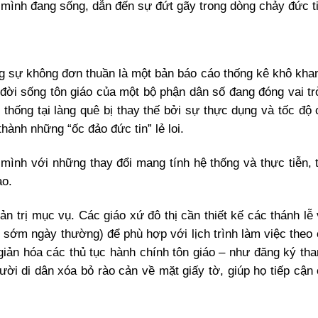
i mình đang sống, dẫn đến sự đứt gãy trong dòng chảy đức tin
 sự không đơn thuần là một bản báo cáo thống kê khô kha
 đời sống tôn giáo của một bộ phận dân số đang đóng vai tr
n thống tại làng quê bị thay thế bởi sự thực dụng và tốc độ 
ành những “ốc đảo đức tin” lẻ loi.
ình với những thay đổi mang tính hệ thống và thực tiễn, t
ào.
uản trị mục vụ. Các giáo xứ đô thị cần thiết kế các thánh l
 sớm ngày thường) để phù hợp với lịch trình làm việc theo 
giản hóa các thủ tục hành chính tôn giáo – như đăng ký tha
gười di dân xóa bỏ rào cản về mặt giấy tờ, giúp họ tiếp cận