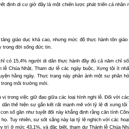
ết định di cư giờ đây là một chiến lược phát triển cá nhân
tảng giáo dục khá cao, nhưng mức độ thực hành tôn giáo 
 trong đời sống đức tin.
chỉ có 15,4% người di dân thực hành đầy đủ cả năm chỉ số
 lễ Chúa Nhật, Tham dự lễ các ngày buộc, Xưng tội ít nh
guyện hằng ngày. Thực trạng này phản ánh một sự phân h
o trong môi trường mới.
vị trong việc giữ đạo giữa các loại hình nghi lễ. Đối với cá
 dân thể hiện sự gắn kết rất mạnh mẽ với tỷ lệ đi xưng tội
 con số gần như tuyệt đối này khẳng định rằng căn tính Côn
họ. Tuy nhiên, sự sốt sắng này lại tỷ lệ nghịch với các hoạ
 trì ở mức 43,1%, và đặc biệt, tham dự Thánh lễ Chúa Nhậ