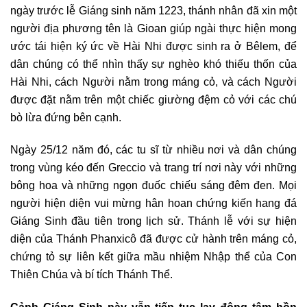
ngày trước lễ Giáng sinh năm 1223, thánh nhân đã xin một
người địa phương tên là Gioan giúp ngài thực hiện mong
ước tái hiện ký ức về Hài Nhi được sinh ra ở Bêlem, để
dân chúng có thể nhìn thấy sự nghèo khó thiếu thốn của
Hài Nhi, cách Người nằm trong máng cỏ, và cách Người
được đặt nằm trên một chiếc giường đệm cỏ với các chú
bò lừa đứng bên cạnh.
Ngày 25/12 năm đó, các tu sĩ từ nhiều nơi và dân chúng
trong vùng kéo đến Greccio và trang trí nơi này với những
bông hoa và những ngọn đuốc chiếu sáng đêm đen. Mọi
người hiện diện vui mừng hân hoan chứng kiến hang đá
Giáng Sinh đầu tiên trong lịch sử. Thánh lễ với sự hiện
diện của Thánh Phanxicô đã được cử hành trên máng cỏ,
chứng tỏ sự liên kết giữa mầu nhiệm Nhập thể của Con
Thiên Chúa và bí tích Thánh Thể.
Cảnh Giáng Sinh này vẫn tiếp tục lay động tâm hồn