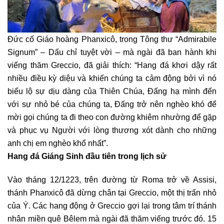
Đức cố Giáo hoàng Phanxicô, trong Tông thư “Admirabile
Signum” – Dấu chỉ tuyệt vời – mà ngài đã ban hành khi
viếng thăm Greccio, đã giải thích: “Hang đá khơi dậy rất
nhiều điều kỳ diệu và khiến chúng ta cảm động bởi vì nó
biểu lộ sự dịu dàng của Thiên Chúa, Đấng hạ mình đến
với sự nhỏ bé của chúng ta, Đấng trở nên nghèo khó để
mời gọi chúng ta đi theo con đường khiêm nhường để gặp
và phục vụ Người với lòng thương xót dành cho những
anh chị em nghèo khổ nhất”.
Hang đá Giáng Sinh đầu tiên trong lịch sử
Vào tháng 12/1223, trên đường từ Roma trở về Assisi,
thánh Phanxicô đã dừng chân tại Greccio, một thị trấn nhỏ
của Ý. Các hang động ở Greccio gợi lại trong tâm trí thánh
nhân miền quê Bêlem mà ngài đã thăm viếng trước đó. 15