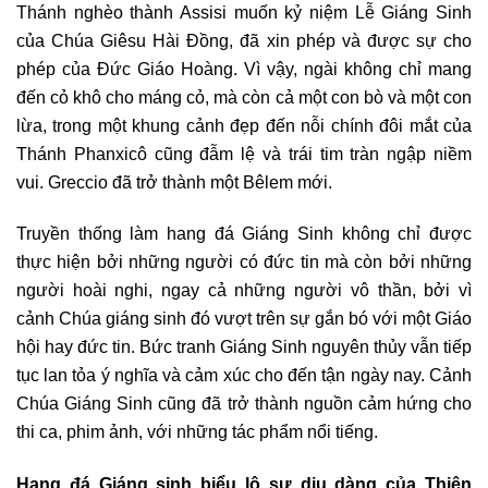
Thánh nghèo thành Assisi muốn kỷ niệm Lễ Giáng Sinh
của Chúa Giêsu Hài Đồng, đã xin phép và được sự cho
phép của Đức Giáo Hoàng. Vì vậy, ngài không chỉ mang
đến cỏ khô cho máng cỏ, mà còn cả một con bò và một con
lừa, trong một khung cảnh đẹp đến nỗi chính đôi mắt của
Thánh Phanxicô cũng đẫm lệ và trái tim tràn ngập niềm
vui. Greccio đã trở thành một Bêlem mới.
Truyền thống làm hang đá Giáng Sinh không chỉ được
thực hiện bởi những người có đức tin mà còn bởi những
người hoài nghi, ngay cả những người vô thần, bởi vì
cảnh Chúa giáng sinh đó vượt trên sự gắn bó với một Giáo
hội hay đức tin. Bức tranh Giáng Sinh nguyên thủy vẫn tiếp
tục lan tỏa ý nghĩa và cảm xúc cho đến tận ngày nay. Cảnh
Chúa Giáng Sinh cũng đã trở thành nguồn cảm hứng cho
thi ca, phim ảnh, với những tác phẩm nổi tiếng.
Hang đá Giáng sinh biểu lộ sự dịu dàng của Thiên