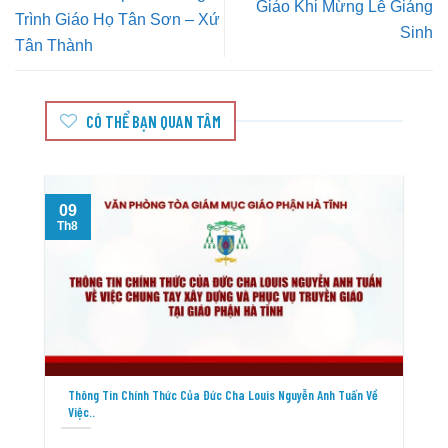
Giáo Khi Mừng Lễ Giáng
Trình Giáo Họ Tân Sơn – Xứ
Sinh
Tân Thành
CÓ THỂ BẠN QUAN TÂM
09
Th8
T
Thông Tin Chính Thức Của Đức Cha Louis Nguyễn Anh Tuấn Về
Việc..