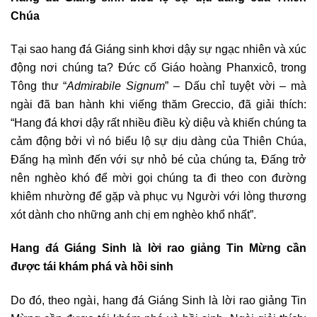
Chúa
Tại sao hang đá Giáng sinh khơi dậy sự ngạc nhiên và xúc
động nơi chúng ta? Đức cố Giáo hoàng Phanxicô, trong
Tông thư “
Admirabile Signum
” – Dấu chỉ tuyệt vời – mà
ngài đã ban hành khi viếng thăm Greccio, đã giải thích:
“Hang đá khơi dậy rất nhiều điều kỳ diệu và khiến chúng ta
cảm động bởi vì nó biểu lộ sự dịu dàng của Thiên Chúa,
Đấng hạ mình đến với sự nhỏ bé của chúng ta, Đấng trở
nên nghèo khó để mời gọi chúng ta đi theo con đường
khiêm nhường để gặp và phục vụ Người với lòng thương
xót dành cho những anh chị em nghèo khổ nhất”.
Hang đá Giáng Sinh là lời rao giảng Tin Mừng cần
được tái khám phá và hồi sinh
Do đó, theo ngài, hang đá Giáng Sinh là lời rao giảng Tin