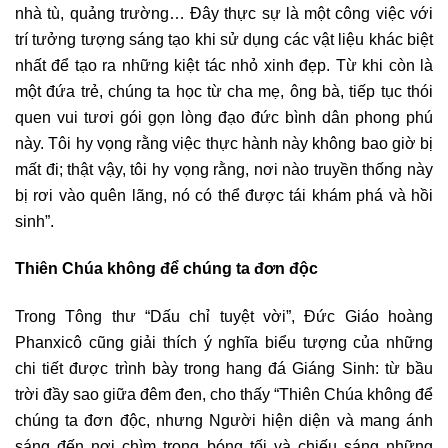
nhà tù, quảng trường… Đây thực sự là một công việc với
trí tưởng tượng sáng tạo khi sử dụng các vật liệu khác biệt
nhất để tạo ra những kiệt tác nhỏ xinh đẹp. Từ khi còn là
một đứa trẻ, chúng ta học từ cha mẹ, ông bà, tiếp tục thói
quen vui tươi gói gọn lòng đạo đức bình dân phong phú
này. Tôi hy vọng rằng việc thực hành này không bao giờ bị
mất đi; thật vậy, tôi hy vọng rằng, nơi nào truyền thống này
bị rơi vào quên lãng, nó có thể được tái khám phá và hồi
sinh”.
Thiên Chúa không để chúng ta đơn độc
Trong Tông thư “Dấu chỉ tuyệt vời”, Đức Giáo hoàng
Phanxicô cũng giải thích ý nghĩa biểu tượng của những
chi tiết được trình bày trong hang đá Giáng Sinh: từ bầu
trời đầy sao giữa đêm đen, cho thấy “Thiên Chúa không để
chúng ta đơn độc, nhưng Người hiện diện và mang ánh
sáng đến nơi chìm trong bóng tối và chiếu sáng những