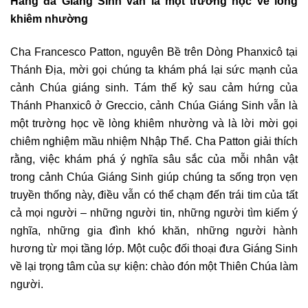
Hang đá Giáng Sinh vẫn là một trường học về lòng
khiêm nhường
Cha Francesco Patton, nguyên Bề trên Dòng Phanxicô tại
Thánh Địa, mời gọi chúng ta khám phá lại sức mạnh của
cảnh Chúa giáng sinh. Tám thế kỷ sau cảm hứng của
Thánh Phanxicô ở Greccio, cảnh Chúa Giáng Sinh vẫn là
một trường học về lòng khiêm nhường và là lời mời gọi
chiêm nghiệm mầu nhiệm Nhập Thể. Cha Patton giải thích
rằng, việc khám phá ý nghĩa sâu sắc của mỗi nhân vật
trong cảnh Chúa Giáng Sinh giúp chúng ta sống trọn vẹn
truyền thống này, điều vẫn có thể chạm đến trái tim của tất
cả mọi người – những người tin, những người tìm kiếm ý
nghĩa, những gia đình khó khăn, những người hành
hương từ mọi tầng lớp. Một cuộc đối thoại đưa Giáng Sinh
về lại trọng tâm của sự kiện: chào đón một Thiên Chúa làm
người.