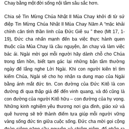
Chay bằng một đời sống nội tâm sâu sắc hơn.
Chia sẻ Tin Mừng Chúa Nhật II Mùa Chay khởi đi từ sứ
điệp Tin Mừng Chúa Nhật II Mùa Chay Năm A “mặc khải
chính căn tính thần linh của Đức Giê su ” theo (Mt 17, 1-
19), Đức cha nhấn mạnh đến ba việc thực hành quen
thuộc của Mùa Chay là cầu nguyện, ăn chay và làm việc
bác ái. Ngài mời gọi mỗi người hãy dành chỗ cho Chúa
trong tâm hồn, biết tạm gác lại những bận tâm thường
ngày để lắng nghe Lời Ngài. Khi con người kiên trì tìm
kiếm Chúa, Ngài sẽ cho họ nhận ra dung mạo của Ngài
bằng ánh mắt đức tin. Con đường của Đức Kitô là con
đường đi qua thập giá để đến vinh quang, và đó cũng là
con đường của người Kitô hữu – con đường của hy vọng.
Những kinh nghiệm yêu thương nơi gia đình, giáo xứ và
quê hương sẽ trở thành điểm tựa giúp mỗi người vững
vàng sống đức tin giữa cuộc sống. Đức cha mời gọi cộng
đoàn siêng năng cầu nguyện và chiêm niệm, để nhận ra