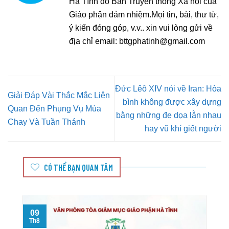
Hà Tĩnh do Ban Truyền thông Xã hội của
Giáo phận đảm nhiệm.Mọi tin, bài, thư từ,
ý kiến đóng góp, v.v.. xin vui lòng gửi về
địa chỉ email:
bttgphatinh@gmail.com
Đức Lêô XIV nói về Iran: Hòa
Giải Đáp Vài Thắc Mắc Liên
bình không được xây dựng
Quan Đến Phụng Vụ Mùa
bằng những đe dọa lẫn nhau
Chay Và Tuần Thánh
hay vũ khí giết người
CÓ THỂ BẠN QUAN TÂM
09
Th8
T