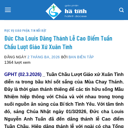
Skip
to
content
MỤC VỤ GIÁO PHẬN
,
TIN NỔI BẬT
Đức Cha Louis Dâng Thánh Lễ Cao Điểm Tuần
Chầu Lượt Giáo Xứ Xuân Tình
ĐĂNG NGÀY
2 THÁNG BA, 2026
BỞI
BAN BIÊN TẬP
1364 lượt xem
GPHT (02.3.2026)
_ Tuần Chầu Lượt Giáo xứ Xuân Tình
diễn ra trong bầu khí sốt sắng của Mùa Chay Thánh.
Đây là thời gian thánh thiêng để các tín hữu sống Mầu
Nhiệm hiệp thông với Chúa và với nhau trong trong
suối nguồn ân sủng của Bí tích Tình Yêu. Với tâm tình
đó, sáng Chúa Nhật ngày 01/3/2026, Đức cha Louis
Nguyễn Anh Tuấn đã đến dâng thánh lễ Cao điểm
Tuần Chầu. Hiệp dâng thánh lễ với ngài có cha Tổng