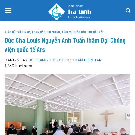
Skip
to
content
GIÁO HỘI VIỆT NAM
,
LOAN BÁO TIN MỪNG
,
THỜI SỰ GIÁO HỘI
,
TIN NỔI BẬT
Đức Cha Louis Nguyễn Anh Tuấn thăm Đại Chủng
viện quốc tế Ars
ĐĂNG NGÀY
30 THÁNG TƯ, 2026
BỞI
BAN BIÊN TẬP
1780 lượt xem