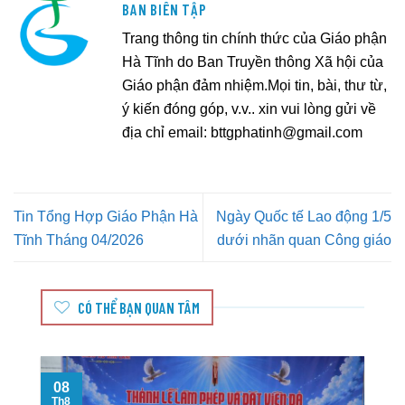
BAN BIÊN TẬP
Trang thông tin chính thức của Giáo phận
Hà Tĩnh do Ban Truyền thông Xã hội của
Giáo phận đảm nhiệm.Mọi tin, bài, thư từ,
ý kiến đóng góp, v.v.. xin vui lòng gửi về
địa chỉ email:
bttgphatinh@gmail.com
Tin Tổng Hợp Giáo Phận Hà
Ngày Quốc tế Lao động 1/5
Tĩnh Tháng 04/2026
dưới nhãn quan Công giáo
CÓ THỂ BẠN QUAN TÂM
08
Th8
T