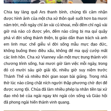
Chia tay làng quê Ars thanh bình, chúng tôi cảm nhận
được hình ảnh của một cha xứ thôn quê suốt hơn ba mươi
năm trời, mỗi ngày chỉ ăn vài củ khoai, mỗi đêm chỉ ngủ vài
giờ mà nào có được yên, đêm nào cũng bị ma quỉ quậy
phá vì đời sống thánh thiện, bị giáo dân than trách và anh
em linh mục chế giễu vì đời sống mẫu mực đạo đức,
không buông theo điều xấu, không để ma quỷ cướp mất
các linh hồn. Cha xứ Vianney vẫn một mực trung thành với
chương trình sống, hai mươi giờ làm việc mỗi ngày, trong
đó có mười sáu giờ giải tội, nhiều giờ suy niệm trước
Thánh Thể và nhiều thời gian soạn bài giảng. Trong nhà
thờ lúc nào cũng chật ních người thập phương chờ đợi để
được xưng tội. Chúa đã làm nhiều phép lạ nhãn tiền tại xứ
đạo nhỏ bé của ngài ngay khi ngài còn sống và Giáo hội
đã phong ngài hiển thánh vinh quang.