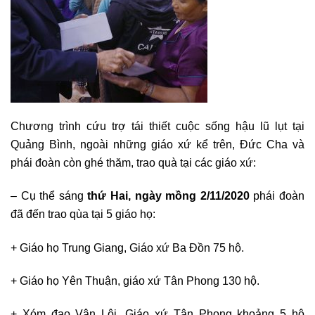
Chương trình cứu trợ tái thiết cuộc sống hậu lũ lụt tại
Quảng Bình, ngoài những giáo xứ kể trên, Đức Cha và
phái đoàn còn ghé thăm, trao quà tại các giáo xứ:
– Cụ thể sáng
thứ Hai, ngày mồng 2/11/2020
phái đoàn
đã đến trao qùa tại 5 giáo họ:
+ Giáo họ Trung Giang, Giáo xứ Ba Đồn 75 hộ.
+ Giáo họ Yên Thuận, giáo xứ Tân Phong 130 hộ.
+ Xóm đạo Vân Lôi, Giáo xứ Tân Phong khoảng 5 hộ