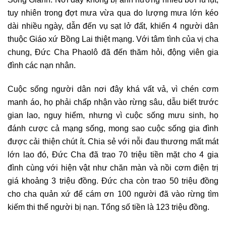
tuy nhiên trong đợt mưa vừa qua do lượng mưa lớn kéo
dài nhiều ngày, dẫn đến vụ sạt lở đất, khiến 4 người dân
thuộc Giáo xứ Bồng Lai thiệt mạng. Với tâm tình của vị cha
chung, Đức Cha Phaolô đã đến thăm hỏi, động viên gia
đình các nạn nhân.
Cuộc sống người dân nơi đây khá vất vả, vì chén cơm
manh áo, họ phải chấp nhận vào rừng sâu, dẫu biết trước
gian lao, nguy hiểm, nhưng vì cuộc sống mưu sinh, họ
đánh cược cả mạng sống, mong sao cuộc sống gia đình
được cải thiện chút ít. Chia sẻ với nỗi đau thương mất mát
lớn lao đó, Đức Cha đã trao 70 triệu tiền mặt cho 4 gia
đình cùng với hiện vật như chăn màn và nồi cơm điện trị
giá khoảng 3 triệu đồng. Đức cha còn trao 50 triệu đồng
cho cha quản xứ để cám ơn 100 người đã vào rừng tìm
kiếm thi thể người bị nạn. Tổng số tiền là 123 triệu đồng.