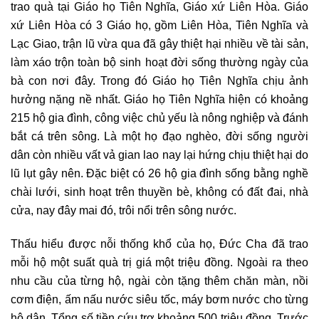
trao quà tại Giáo họ Tiên Nghĩa, Giáo xứ Liên Hòa. Giáo
xứ Liên Hòa có 3 Giáo họ, gồm Liên Hòa, Tiên Nghĩa và
Lạc Giao, trận lũ vừa qua đã gây thiệt hại nhiều về tài sản,
làm xáo trộn toàn bộ sinh hoạt đời sống thường ngày của
bà con nơi đây. Trong đó Giáo họ Tiên Nghĩa chịu ảnh
hưởng nặng nề nhất. Giáo họ Tiên Nghĩa hiện có khoảng
215 hộ gia đình, công việc chủ yếu là nông nghiệp và đánh
bắt cá trên sông. Là một họ đạo nghèo, đời sống người
dân còn nhiều vất vả gian lao nay lại hứng chịu thiệt hại do
lũ lụt gây nên. Đặc biệt có 26 hộ gia đình sống bằng nghề
chài lưới, sinh hoạt trên thuyền bè, không có đất đai, nhà
cửa, nay đây mai đó, trôi nổi trên sông nước.
Thấu hiểu được nỗi thống khổ của họ, Đức Cha đã trao
mỗi hộ một suất quà trị giá một triệu đồng. Ngoài ra theo
nhu cầu của từng hộ, ngài còn tặng thêm chăn màn, nồi
cơm điện, ấm nấu nước siêu tốc, máy bơm nước cho từng
hộ dân. Tổng số tiền cứu trợ khoảng 500 triệu đồng. Trước