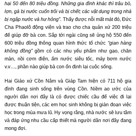
hại 50 đến 80 triệu đồng. Những gia đình khác thì trâu bò,
lợn, gà bị nước cuốn trôi và bị chết; các vật dụng trong nhà
bị ngập nước và hư hỏng”
. Thấy được nỗi mất mát đó, Đức
Cha Phaolô động viện và trao cho cha quản xứ 200 triệu
để giúp đỡ bà con. Sắp tới ngài cũng sẽ ủng hộ 550 đến
600 triệu đồng thông quan hình thức tổ chức
“gian hàng
không đồng”
gồm có các nhu yếu phẩm như gạo, chăn
màn, nồi cơm điện, ấm nước siêu tốc, máy bơm nước
v.v…, phần nào giúp bà con ổn định lại cuộc sống.
Hai Giáo xứ Cồn Nâm và Giáp Tam hiện có 711 hộ gia
đình đang sinh sống trên vùng Cồn. Niềm ao ước của
người dân nơi đây là có được chiếc cầu để việc đi lại
được thuận tiện, các em học sinh không bị gián đoạn việc
học trong mùa mưa lũ. Hy vọng rằng, nhà nước sẽ lưu tâm
và đáp ứng nhu cầu cấp thiết mà người dân nơi đây đang
mong đợi.