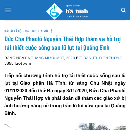
Skip
to
content
BÁC ÁI XÃ HỘI - CARITAS
,
TIN NỔI BẬT
Đức Cha Phaolô Nguyễn Thái Hợp thăm và hỗ trợ
tái thiết cuộc sống sau lũ lụt tại Quảng Bình
ĐĂNG NGÀY
6 THÁNG MƯỜI MỘT, 2020
BỞI
BAN TRUYỀN THÔNG
3855 lượt xem
Tiếp nối chương trình hỗ trợ tái thiết cuộc sống sau lũ
lụt tại Giáo phận Hà Tĩnh, từ sáng Chủ Nhật ngày
01/11/2020 đến thứ Ba ngày 3/11/2020, Đức Cha Phaolô
Nguyễn Thái Hợp và phái đoàn đã thăm các giáo xứ bị
ảnh hưởng nặng nề trong trận lũ lụt vừa qua tại Quảng
Bình.