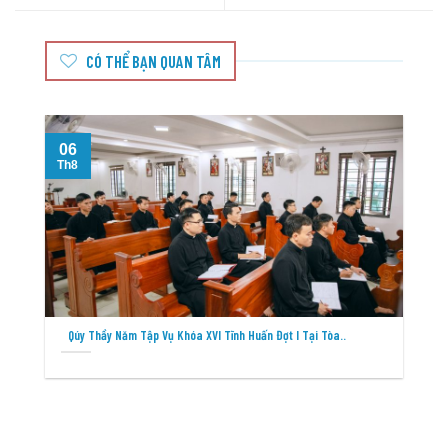
CÓ THỂ BẠN QUAN TÂM
06
Th8
T
Qúy Thầy Năm Tập Vụ Khóa XVI Tĩnh Huấn Đợt I Tại Tòa..