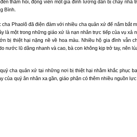
ến thăm hỏi, động viên một gia đình lương dân bị cháy nhà tr
g Bình.
 cha Phaolô đã điện đàm với nhiều cha quản xứ để nắm bắt mứ
y là một trong những giáo xứ là nạn nhân trực tiếp của vụ xả
ớn bị thiệt hại nặng nề về hoa màu. Nhiều hộ gia đình vẫn c
 do nước lũ dâng nhanh và cao, bà con không kịp trở tay, nên lú
 quý cha quản xứ tại những nơi bị thiệt hại nhằm khắc phục b
ay của quý ân nhân xa gần, giáo phận có thêm nhiều nguồn lực