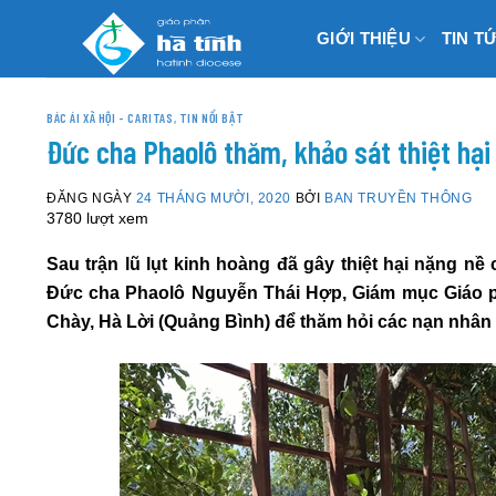
Skip
GIỚI THIỆU
TIN T
to
content
BÁC ÁI XÃ HỘI - CARITAS
,
TIN NỔI BẬT
Đức cha Phaolô thăm, khảo sát thiệt hại 
ĐĂNG NGÀY
24 THÁNG MƯỜI, 2020
BỞI
BAN TRUYỀN THÔNG
3780 lượt xem
Sau trận lũ lụt kinh hoàng đã gây thiệt hại nặng nề
Đức cha Phaolô Nguyễn Thái Hợp, Giám mục Giáo ph
Chày, Hà Lời (Quảng Bình) để thăm hỏi các nạn nhân 