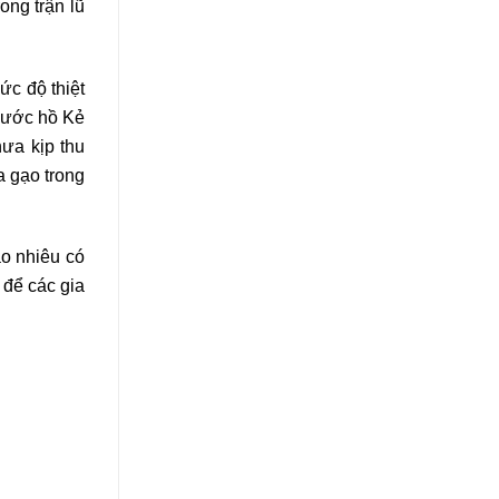
ong trận lũ
c độ thiệt
 nước hồ Kẻ
hưa kịp thu
a gạo trong
ao nhiêu có
 để các gia