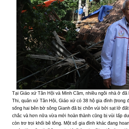
Tại Giáo xứ Tân Hội và Minh Cầm, nhiều ngôi nhà ở đã b
Thi, quản xứ Tân Hội, Giáo xứ có 38 hộ gia đình (trong
sống hai bên bờ sông Gianh đã bị chôn vùi bởi sạt lở đấ
chắc và hơn nữa vừa mới hoàn thành cũng bị vùi lấp dư
còn trơ trọi khối bê tông. Một số gia đình khác đang hoa