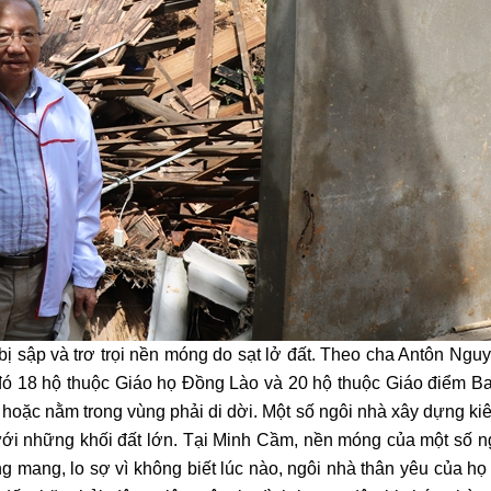
ị sập và trơ trọi nền móng do sạt lở đất. Theo cha Antôn Ng
 đó 18 hộ thuộc Giáo họ Đồng Lào và 20 hộ thuộc Giáo điểm B
t hoặc nằm trong vùng phải di dời. Một số ngôi nhà xây dựng ki
ới những khối đất lớn. Tại Minh Cầm, nền móng của một số ng
ng mang, lo sợ vì không biết lúc nào, ngôi nhà thân yêu của họ