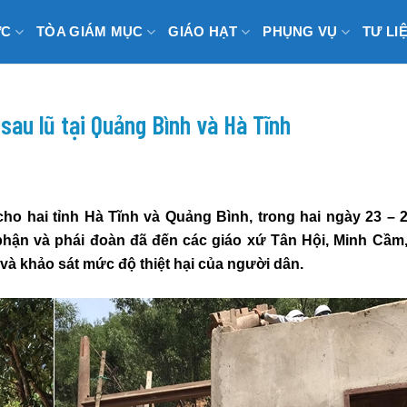
ỨC
TÒA GIÁM MỤC
GIÁO HẠT
PHỤNG VỤ
TƯ LI
sau lũ tại Quảng Bình và Hà Tĩnh
 cho hai tỉnh Hà Tĩnh và Quảng Bình, trong hai ngày 23 – 2
ận và phái đoàn đã đến các giáo xứ Tân Hội, Minh Cầm,
và khảo sát mức độ thiệt hại của người dân.