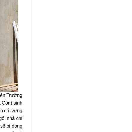
uyễn Trường
a Cồn) sinh
ên cố, vững
ôi nhà chỉ
 sẽ bị dòng