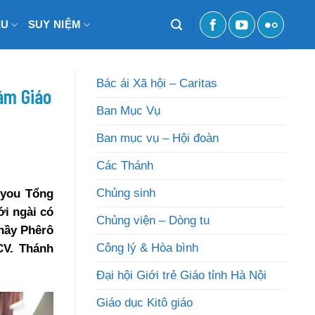
ỆU
SUY NIỆM
Bác ái Xã hội – Caritas
ăm Giáo
Ban Mục Vụ
Ban mục vụ – Hội đoàn
Các Thánh
Chủng sinh
nyou Tổng
ới ngài có
Chủng viện – Dòng tu
thầy Phêrô
Công lý & Hòa bình
CV. Thánh
Đại hội Giới trẻ Giáo tỉnh Hà Nội
Giáo dục Kitô giáo