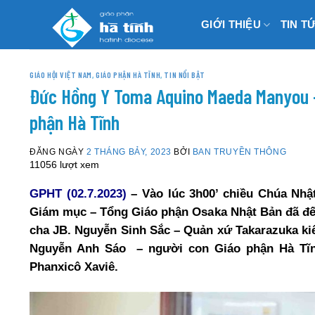
Skip
GIỚI THIỆU
TIN T
to
content
GIÁO HỘI VIỆT NAM
,
GIÁO PHẬN HÀ TĨNH
,
TIN NỔI BẬT
Đức Hồng Y Toma Aquino Maeda Manyou 
phận Hà Tĩnh
ĐĂNG NGÀY
2 THÁNG BẢY, 2023
BỞI
BAN TRUYỀN THÔNG
11056 lượt xem
GPHT (02.7.2023)
–
Vào lúc 3h00’ chiều Chúa Nh
Giám mục – Tổng Giáo phận Osaka Nhật Bản
đã đ
cha JB. Nguyễn Sinh Sắc – Quản xứ Takarazuka kiê
Nguyễn Anh Sáo – người con Giáo phận Hà Tĩnh
Phanxicô Xaviê.