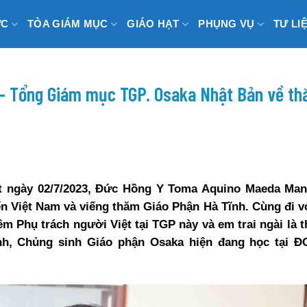
ỨC
TÒA GIÁM MỤC
GIÁO HẠT
PHỤNG VỤ
TƯ LI
– Tổng Giám mục TGP. Osaka Nhật Bản về th
ật ngày 02/7/2023, Đức Hồng Y Toma Aquino Maeda Ma
ến Việt Nam và viếng thăm Giáo Phận Hà Tĩnh
. Cùng đi v
m Phụ trách người Việt tại TGP này và em trai ngài là 
, Chủng sinh Giáo phận Osaka hiện đang học tại Đ