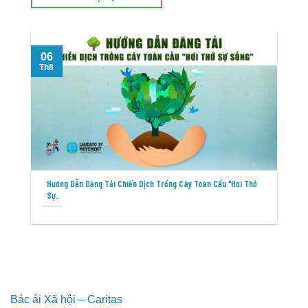
06
T
Th8
Hướng Dẫn Đăng Tải Chiến Dịch Trồng Cây Toàn Cầu “Hơi Thở
Sự..
Bác ái Xã hội – Caritas