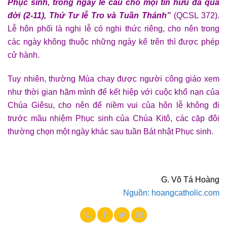
Phục sinh, trong ngày lễ cầu cho mọi tín hữu đã qua
đời (2-11), Thứ Tư lễ Tro và Tuần Thánh”
(QCSL 372).
Lễ hôn phối là nghi lễ có nghi thức riêng, cho nên trong
các ngày không thuộc những ngày kể trên thì được phép
cử hành.
Tuy nhiên, thường Mùa chay được người công giáo xem
như thời gian hãm mình để kết hiệp với cuộc khổ nạn của
Chúa Giêsu, cho nên để niềm vui của hôn lễ không đi
trước mầu nhiệm Phục sinh của Chúa Kitô, các cặp đôi
thường chọn một ngày khác sau tuần Bát nhật Phục sinh.
G. Võ Tá Hoàng
Nguồn: hoangcatholic.com