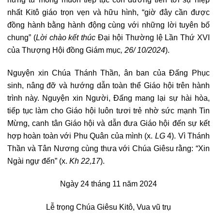
nhất Kitô giáo trọn vẹn và hữu hình, “giờ đây cần được
đồng hành bằng hành động cùng với những lời tuyên bố
chung” (
Lời chào kết thúc
Đại hội Thường lệ Lần Thứ XVI
của Thượng Hội đồng Giám mục
, 26/ 10/2024
).
Nguyện xin Chúa Thánh Thần, ân ban của Đấng Phục
sinh, nâng đỡ và hướng dẫn toàn thể Giáo hội trên hành
trình này. Nguyện xin Người, Đấng mang lại sự hài hòa,
tiếp tục làm cho Giáo hội luôn tươi trẻ nhờ sức mạnh Tin
Mừng, canh tân Giáo hội và dẫn đưa Giáo hội đến sự kết
hợp hoàn toàn với Phu Quân của mình (x.
LG
4). Vì Thánh
Thần và Tân Nương cùng thưa với Chúa Giêsu rằng: “Xin
Ngài ngự đến” (x.
Kh 22,17
).
Ngày 24 tháng 11 năm 2024
Lễ trọng Chúa Giêsu Kitô, Vua vũ trụ