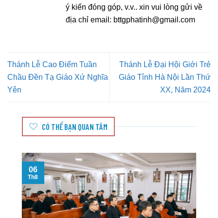
ý kiến đóng góp, v.v.. xin vui lòng gửi về
địa chỉ email:
bttgphatinh@gmail.com
Thánh Lễ Cao Điểm Tuần
Thánh Lễ Đại Hội Giới Trẻ
Chầu Đền Tạ Giáo Xứ Nghĩa
Giáo Tỉnh Hà Nội Lần Thứ
Yên
XX, Năm 2024
CÓ THỂ BẠN QUAN TÂM
06
Th8
T