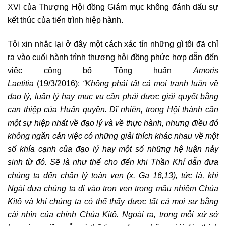
XVI của Thượng Hội đồng Giám mục không đánh dấu sự
kết thúc của tiến trình hiệp hành.
Tôi xin nhắc lại ở đây một cách xác tín những gì tôi đã chỉ
ra vào cuối hành trình thượng hội đồng phức hợp dẫn đến
việc công bố Tông huấn
Amoris
Laetitia
(19/3/2016):
“Không phải tất cả mọi tranh luận về
đạo lý, luân lý hay mục vụ cần phải được giải quyết bằng
can thiệp của Huấn quyền. Dĩ nhiên, trong Hội thánh cần
một sự hiệp nhất về đạo lý và về thực hành, nhưng điều đó
không ngăn cản việc có những giải thích khác nhau về một
số khía cạnh của đạo lý hay một số những hệ luận nảy
sinh từ đó. Sẽ là như thế cho đến khi Thần Khí dẫn đưa
chúng ta đến chân lý toàn vẹn (x. Ga 16,13), tức là, khi
Ngài đưa chúng ta đi vào trọn vẹn trong mầu nhiệm Chúa
Kitô và khi chúng ta có thể thấy được tất cả mọi sự bằng
cái nhìn của chính Chúa Kitô. Ngoài ra, trong mỗi xứ sở