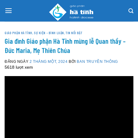
Skip
to
content
GIÁO PHẬN HÀ TĨNH
,
SỰ KIỆN – BÌNH LUẬN
,
TIN NỔI BẬT
Gia đình Giáo phận Hà Tĩnh mừng lễ Quan thầy –
Đức Maria, Mẹ Thiên Chúa
ĐĂNG NGÀY
2 THÁNG MỘT, 2024
BỞI
BAN TRUYỀN THÔNG
5618 lượt xem