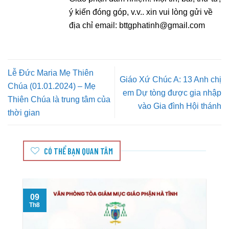
ý kiến đóng góp, v.v.. xin vui lòng gửi về
địa chỉ email:
bttgphatinh@gmail.com
Lễ Đức Maria Mẹ Thiên
Giáo Xứ Chúc A: 13 Anh chị
Chúa (01.01.2024) – Mẹ
em Dự tòng được gia nhập
Thiên Chúa là trung tâm của
vào Gia đình Hội thánh
thời gian
CÓ THỂ BẠN QUAN TÂM
09
Th8
T