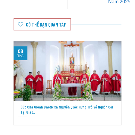
Năm 2025
CÓ THỂ BẠN QUAN TÂM
08
T
Th8
Đức Cha Gioan Baotixita Nguyễn Quốc Hưng Trở Về Nguồn Cội
Tại Giáo..