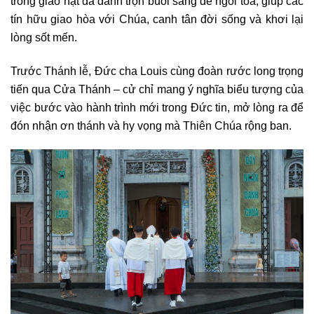
trong giáo hạt đã dành trọn buổi sáng để ngồi tòa, giúp các
tín hữu giao hòa với Chúa, canh tân đời sống và khơi lại
lòng sốt mến.
Trước Thánh lễ, Đức cha Louis cùng đoàn rước long trọng
tiến qua Cửa Thánh – cử chỉ mang ý nghĩa biểu tượng của
việc bước vào hành trình mới trong Đức tin, mở lòng ra để
đón nhận ơn thánh và hy vọng mà Thiên Chúa rộng ban.