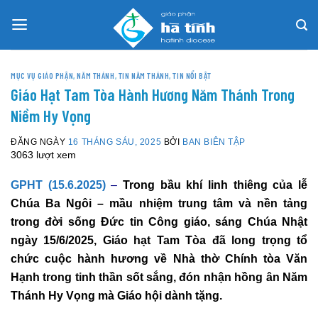
Skip
to
content
MỤC VỤ GIÁO PHẬN
,
NĂM THÁNH
,
TIN NĂM THÁNH
,
TIN NỔI BẬT
Giáo Hạt Tam Tòa Hành Hương Năm Thánh Trong
Niềm Hy Vọng
ĐĂNG NGÀY
16 THÁNG SÁU, 2025
BỞI
BAN BIÊN TẬP
3063 lượt xem
GPHT (15.6.2025)
–
Trong bầu khí linh thiêng của lễ
Chúa Ba Ngôi – mầu nhiệm trung tâm và nền tảng
trong đời sống Đức tin Công giáo, sáng Chúa Nhật
ngày 15/6/2025, Giáo hạt Tam Tòa đã long trọng tổ
chức cuộc hành hương về Nhà thờ Chính tòa Văn
Hạnh trong tinh thần sốt sắng, đón nhận hồng ân Năm
Thánh Hy Vọng mà Giáo hội dành tặng.