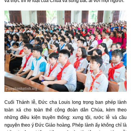
và thực thi lề luật của Chúa và sống bác ái với mọi người.
Cuối Thánh lễ, Đức cha Louis long trọng ban phép lành
toàn xá cho toàn thể cộng đoàn dân Chúa, kèm theo
những điều kiện truyền thống: xưng tội, rước lễ và cầu
nguyện theo ý Đức Giáo hoàng. Phép lành ấy không chỉ là