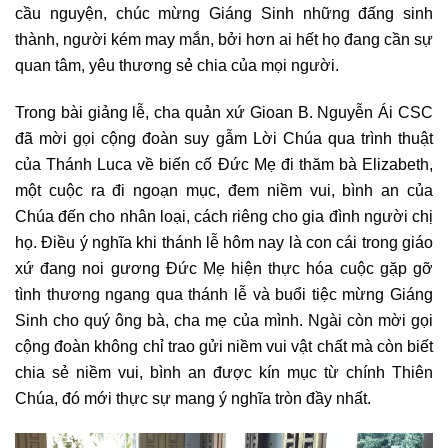
cầu nguyện, chúc mừng Giáng Sinh những đấng sinh
thành, người kém may mắn, bởi hơn ai hết họ đang cần sự
quan tâm, yêu thương sẻ chia của mọi người.
Trong bài giảng lễ, cha quản xứ Gioan B. Nguyễn Ái CSC
đã mời gọi cộng đoàn suy gẫm Lời Chúa qua trình thuật
của Thánh Luca về biến cố Đức Mẹ đi thăm bà Elizabeth,
một cuộc ra đi ngoạn mục, đem niềm vui, bình an của
Chúa đến cho nhân loại, cách riêng cho gia đình người chị
họ. Điều ý nghĩa khi thánh lễ hôm nay là con cái trong giáo
xứ đang noi gương Đức Mẹ hiện thực hóa cuộc gặp gỡ
tình thương ngang qua thánh lễ và buổi tiệc mừng Giáng
Sinh cho quý ông bà, cha mẹ của mình. Ngài còn mời gọi
cộng đoàn không chỉ trao gửi niềm vui vật chất mà còn biết
chia sẻ niềm vui, bình an được kín mục từ chính Thiên
Chúa, đó mới thực sự mang ý nghĩa tròn đầy nhất.