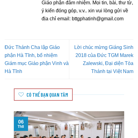
Giáo phận đảm nhiệm. Mọi tin, bài, thư từ,
ý kiến đóng góp, v.v.. xin vui lòng gửi về
địa chỉ email:
bttgphatinh@gmail.com
Đức Thánh Cha lập Giáo
Lời chúc mừng Giáng Sinh
phận Hà Tĩnh, bổ nhiệm
2018 của Đức TGM Marek
Giám mục Giáo phận Vinh và
Zalewski, Đại diện Tòa
Hà Tĩnh
Thánh tại Việt Nam
CÓ THỂ BẠN QUAN TÂM
06
Th8
T