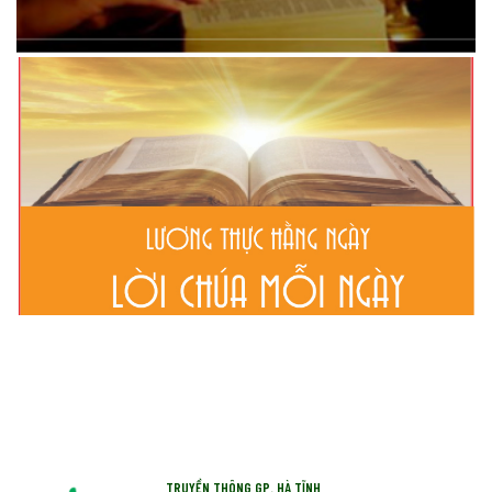
TRUYỀN THÔNG GP. HÀ TĨNH