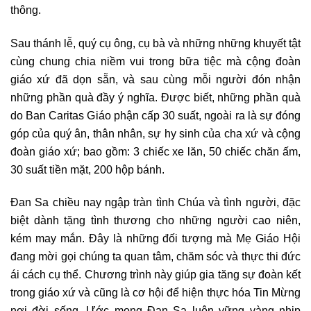
thông.
Sau thánh lễ, quý cụ ông, cụ bà và những những khuyết tật
cùng chung chia niềm vui trong bữa tiệc mà cộng đoàn
giáo xứ đã dọn sẵn, và sau cùng mỗi người đón nhận
những phần quà đầy ý nghĩa. Được biết, những phần quà
do Ban Caritas Giáo phận cấp 30 suất, ngoài ra là sự đóng
góp của quý ân, thân nhân, sự hy sinh của cha xứ và cộng
đoàn giáo xứ; bao gồm: 3 chiếc xe lăn, 50 chiếc chăn ấm,
30 suất tiền mặt, 200 hộp bánh.
Đan Sa chiều nay ngập tràn tình Chúa và tình người, đặc
biệt dành tặng tình thương cho những người cao niên,
kém may mắn. Đây là những đối tượng mà Mẹ Giáo Hội
đang mời gọi chúng ta quan tâm, chăm sóc và thực thi đức
ái cách cụ thể. Chương trình này giúp gia tăng sự đoàn kết
trong giáo xứ và cũng là cơ hội để hiện thực hóa Tin Mừng
nơi đời sống. Ước mong Đan Sa luôn vững vàng nhịp