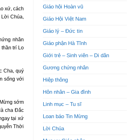
Giáo hội Hoàn vũ
áo xứ, cách
 Lời Chúa,
Giáo Hội Việt Nam
Giáo lý – Đức tin
chứng nhân
Giáo phận Hà Tĩnh
thần trí Lo
Giới trẻ – Sinh viên – Di dân
Gương chứng nhân
c Cha, quý
ôn sống với
Hiệp thông
Hôn nhân – Gia đình
n Mừng sớm
Linh mục – Tu sĩ
là cha Đắc
Loan báo Tin Mừng
ngay tại xứ
guyễn Thời
Lời Chúa