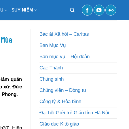
ỆU
SUY NIỆM
Bác ái Xã hội – Caritas
I Mùa
Ban Mục Vụ
Ban mục vụ – Hội đoàn
Các Thánh
Chủng sinh
Giám quản
áo xứ. Đức
Chủng viện – Dòng tu
n Phong.
Công lý & Hòa bình
Đại hội Giới trẻ Giáo tỉnh Hà Nội
Giáo dục Kitô giáo
h30’. Hiệp