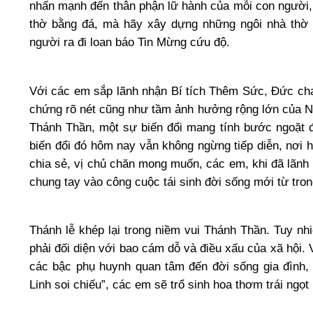
nhấn mạnh đến thân phận lữ hành của mỗi con người, 
thờ bằng đá, mà hãy xây dựng những ngôi nhà thờ đ
người ra đi loan báo Tin Mừng cứu độ.
Với các em sắp lãnh nhận Bí tích Thêm Sức, Đức ch
chứng rõ nét cũng như tầm ảnh hưởng rộng lớn của Ng
Thánh Thần, một sự biến đổi mang tính bước ngoặt 
biến đổi đó hôm nay vẫn không ngừng tiếp diễn, nơi 
chia sẻ, vị chủ chăn mong muốn, các em, khi đã lãnh
chung tay vào công cuộc tái sinh đời sống mới từ tro
Thánh lễ khép lại trong niềm vui Thánh Thần. Tuy nhi
phải đối diện với bao cám dỗ và điều xấu của xã hội.
các bậc phụ huynh quan tâm đến đời sống gia đình, 
Linh soi chiếu”, các em sẽ trổ sinh hoa thơm trái ngọt 