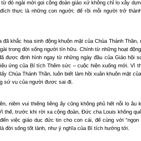
từ đó ngài mời gọi cộng đoàn giáo xứ không chỉ lo xây dựn
ích thực là những con người; để rồi mỗi người trở thàn
a đã khắc hoạ sinh động khuôn mặt của Chúa Thánh Thần,
ài trong đời sống người tín hữu. Chính từ những hoạt độn
đã được định hình ngay từ những ngày đầu của Giáo hội s
hiệu ứng của Bí tích Thêm sức – cuộc hiện xuống mới. Vì th
 lấy Chúa Thánh Thần, luôn biết làm hồi xuân khuôn mặt của
ng sứ vụ của người được sai đi.
ên, niềm vui thiêng liêng ấy cũng không phủ hết nỗi lo âu 
 Vì thế, trước khi rời xa cộng đoàn, Đức cha Louis không qu
đến việc giáo dục đức tin cho con cái, để cùng với “ngọn
là đời sống tốt lành, như ý nghĩa của Bí tích hướng tới.