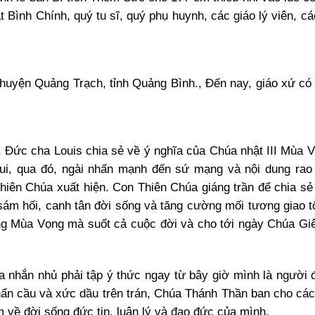
t Bình Chính, quý tu sĩ, quý phụ huynh, các giáo lý viên, c
huyện Quảng Trạch, tỉnh Quảng Bình., Đến nay, giáo xứ có
a, Đức cha Louis chia sẻ về ý nghĩa của Chúa nhật III Mùa 
ui, qua đó, ngài nhấn mạnh đến sứ mạng và nội dung rao
hiên Chúa xuất hiện. Con Thiên Chúa giáng trần để chia sẻ
sám hối, canh tân đời sống và tăng cường mối tương giao tố
ng Mùa Vọng mà suốt cả cuộc đời và cho tới ngày Chúa Giê
 nhắn nhủ phải tập ý thức ngay từ bây giờ mình là người
khẩn cầu và xức dầu trên trán, Chúa Thánh Thần ban cho các
 về đời sống đức tin, luân lý và đạo đức của mình.