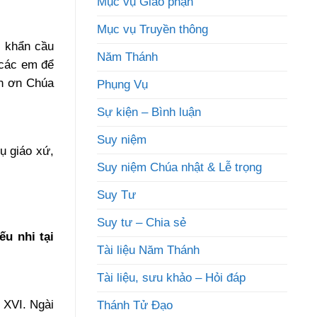
Mục vụ Giáo phận
Mục vụ Truyền thông
, khẩn cầu
Năm Thánh
 các em để
ín ơn Chúa
Phụng Vụ
Sự kiện – Bình luận
Suy niệm
ụ giáo xứ,
Suy niệm Chúa nhật & Lễ trọng
Suy Tư
Suy tư – Chia sẻ
u nhi tại
Tài liệu Năm Thánh
Tài liệu, sưu khảo – Hỏi đáp
 XVI. Ngài
Thánh Tử Đạo