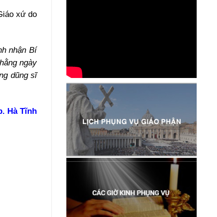
Giáo xứ do
nh nhận Bí
 hằng ngày
ng dũng sĩ
. Hà Tĩnh