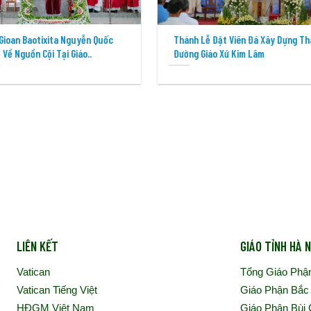
Gioan Baotixita Nguyễn Quốc
Thánh Lễ Đặt Viên Đá Xây Dựng T
 Về Nguồn Cội Tại Giáo..
Đường Giáo Xứ Kim Lâm
LIÊN KẾT
GIÁO TỈNH HÀ N
Vatican
Tổng Giáo Phậ
Vatican Tiếng Việt
Giáo Phận Bắc
HĐGM Việt Nam
Giáo Phận Bùi