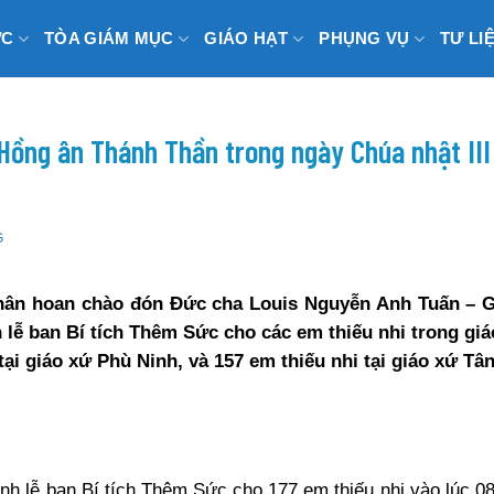
ỨC
TÒA GIÁM MỤC
GIÁO HẠT
PHỤNG VỤ
TƯ LI
 Hồng ân Thánh Thần trong ngày Chúa nhật II
G
 hân hoan chào đón Đức cha Louis Nguyễn Anh Tuấn – 
lễ ban Bí tích Thêm Sức cho các em thiếu nhi trong gi
ại giáo xứ Phù Ninh, và 157 em thiếu nhi tại giáo xứ Tâ
nh lễ ban Bí tích Thêm Sức cho 177 em thiếu nhi vào lúc 08