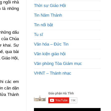
g ngôi nhà
Thời sự Giáo Hội
h là những
Tin Năm Thánh
Tin nổi bật
 những dấu
Tu sĩ
g của Chúa
Văn hóa – Đức Tin
ơ khai. Sự
ế, qua bài
Văn kiện giáo hội
 Giáo Hội,
Văn phòng Tòa Giám mục
VHNT – Thánh nhạc
khi các em
ên căn dặn
 lửa Thánh