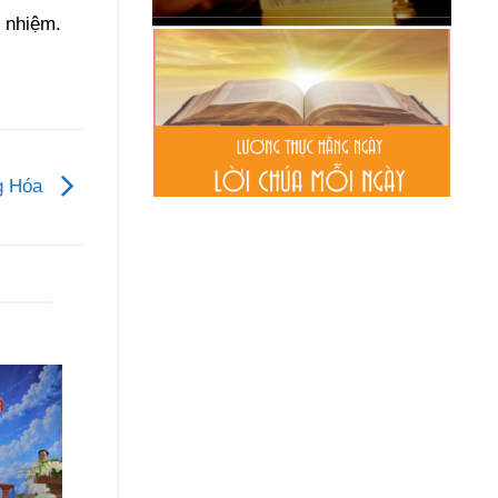
 nhiệm.
ng Hóa
08
06
Th8
Th8