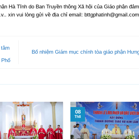
phận Hà Tĩnh do Ban Truyền thông Xã hội của Giáo phận đảm
.v.. xin vui lòng gửi về địa chỉ email:
bttgphatinh@gmail.com
 tâm
Bổ nhiệm Giám mục chính tòa giáo phận Hư
n Phố
08
Th8