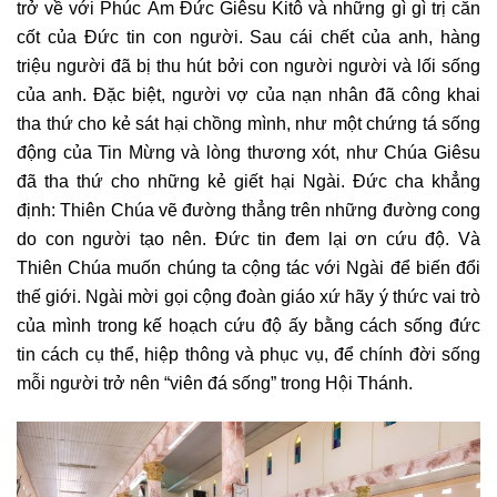
trở về với Phúc Âm Đức Giêsu Kitô và những gì gì trị căn
cốt của Đức tin con người. Sau cái chết của anh, hàng
triệu người đã bị thu hút bởi con người người và lối sống
của anh. Đặc biệt, người vợ của nạn nhân đã công khai
tha thứ cho kẻ sát hại chồng mình, như một chứng tá sống
động của Tin Mừng và lòng thương xót, như Chúa Giêsu
đã tha thứ cho những kẻ giết hại Ngài. Đức cha khẳng
định: Thiên Chúa vẽ đường thẳng trên những đường cong
do con người tạo nên. Đức tin đem lại ơn cứu độ. Và
Thiên Chúa muốn chúng ta cộng tác với Ngài để biến đổi
thế giới. Ngài mời gọi cộng đoàn giáo xứ hãy ý thức vai trò
của mình trong kế hoạch cứu độ ấy bằng cách sống đức
tin cách cụ thể, hiệp thông và phục vụ, để chính đời sống
mỗi người trở nên “viên đá sống” trong Hội Thánh.