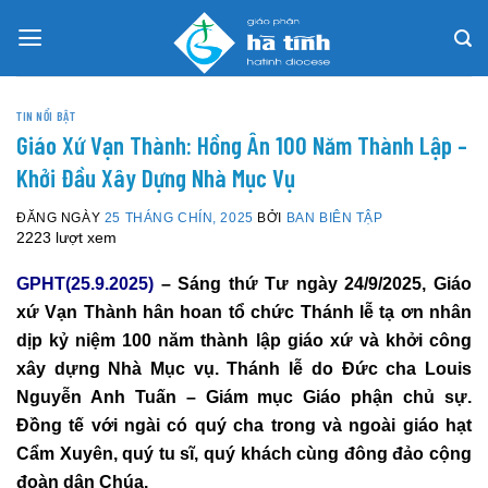
Skip
to
content
TIN NỔI BẬT
Giáo Xứ Vạn Thành: Hồng Ân 100 Năm Thành Lập –
Khởi Đầu Xây Dựng Nhà Mục Vụ
ĐĂNG NGÀY
25 THÁNG CHÍN, 2025
BỞI
BAN BIÊN TẬP
2223 lượt xem
GPHT(25.9.2025)
– Sáng thứ Tư ngày 24/9/2025, Giáo
xứ Vạn Thành hân hoan tổ chức Thánh lễ tạ ơn nhân
dịp kỷ niệm 100 năm thành lập giáo xứ và khởi công
xây dựng Nhà Mục vụ. Thánh lễ do Đức cha Louis
Nguyễn Anh Tuấn – Giám mục Giáo phận chủ sự.
Đồng tế với ngài có quý cha trong và ngoài giáo hạt
Cẩm Xuyên, quý tu sĩ, quý khách cùng đông đảo cộng
đoàn dân Chúa.