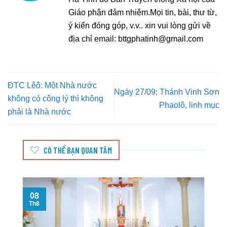
Giáo phận đảm nhiệm.Mọi tin, bài, thư từ,
ý kiến đóng góp, v.v.. xin vui lòng gửi về
địa chỉ email:
bttgphatinh@gmail.com
ĐTC Lêô: Một Nhà nước
Ngày 27/09: Thánh Vinh Sơn
không có công lý thì không
Phaolô, linh mục
phải là Nhà nước
CÓ THỂ BẠN QUAN TÂM
08
T
Th8