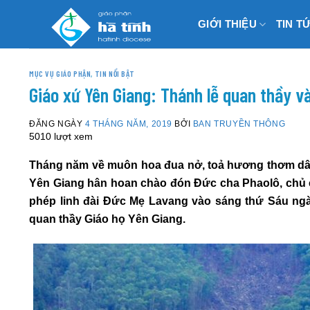
Skip
GIỚI THIỆU
TIN T
to
content
MỤC VỤ GIÁO PHẬN
,
TIN NỔI BẬT
Giáo xứ Yên Giang: Thánh lễ quan thầy v
ĐĂNG NGÀY
4 THÁNG NĂM, 2019
BỞI
BAN TRUYỀN THÔNG
5010 lượt xem
Tháng năm về muôn hoa đua nở, toả hương thơm dâ
Yên Giang hân hoan chào đón Đức cha Phaolô
,
chủ 
phép linh đài Đức Mẹ Lavang
vào sáng thứ Sáu ngà
quan thầy
G
iáo họ Yên Giang.