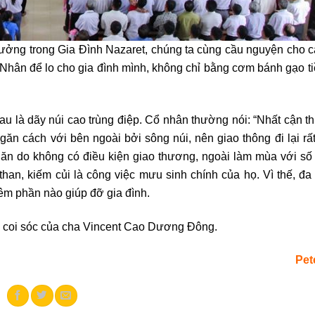
ưởng trong Gia Đình Nazaret, chúng ta cùng cầu nguyện cho c
Nhân để lo cho gia đình mình, không chỉ bằng cơm bánh gạo t
 là dãy núi cao trùng điệp. Cổ nhân thường nói: “Nhất cận th
găn cách với bên ngoài bởi sông núi, nên giao thông đi lại rấ
 do không có điều kiện giao thương, ngoài làm mùa với số đấ
than, kiếm củi là công việc mưu sinh chính của họ. Vì thế, đ
hêm phần nào giúp đỡ gia đình.
à coi sóc của cha Vincent Cao Dương Đông.
Pet