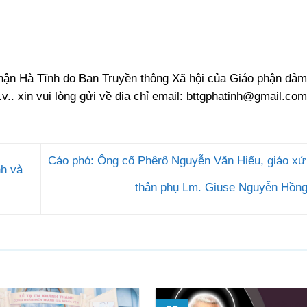
phận Hà Tĩnh do Ban Truyền thông Xã hội của Giáo phận đảm
.v.. xin vui lòng gửi về địa chỉ email:
bttgphatinh@gmail.com
Cáo phó: Ông cố Phêrô Nguyễn Văn Hiếu, giáo xứ
h và
thân phụ Lm. Giuse Nguyễn Hồn