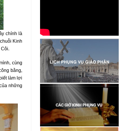
ây chính là
 chuỗi Kinh
 Côi.
 mình, cùng
công bằng,
iết làm lợi
u của những