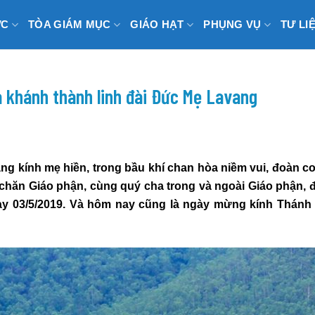
ỨC
TÒA GIÁM MỤC
GIÁO HẠT
PHỤNG VỤ
TƯ LI
à khánh thành linh đài Đức Mẹ Lavang
ng kính mẹ hiền,
trong bầu khí chan hòa niềm vui,
đoàn co
chăn Giáo phận
,
cùng quý cha trong và ngoài Giáo phận
,
đ
y 03/5/2019
.
Và hôm nay cũng là ngày mừng kính Thánh