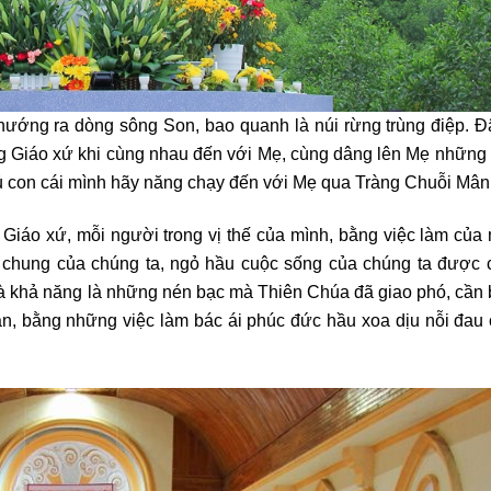
hướng ra dòng sông Son, bao quanh là núi rừng trùng điệp. Đ
trong Giáo xứ khi cùng nhau đến với Mẹ, cùng dâng lên Mẹ những
 con cái mình hãy năng chạy đến với Mẹ qua Tràng Chuỗi Mân
 Giáo xứ, mỗi người trong vị thế của mình, bằng việc làm của
hà chung của chúng ta, ngỏ hầu cuộc sống của chúng ta được 
à khả năng là những nén bạc mà Thiên Chúa đã giao phó, cần b
hân, bằng những việc làm bác ái phúc đức hầu xoa dịu nỗi đa