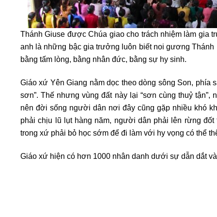
Thánh Giuse được Chúa giao cho trách nhiệm làm gia tr
anh là những bậc gia trưởng luôn biết noi gương Thánh 
bằng tấm lòng, bằng nhân đức, bằng sự hy sinh.
Giáo xứ Yên Giang nằm dọc theo dòng sông Son, phía sau
sơn”. Thế nhưng vùng đất này lại “sơn cùng thuỷ tận”, n
nên đời sống người dân nơi đây cũng gặp nhiều khó khăn
phải chịu lũ lụt hàng năm, người dân phải lên rừng đốt 
trong xứ phải bỏ học sớm để đi làm với hy vọng có thể t
Giáo xứ hiện có hơn 1000 nhân danh dưới sự dẫn dắt v