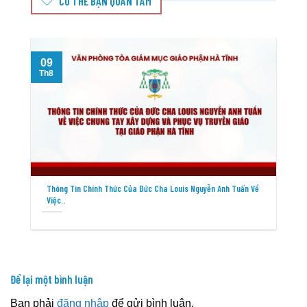
CÓ THỂ BẠN QUAN TÂM
09
Th8
T
Thông Tin Chính Thức Của Đức Cha Louis Nguyễn Anh Tuấn Về
Việc..
Để lại một bình luận
Bạn phải
đăng nhập
để gửi bình luận.