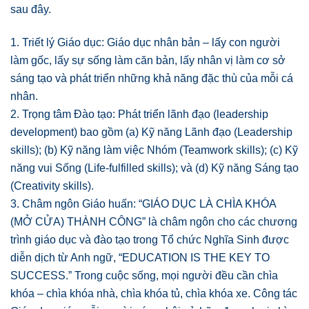
sau đây.
1. Triết lý Giáo dục: Giáo dục nhân bản – lấy con người
làm gốc, lấy sự sống làm căn bản, lấy nhân vị làm cơ sở
sáng tạo và phát triển những khả năng đặc thù của mỗi cá
nhân.
2. Trọng tâm Đào tạo: Phát triển lãnh đạo (leadership
development) bao gồm (a) Kỹ năng Lãnh đạo (Leadership
skills); (b) Kỹ năng làm việc Nhóm (Teamwork skills); (c) Kỹ
năng vui Sống (Life-fulfilled skills); và (d) Kỹ năng Sáng tạo
(Creativity skills).
3. Châm ngôn Giáo huấn: “GIÁO DỤC LÀ CHÌA KHÓA
(MỞ CỬA) THÀNH CÔNG” là châm ngôn cho các chương
trình giáo dục và đào tạo trong Tổ chức Nghĩa Sinh được
diễn dịch từ Anh ngữ, “EDUCATION IS THE KEY TO
SUCCESS.” Trong cuộc sống, mọi người đều cần chìa
khóa – chìa khóa nhà, chìa khóa tủ, chìa khóa xe. Công tác