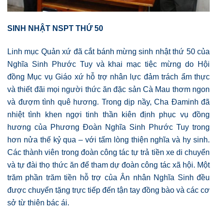
SINH NHẬT NSPT THỨ 50
Linh mục Quản xứ đã cắt bánh mừng sinh nhật thứ 50 của
Nghĩa Sinh Phước Tuy và khai mạc tiệc mừng do Hội
đồng Mục vụ Giáo xứ hỗ trợ nhân lực đảm trách ẩm thực
và thiết đãi mọi người thức ăn đặc sản Cà Mau thơm ngon
và đượm tình quê hương. Trong dịp nầy, Cha Đaminh đã
nhiệt tình khen ngợi tinh thần kiên định phục vụ đồng
hương của Phương Đoàn Nghĩa Sinh Phước Tuy trong
hơn nửa thế kỷ qua – với tấm lòng thiện nghĩa và hy sinh.
Các thành viên trong đoàn công tác tự trả tiền xe di chuyển
và tự đài thọ thức ăn để tham dự đoàn công tác xã hội. Một
trăm phần trăm tiền hỗ trợ của Ân nhân Nghĩa Sinh đều
được chuyển tặng trực tiếp đến tận tay đồng bào và các cơ
sở từ thiên bác ái.