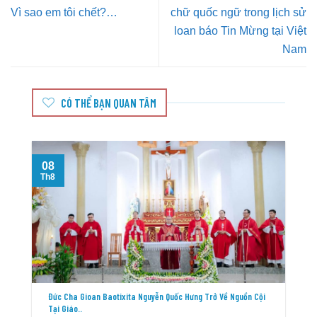
Vì sao em tôi chết?…
chữ quốc ngữ trong lịch sử
loan báo Tin Mừng tại Việt
Nam
CÓ THỂ BẠN QUAN TÂM
08
T
Th8
Đức Cha Gioan Baotixita Nguyễn Quốc Hưng Trở Về Nguồn Cội
Tại Giáo..