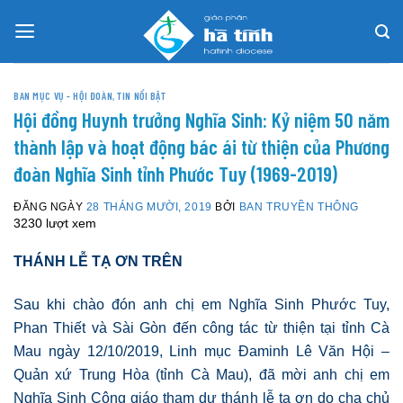
Skip
to
content
BAN MỤC VỤ - HỘI ĐOÀN
,
TIN NỔI BẬT
Hội đồng Huynh trưởng Nghĩa Sinh: Kỷ niệm 50 năm
thành lập và hoạt động bác ái từ thiện của Phương
đoàn Nghĩa Sinh tỉnh Phước Tuy (1969-2019)
ĐĂNG NGÀY
28 THÁNG MƯỜI, 2019
BỞI
BAN TRUYỀN THÔNG
3230 lượt xem
THÁNH LỄ TẠ ƠN TRÊN
Sau khi chào đón anh chị em Nghĩa Sinh Phước Tuy,
Phan Thiết và Sài Gòn đến công tác từ thiện tại tỉnh Cà
Mau ngày 12/10/2019, Linh mục Đaminh Lê Văn Hội –
Quản xứ Trung Hòa (tỉnh Cà Mau), đã mời anh chị em
Nghĩa Sinh Công giáo tham dự thánh lễ tạ ơn do cha chủ