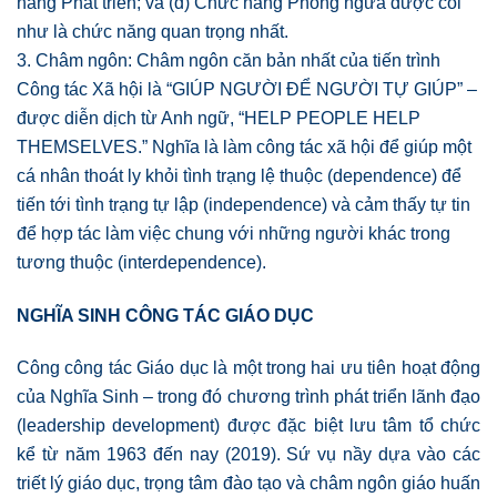
năng Phát triển; và (d) Chức năng Phòng ngừa được coi
như là chức năng quan trọng nhất.
3. Châm ngôn: Châm ngôn căn bản nhất của tiến trình
Công tác Xã hội là “GIÚP NGƯỜI ĐỂ NGƯỜI TỰ GIÚP” –
được diễn dịch từ Anh ngữ, “HELP PEOPLE HELP
THEMSELVES.” Nghĩa là làm công tác xã hội để giúp một
cá nhân thoát ly khỏi tình trạng lệ thuộc (dependence) để
tiến tới tình trạng tự lập (independence) và cảm thấy tự tin
để hợp tác làm việc chung với những người khác trong
tương thuộc (interdependence).
NGHĨA SINH CÔNG TÁC GIÁO DỤC
Công công tác Giáo dục là một trong hai ưu tiên hoạt động
của Nghĩa Sinh – trong đó chương trình phát triển lãnh đạo
(leadership development) được đặc biệt lưu tâm tổ chức
kể từ năm 1963 đến nay (2019). Sứ vụ nầy dựa vào các
triết lý giáo dục, trọng tâm đào tạo và châm ngôn giáo huấn