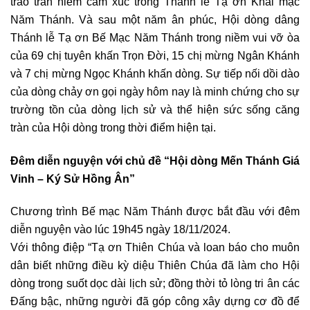
trào tràn niềm cảm xúc trong Thánh lễ Tạ ơn Khai mạc
Năm Thánh. Và sau một năm ân phúc, Hội dòng dâng
Thánh lễ Tạ ơn Bế Mạc Năm Thánh trong niềm vui vỡ òa
của 69 chị tuyên khấn Trọn Đời, 15 chị mừng Ngân Khánh
và 7 chị mừng Ngọc Khánh khấn dòng. Sự tiếp nối dồi dào
của dòng chảy ơn gọi ngày hôm nay là minh chứng cho sự
trường tồn của dòng lịch sử và thể hiện sức sống căng
tràn của Hội dòng trong thời điểm hiện tại.
Đêm diễn nguyện với chủ đề “Hội dòng Mến Thánh Giá
Vinh – Ký Sử Hồng Ân”
Chương trình Bế mạc Năm Thánh được bắt đầu với đêm
diễn nguyện vào lúc 19h45 ngày 18/11/2024.
Với thông điệp “Tạ ơn Thiên Chúa và loan báo cho muôn
dân biết những điều kỳ diệu Thiên Chúa đã làm cho Hội
dòng trong suốt dọc dài lịch sử; đồng thời tỏ lòng tri ân các
Đấng bậc, những người đã góp công xây dựng cơ đồ để