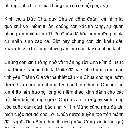
những anh chị em mà chúng con có cơ hội phục vụ.
Kính thưa Đức Cha, quý Cha và cộng đoàn, khi nhìn lại
quá khứ với niềm tri ân, chúng con xác tín rằng, sự quan
phòng kín nhiệm của Thiên Chúa đã hóa nên những nghĩa
cử nhân sinh cao cả. Giờ này chúng con xin khấu đầu
khắc ghi vào bia lòng những ân tình cao dày đã nhận lãnh.
Chúng con xin tưởng nhớ và tri ân người Cha kính ái, Đức
cha Pierre Lambert de la Motte đã hạ sinh chúng con trong
tình yêu Thánh Giá và tha thiết cầu xin Chúa cho ngài sớm
được Giáo hội tôn phong lên bậc hiển thánh. Chúng con
xin thắp nén hương lòng tỏ niềm thảo kính dành cho các
bậc tiền bối, những người Chị đã can trường hy sinh trong
các cuộc cấm cách bách hại vì Tin Mừng cũng như đã tận
hiến cuộc đời để cho Lời Chúa được truyền rao trên mảnh
đất Nghệ-Tĩnh-Bình thân thương này. Cùng xin tri ân quý