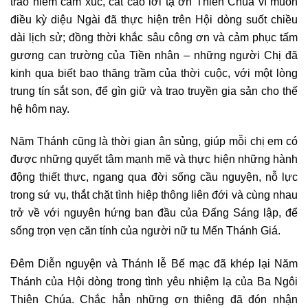
trào niềm cảm xúc, cất cao lời tạ ơn Thiên Chúa vì muôn
điều kỳ diệu Ngài đã thực hiện trên Hội dòng suốt chiều
dài lịch sử; đồng thời khắc sâu công ơn và cảm phục tấm
gương can trường của Tiền nhân – những người Chị đã
kinh qua biết bao thăng trầm của thời cuộc, với một lòng
trung tín sắt son, để gìn giữ và trao truyền gia sản cho thế
hệ hôm nay.
Năm Thánh cũng là thời gian ân sủng, giúp mỗi chị em có
được những quyết tâm mạnh mẽ và thực hiện những hành
động thiết thực, ngang qua đời sống cầu nguyện, nỗ lực
trong sứ vụ, thắt chặt tình hiệp thông liên đới và cùng nhau
trở về với nguyên hứng ban đầu của Đấng Sáng lập, để
sống trọn vẹn căn tính của người nữ tu Mến Thánh Giá.
Đêm Diễn nguyện và Thánh lễ Bế mạc đã khép lại Năm
Thánh của Hội dòng trong tình yêu nhiệm lạ của Ba Ngôi
Thiên Chúa. Chắc hẳn những ơn thiêng đã đón nhận