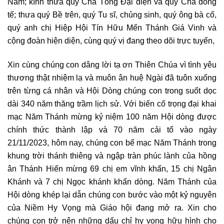
Nam; kính thưa quý Cha Tổng Đại diện và quý Cha đồng
tế; thưa quý Bề trên, quý Tu sĩ, chủng sinh, quý ông bà cố,
quý anh chị Hiệp Hội Tín Hữu Mến Thánh Giá Vinh và
cộng đoàn hiện diện, cùng quý vị đang theo dõi trực tuyến,
Xin cùng chúng con dâng lời tạ ơn Thiên Chúa vì tình yêu
thương thật nhiệm lạ và muôn ân huệ Ngài đã tuôn xuống
trên từng cá nhân và Hội Dòng chúng con trong suốt dọc
dài 340 năm thăng trầm lịch sử. Với biến cố trọng đại khai
mạc Năm Thánh mừng kỷ niệm 100 năm Hội dòng được
chính thức thành lập và 70 năm cải tổ vào ngày
21/11/2023, hôm nay, chúng con bế mạc Năm Thánh trong
khung trời thánh thiêng và ngập tràn phúc lành của hồng
ân Thánh Hiến mừng 69 chị em vĩnh khấn, 15 chị Ngân
Khánh và 7 chị Ngọc khánh khấn dòng. Năm Thánh của
Hội dòng khép lại dẫn chúng con bước vào một kỷ nguyên
của Niềm Hy Vọng mà Giáo hội đang mở ra. Xin cho
chúng con trở nên những dấu chỉ hy vọng hữu hình cho