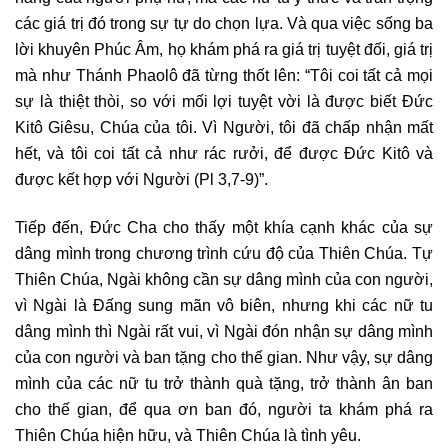
các giá trị đó trong sự tự do chọn lựa. Và qua việc sống ba
lời khuyên Phúc Âm, họ khám phá ra giá trị tuyệt đối, giá trị
mà như Thánh Phaolô đã từng thốt lên: “Tôi coi tất cả mọi
sự là thiệt thòi, so với mối lợi tuyệt vời là được biết Đức
Kitô Giêsu, Chúa của tôi. Vì Người, tôi đã chấp nhận mất
hết, và tôi coi tất cả như rác rưởi, để được Đức Kitô và
được kết hợp với Người (Pl 3,7-9)”.
Tiếp đến, Đức Cha cho thấy một khía cạnh khác của sự
dâng mình trong chương trình cứu độ của Thiên Chúa. Tự
Thiên Chúa, Ngài không cần sự dâng mình của con người,
vì Ngài là Đấng sung mãn vô biên, nhưng khi các nữ tu
dâng mình thì Ngài rất vui, vì Ngài đón nhận sự dâng mình
của con người và ban tặng cho thế gian. Như vậy, sự dâng
mình của các nữ tu trở thành quà tặng, trở thành ân ban
cho thế gian, để qua ơn ban đó, người ta khám phá ra
Thiên Chúa hiện hữu, và Thiên Chúa là tình yêu.