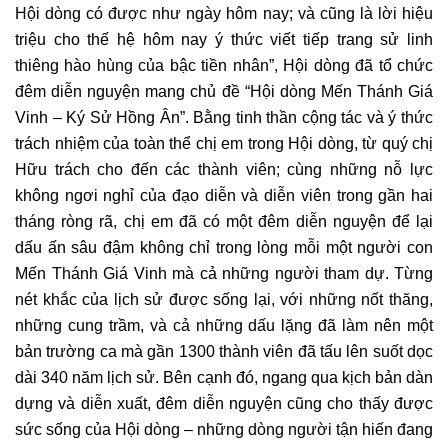
Hội dòng có được như ngày hôm nay; và cũng là lời hiệu
triệu cho thế hệ hôm nay ý thức viết tiếp trang sử linh
thiêng hào hùng của bậc tiền nhân”, Hội dòng đã tổ chức
đêm diễn nguyện mang chủ đề “Hội dòng Mến Thánh Giá
Vinh – Ký Sử Hồng Ân”. Bằng tinh thần cộng tác và ý thức
trách nhiệm của toàn thể chị em trong Hội dòng, từ quý chị
Hữu trách cho đến các thành viên; cùng những nỗ lực
không ngơi nghỉ của đạo diễn và diễn viên trong gần hai
tháng ròng rã, chị em đã có một đêm diễn nguyện để lại
dấu ấn sâu đậm không chỉ trong lòng mỗi một người con
Mến Thánh Giá Vinh mà cả những người tham dự. Từng
nét khắc của lịch sử được sống lại, với những nốt thăng,
những cung trầm, và cả những dấu lặng đã làm nên một
bản trường ca mà gần 1300 thành viên đã tấu lên suốt dọc
dài 340 năm lịch sử. Bên cạnh đó, ngang qua kịch bản dàn
dựng và diễn xuất, đêm diễn nguyện cũng cho thấy được
sức sống của Hội dòng – những dòng người tận hiến đang