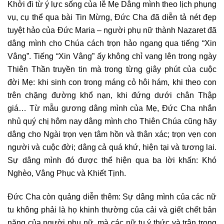
Khởi đi từ ý lực sống của lễ Mẹ Dâng mình theo lịch phụng
vụ, cụ thể qua bài Tin Mừng, Đức Cha đã diễn tả nét đẹp
tuyệt hảo của Đức Maria – người phụ nữ thành Nazaret đã
dâng mình cho Chúa cách trọn hảo ngang qua tiếng “Xin
Vâng”. Tiếng “Xin Vâng” ấy không chỉ vang lên trong ngày
Thiên Thần truyền tin mà trong từng giây phút của cuộc
đời Mẹ: khi sinh con trong máng cỏ hôi hám, khi theo con
trên chặng đường khổ nạn, khi đứng dưới chân Thập
giá… Từ mẫu gương dâng mình của Mẹ, Đức Cha nhắn
nhủ quý chị hôm nay dâng mình cho Thiên Chúa cũng hãy
dâng cho Ngài trọn vẹn tâm hồn và thân xác; trọn vẹn con
người và cuộc đời; dâng cả quá khứ, hiện tại và tương lai.
Sự dâng mình đó được thể hiện qua ba lời khấn: Khó
Nghèo, Vâng Phục và Khiết Tịnh.
Đức Cha còn quảng diễn thêm: Sự dâng mình của các nữ
tu không phải là họ khinh thường của cải và giết chết bản
năng của người phụ nữ, mà các nữ tu ý thức và trân trọng