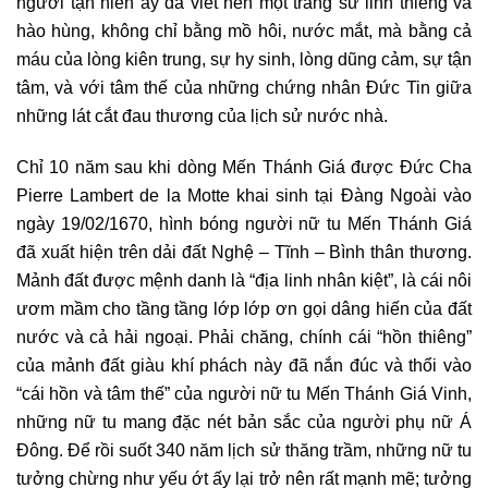
người tận hiến ấy đã viết nên một trang sử linh thiêng và
hào hùng, không chỉ bằng mồ hôi, nước mắt, mà bằng cả
máu của lòng kiên trung, sự hy sinh, lòng dũng cảm, sự tận
tâm, và với tâm thế của những chứng nhân Đức Tin giữa
những lát cắt đau thương của lịch sử nước nhà.
Chỉ 10 năm sau khi dòng Mến Thánh Giá được Đức Cha
Pierre Lambert de la Motte khai sinh tại Đàng Ngoài vào
ngày 19/02/1670, hình bóng người nữ tu Mến Thánh Giá
đã xuất hiện trên dải đất Nghệ – Tĩnh – Bình thân thương.
Mảnh đất được mệnh danh là “địa linh nhân kiệt”, là cái nôi
ươm mầm cho tầng tầng lớp lớp ơn gọi dâng hiến của đất
nước và cả hải ngoại. Phải chăng, chính cái “hồn thiêng”
của mảnh đất giàu khí phách này đã nắn đúc và thổi vào
“cái hồn và tâm thế” của người nữ tu Mến Thánh Giá Vinh,
những nữ tu mang đặc nét bản sắc của người phụ nữ Á
Đông. Để rồi suốt 340 năm lịch sử thăng trầm, những nữ tu
tưởng chừng như yếu ớt ấy lại trở nên rất mạnh mẽ; tưởng