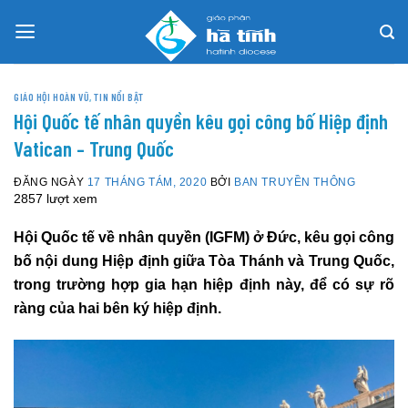
Skip
to
content
GIÁO HỘI HOÀN VŨ
,
TIN NỔI BẬT
Hội Quốc tế nhân quyền kêu gọi công bố Hiệp định
Vatican – Trung Quốc
ĐĂNG NGÀY
17 THÁNG TÁM, 2020
BỞI
BAN TRUYỀN THÔNG
2857 lượt xem
Hội Quốc tế về nhân quyền (IGFM) ở Đức, kêu gọi công
bố nội dung Hiệp định giữa Tòa Thánh và Trung Quốc,
trong trường hợp gia hạn hiệp định này, để có sự rõ
ràng của hai bên ký hiệp định.