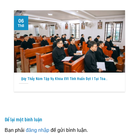
06
Th8
T
Qúy Thầy Năm Tập Vụ Khóa XVI Tĩnh Huấn Đợt I Tại Tòa..
Để lại một bình luận
Bạn phải
đăng nhập
để gửi bình luận.