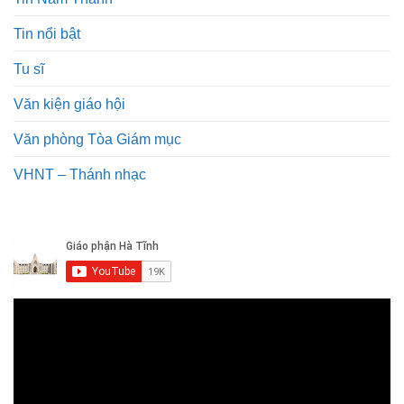
Tin nổi bật
Tu sĩ
Văn kiện giáo hội
Văn phòng Tòa Giám mục
VHNT – Thánh nhạc