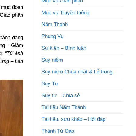
Mục vụ Giáo phận
h mục đoàn
Mục vụ Truyền thông
 Giáo phận
Năm Thánh
Phụng Vụ
Thánh đang
ùng – Giám
Sự kiện – Bình luận
g:
“Từ ánh
Suy niệm
Mừng – Lan
Suy niệm Chúa nhật & Lễ trọng
Suy Tư
Suy tư – Chia sẻ
Tài liệu Năm Thánh
Tài liệu, sưu khảo – Hỏi đáp
Thánh Tử Đạo