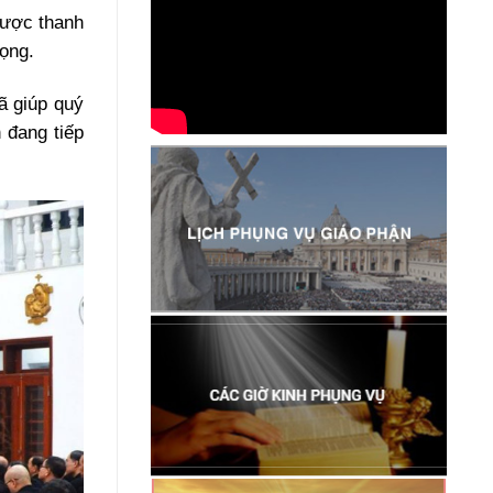
được thanh
ọng.
ã giúp quý
 đang tiếp