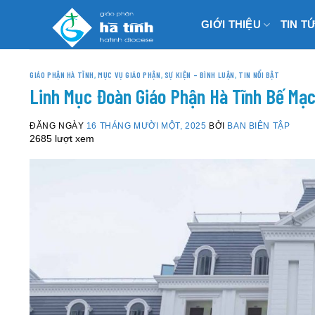
Skip
GIỚI THIỆU
TIN T
to
content
GIÁO PHẬN HÀ TĨNH
,
MỤC VỤ GIÁO PHẬN
,
SỰ KIỆN – BÌNH LUẬN
,
TIN NỔI BẬT
Linh Mục Đoàn Giáo Phận Hà Tĩnh Bế Mạ
ĐĂNG NGÀY
16 THÁNG MƯỜI MỘT, 2025
BỞI
BAN BIÊN TẬP
2685 lượt xem