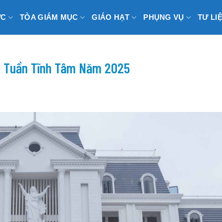
ỨC
TÒA GIÁM MỤC
GIÁO HẠT
PHỤNG VỤ
TƯ LI
c Tuần Tĩnh Tâm Năm 2025