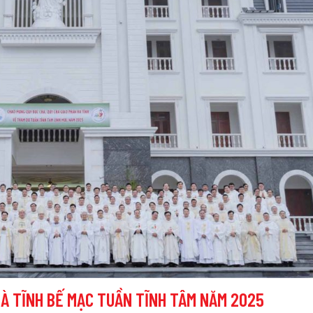
HÀ TĨNH BẾ MẠC TUẦN TĨNH TÂM NĂM 2025