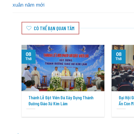
xuân năm mới
CÓ THỂ BẠN QUAN TÂM
08
08
Th8
Th8
Thánh Lễ Đặt Viên Đá Xây Dựng Thánh
Đại Hội 
Đường Giáo Xứ Kim Lâm
Ấn Còn M