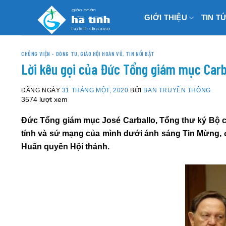
Skip
GIỚI THIỆU
TIN T
to
content
CHỦNG VIỆN - DÒNG TU
,
GIÁO HỘI HOÀN VŨ
,
TIN NỔI BẬT
Lời kêu gọi của Đức Tổng giám mục Carb
ĐĂNG NGÀY
31 THÁNG MỘT, 2020
BỞI
BAN TRUYỀN THÔNG
3574 lượt xem
Đức Tổng giám mục José Carballo, Tổng thư ký Bộ cá
tính và sứ mạng của mình dưới ánh sáng Tin Mừng, 
Huấn quyền Hội thánh.