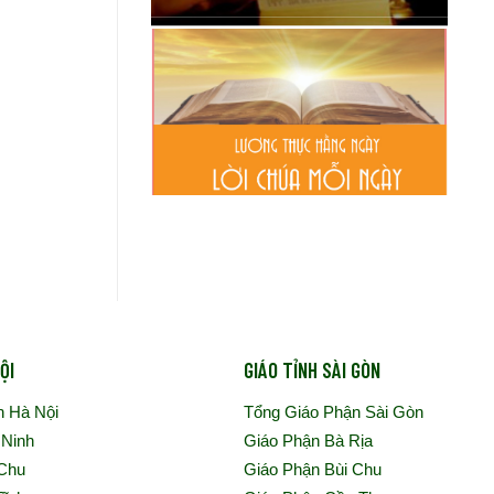
ỘI
GIÁO TỈNH SÀI GÒN
n Hà Nội
Tổng Giáo Phận Sài Gòn
 Ninh
Giáo Phận Bà Rịa
 Chu
Giáo Phận Bùi Chu