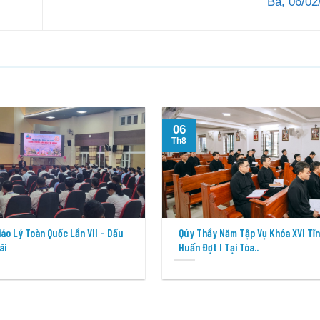
Bá, 06/0
06
Th8
Giáo Lý Toàn Quốc Lần VII – Dấu
Qúy Thầy Năm Tập Vụ Khóa XVI Tĩ
ãi
Huấn Đợt I Tại Tòa..