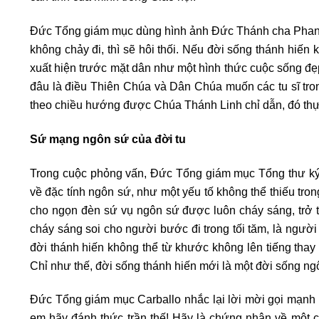
Đức Tổng giám mục dùng hình ảnh Đức Thánh cha Phanxic
không chảy đi, thì sẽ hôi thối. Nếu đời sống thánh hi
xuất hiện trước mặt dân như một hình thức cuộc sống đẹp
đâu là điều Thiên Chúa và Dân Chúa muốn các tu sĩ trong
theo chiều hướng được Chúa Thánh Linh chỉ dẫn, đó thực 
Sứ mạng ngôn sứ của đời tu
Trong cuộc phỏng vấn, Đức Tổng giám mục Tổng thư ký
về đặc tính ngôn sứ, như một yếu tố không thể thiếu tro
cho ngọn đèn sứ vụ ngôn sứ được luôn cháy sáng, trở 
cháy sáng soi cho người bước đi trong tối tăm, là người
đời thánh hiến không thể từ khước không lên tiếng thay 
Chỉ như thế, đời sống thánh hiến mới là một đời sống ngô
Đức Tổng giám mục Carballo nhắc lại lời mời gọi mạnh
em hãy đánh thức trần thế! Hãy là chứng nhân về một cá