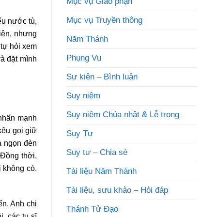
Mục vụ Giáo phận
Mục vụ Truyền thông
u nước tù,
viện, nhưng
Năm Thánh
 tự hỏi xem
Phụng Vụ
và đặt mình
Sự kiện – Bình luận
Suy niệm
Suy niệm Chúa nhật & Lễ trọng
 nhấn mạnh
kêu gọi giữ
Suy Tư
à ngọn đèn
Suy tư – Chia sẻ
 Đồng thời,
i không có.
Tài liệu Năm Thánh
Tài liệu, sưu khảo – Hỏi đáp
n, Anh chị
Thánh Tử Đạo
, các tu sĩ