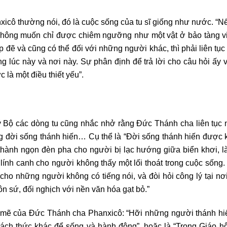
ô thường nói, đó là cuộc sống của tu sĩ giống như nước. “Nế
ến không muốn chỉ được chiêm ngưỡng như một vật ở bảo tàng 
 đẽ và cũng có thể đối với những người khác, thì phải liên tục
 lúc này và nơi này. Sự phân định để trả lời cho câu hỏi ấy 
là một điều thiết yếu”.
 Bộ các dòng tu cũng nhắc nhở rằng Đức Thánh cha liên tục
ng đời sống thánh hiến… Cụ thể là “Đời sống thánh hiến được 
thành ngọn đèn pha cho người bị lạc hướng giữa biển khơi, l
 lính canh cho người không thấy một lối thoát trong cuộc sống.
cho những người không có tiếng nói, và đòi hỏi công lý tại nơ
n sứ, đối nghịch với nền văn hóa gạt bỏ.”
 mẽ của Đức Thánh cha Phanxicô: “Hỡi những người thánh hiế
ch thức khác để sống và hành động”, hoặc là “Trong Giáo hội