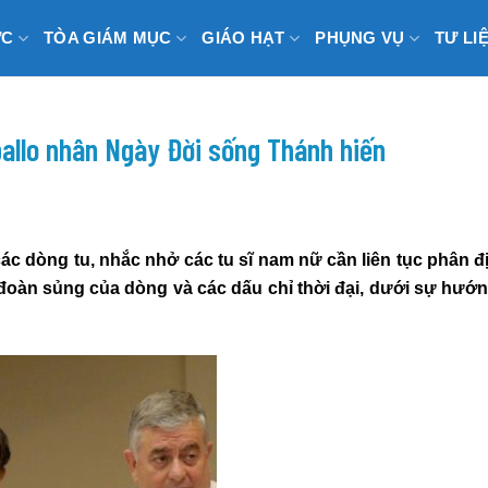
ỨC
TÒA GIÁM MỤC
GIÁO HẠT
PHỤNG VỤ
TƯ LI
allo nhân Ngày Đời sống Thánh hiến
c dòng tu, nhắc nhở các tu sĩ nam nữ cần liên tục phân đ
đoàn sủng của dòng và các dấu chỉ thời đại, dưới sự hướ