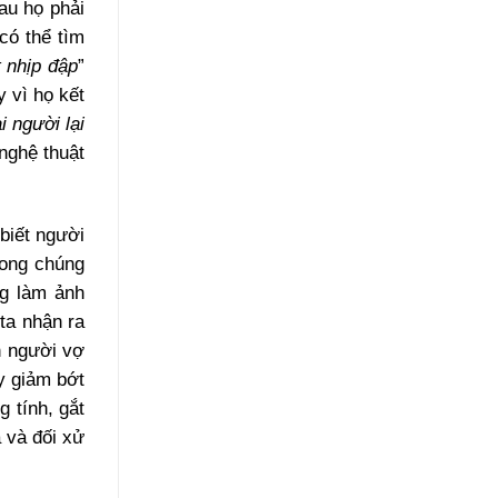
au họ phải
có thể tìm
 nhịp đập
”
 vì họ kết
 người lại
nghệ thuật
 biết người
trong chúng
ng làm ảnh
ta nhận ra
n người vợ
ãy giảm bớt
 tính, gắt
a và đối xử