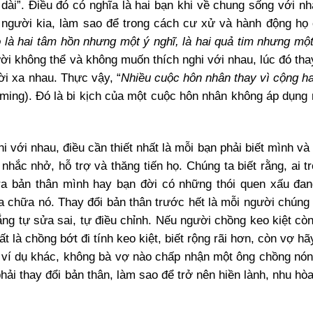
 dài”. Điều đó có nghĩa là hai bạn khi về chung sống với nh
 người kia, làm sao để trong cách cư xử và hành động họ 
 là hai tâm hồn nhưng một ý nghĩ, là hai quả tim nhưng một
ời không thể và không muốn thích nghi với nhau, lúc đó thay
rời xa nhau. Thực vậy, “
Nhiều cuộc hôn nhân thay vì cộng hai
eming). Đó là bi kịch của một cuộc hôn nhân không áp dụng 
 với nhau, điều cần thiết nhất là mỗi bạn phải biết mình và
 nhắc nhở, hỗ trợ và thăng tiến họ. Chúng ta biết rằng, ai 
 ra bản thân mình hay bạn đời có những thói quen xấu đa
a chữa nó. Thay đổi bản thân trước hết là mỗi người chúng 
ắng tự sửa sai, tự điều chỉnh. Nếu người chồng keo kiệt cò
t là chồng bớt đi tính keo kiệt, biết rộng rãi hơn, còn vợ h
ột ví dụ khác, không bà vợ nào chấp nhận một ông chồng nóng
hải thay đổi bản thân, làm sao để trở nên hiền lành, nhu hò