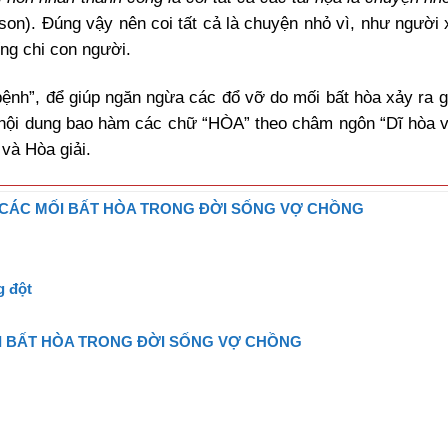
lson). Đúng vậy nên coi tất cả là chuyện nhỏ vì, như người 
ống chi con người.
ệnh”, để giúp ngăn ngừa các đổ vỡ do mối bất hòa xảy ra g
 nội dung bao hàm các chữ “HÒA” theo châm ngôn “Dĩ hòa v
và Hòa giải.
O CÁC MỐI BẤT HÒA TRONG ĐỜI SỐNG VỢ CHỒNG
g đột
MỐI BẤT HÒA TRONG ĐỜI SỐNG VỢ CHỒNG