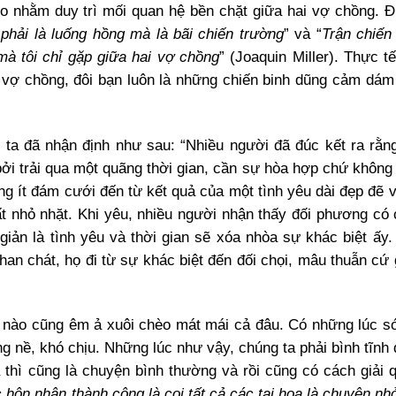
o nhằm duy trì mối quan hệ bền chặt giữa hai vợ chồng. 
hải là luống hồng mà là bãi chiến trường
” và “
Trận chiế
 mà tôi chỉ gặp giữa hai vợ chồng
” (Joaquin Miller). Thực t
 vợ chồng, đôi bạn luôn là những chiến binh dũng cảm dám
i ta đã nhận định như sau: “Nhiều người đã đúc kết ra rằng
 bởi trải qua một quãng thời gian, cần sự hòa hợp chứ không
ông ít đám cưới đến từ kết quả của một tình yêu dài đẹp đẽ 
t nhỏ nhặt. Khi yêu, nhiều người nhận thấy đối phương có 
iản là tình yêu và thời gian sẽ xóa nhòa sự khác biệt ấy
chan chát, họ đi từ sự khác biệt đến đối chọi, mâu thuẫn c
c nào cũng êm ả xuôi chèo mát mái cả đâu. Có những lúc só
g nề, khó chịu. Những lúc như vậy, chúng ta phải bình tĩnh 
thì cũng là chuyện bình thường và rồi cũng có cách giải 
 hôn nhân thành công là coi tất cả các tai họa là chuyện nh