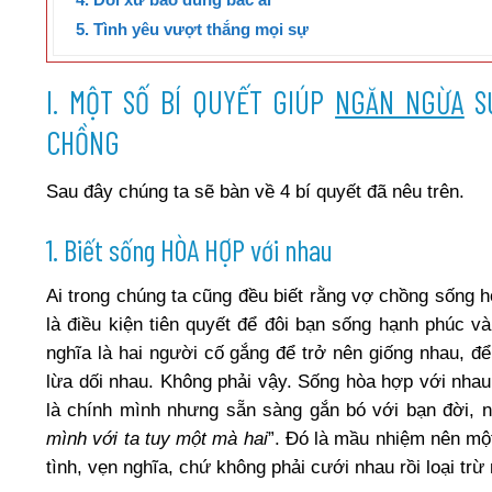
5. Tình yêu vượt thắng mọi sự
I. MỘT SỐ BÍ QUYẾT GIÚP
NGĂN NGỪA
SỰ
CHỒNG
Sau đây chúng ta sẽ bàn về 4 bí quyết đã nêu trên.
1. Biết sống HÒA HỢP với nhau
Ai trong chúng ta cũng đều biết rằng vợ chồng sống h
là điều kiện tiên quyết để đôi bạn sống hạnh phúc 
nghĩa là hai người cố gắng để trở nên giống nhau, đ
lừa dối nhau. Không phải vậy. Sống hòa hợp với nhau 
là chính mình nhưng sẵn sàng gắn bó với bạn đời, nh
mình với ta tuy một mà hai
”. Đó là mầu nhiệm nên một
tình, vẹn nghĩa, chứ không phải cưới nhau rồi loại trừ