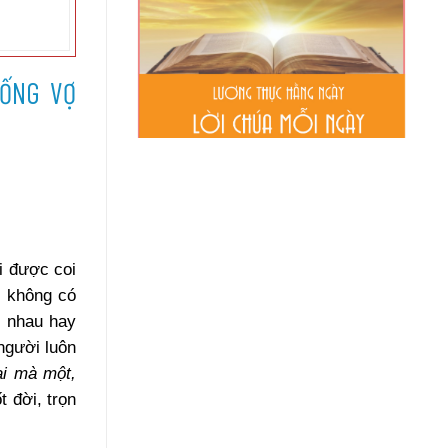
SỐNG VỢ
i được coi
u không có
c nhau hay
người luôn
ai mà một,
 đời, trọn