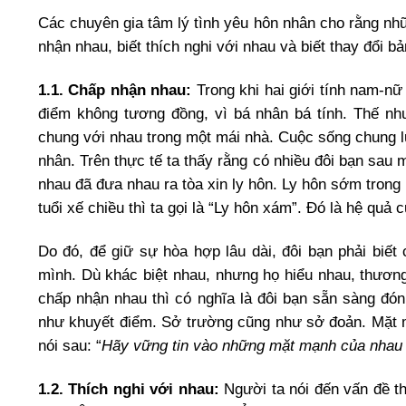
Các chuyên gia tâm lý tình yêu hôn nhân cho rằng nhữ
nhận nhau, biết thích nghi với nhau và biết thay đổi b
1.1. Chấp nhận nhau:
Trong khi hai giới tính nam-nữ
điểm không tương đồng, vì bá nhân bá tính. Thế n
chung với nhau trong một mái nhà. Cuộc sống chung l
nhân. Trên thực tế ta thấy rằng có nhiều đôi bạn sau
nhau đã đưa nhau ra tòa xin ly hôn. Ly hôn sớm trong 
tuổi xế chiều thì ta gọi là “Ly hôn xám”. Đó là hệ qu
Do đó, để giữ sự hòa hợp lâu dài, đôi bạn phải biế
mình. Dù khác biệt nhau, nhưng họ hiểu nhau, thương
chấp nhận nhau thì có nghĩa là đôi bạn sẵn sàng đón
như khuyết điểm. Sở trường cũng như sở đoản. Mặt 
nói sau: “
Hãy vững tin vào những mặt mạnh của nhau
1.2. Thích nghi với nhau:
Người ta nói đến vấn đề th