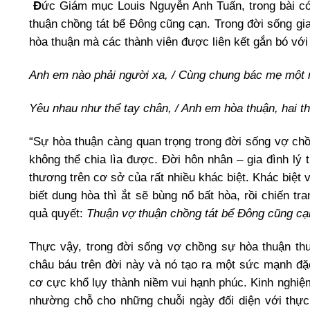
Đ
ức Giám mục Louis Nguyễn Anh Tuấn, trong bài có
thuận chồng tát bể Đông cũng cạn. Trong đời sống gia 
hòa thuận mà các thành viên được liên kết gắn bó với
Anh em nào phải người xa, / Cùng chung bác mẹ một 
Yêu nhau như thể tay chân, / Anh em hòa thuận, hai t
“Sự hòa thuận càng quan trọng trong đời sống vợ chồ
không thể chia lìa được. Đời hôn nhân – gia đình lý
thương trên cơ sở của rất nhiều khác biệt. Khác biệt v
biết dung hòa thì ắt sẽ bùng nổ bất hòa, rồi chiến t
quả quyết:
Thuận vợ thuận chồng tát bể Đông cũng cạ
Thực vậy, trong đời sống vợ chồng sự hòa thuận thư
châu báu trên đời này và nó tạo ra một sức mạnh đặc
cơ cực khổ lụy thành niềm vui hạnh phúc. Kinh nghiệ
nhường chỗ cho những chuỗi ngày đối diện với thực 