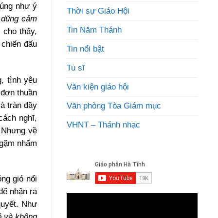
Đúng như ý
Thời sự Giáo Hội
n dũng cảm
Tin Năm Thánh
ế cho thấy,
 chiến đấu
Tin nổi bật
Tu sĩ
, tình yêu
Văn kiện giáo hội
 đơn thuần
và tràn đầy
Văn phòng Tòa Giám mục
cách nghĩ,
VHNT – Thánh nhạc
. Nhưng về
ứ gặm nhấm
ng gió nổi
để nhận ra
quyết. Như
ỏ và không