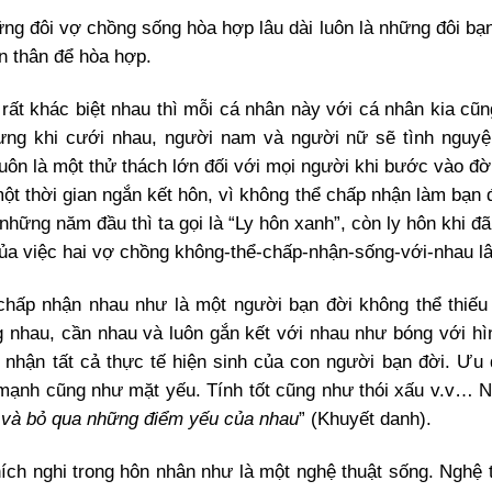
ng đôi vợ chồng sống hòa hợp lâu dài luôn là những đôi bạn
ản thân để hòa hợp.
 rất khác biệt nhau thì mỗi cá nhân này với cá nhân kia cũn
hưng khi cưới nhau, người nam và người nữ sẽ tình nguy
uôn là một thử thách lớn đối với mọi người khi bước vào đờ
 một thời gian ngắn kết hôn, vì không thể chấp nhận làm bạn
những năm đầu thì ta gọi là “Ly hôn xanh”, còn ly hôn khi đ
ả của việc hai vợ chồng không-thể-chấp-nhận-sống-với-nhau lâ
t chấp nhận nhau như là một người bạn đời không thể thiế
 nhau, cần nhau và luôn gắn kết với nhau như bóng với hìn
 nhận tất cả thực tế hiện sinh của con người bạn đời. Ưu
mạnh cũng như mặt yếu. Tính tốt cũng như thói xấu v.v… 
 và bỏ qua những điểm yếu của nhau
” (Khuyết danh).
ích nghi trong hôn nhân như là một nghệ thuật sống. Nghệ t