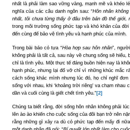
nhất là phải làm sao vững vàng, mạnh mẽ và khéo lé
nghĩa của các câu danh ngôn sau: “
Hôn nhân không p
nhất, tôi chưa từng thấy ở đâu trên bản đồ thế giới,
trong môi trường sống phức tạp và khó khăn của đời
đến cùng để bảo vệ tình yêu và hạnh phúc của mình.
Trong bài báo có tựa “
Hòa hợp sau hôn nhân
”, ngườ
không phải là tất cả, sau này về chung sống sẽ hiểu,
chỉ là tình yêu. Một thực tế đáng buồn hiện nay là kh
hạnh phúc, nhưng lại đổ vỡ chỉ vì những khúc mắc rấ
cách sống khác mình nhưng lúc đó, họ chỉ nghĩ đơn g
sống với nhau, khi ‘khoảng trời riêng’ va chạm nhau 
dần và cuối cùng là giết chết tình yêu.”
[2]
Chúng ta biết rằng, đời sống hôn nhân không phải lú
lên ào ào khiến cho cuộc sống của đôi bạn trở nên nặn
rằng những gì xảy ra dù có phức tạp đến mấy đi nữa 
một danh nhân đã nói: “
Bí quyết lớn nhất làm cho cuộc