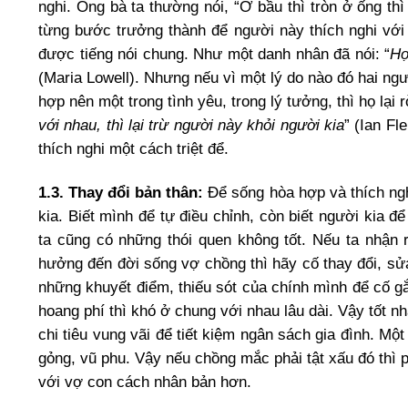
nghi. Ông bà ta thường nói, “Ở bầu thì tròn ở ống thì
từng bước trưởng thành để người này thích nghi với
được tiếng nói chung. Như một danh nhân đã nói: “
Họ
(Maria Lowell). Nhưng nếu vì một lý do nào đó hai ngư
hợp nên một trong tình yêu, trong lý tưởng, thì họ lại 
với nhau, thì lại trừ người này khỏi người kia
” (Ian Fl
thích nghi một cách triệt để.
1.3. Thay đổi bản thân:
Để sống hòa hợp và thích nghi
kia. Biết mình để tự điều chỉnh, còn biết người kia để
ta cũng có những thói quen không tốt. Nếu ta nhận
hưởng đến đời sống vợ chồng thì hãy cố thay đổi, sử
những khuyết điểm, thiếu sót của chính mình để cố g
hoang phí thì khó ở chung với nhau lâu dài. Vậy tốt nhấ
chi tiêu vung vãi để tiết kiệm ngân sách gia đình. M
gỏng, vũ phu. Vậy nếu chồng mắc phải tật xấu đó thì p
với vợ con cách nhân bản hơn.