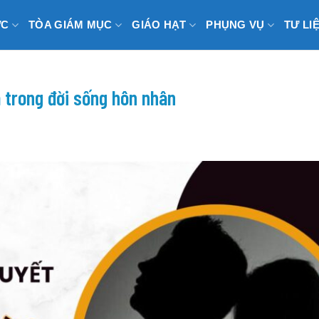
ỨC
TÒA GIÁM MỤC
GIÁO HẠT
PHỤNG VỤ
TƯ LI
 trong đời sống hôn nhân