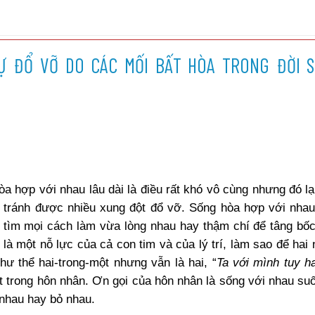
 ĐỔ VỠ DO CÁC MỐI BẤT HÒA TRONG ĐỜI 
òa hợp với nhau lâu dài là điều rất khó vô cùng nhưng đó lạ
và tránh được nhiều xung đột đổ vỡ. Sống hòa hợp với nha
ể tìm mọi cách làm vừa lòng nhau hay thậm chí để tâng bố
là một nỗ lực của cả con tim và của lý trí, làm sao để hai 
ư thể hai-trong-một nhưng vẫn là hai, “
Ta với mình tuy h
 trong hôn nhân. Ơn gọi của hôn nhân là sống với nhau suốt
 nhau hay bỏ nhau.