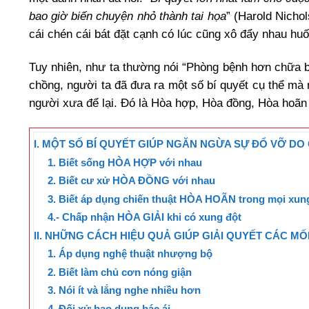
bao giờ biến chuyện nhỏ thành tai họa
” (Harold Nicho
cái chén cái bát đặt cạnh có lúc cũng xô đẩy nhau hu
Tuy nhiên, như ta thường nói “Phòng bệnh hơn chữa b
chồng, người ta đã đưa ra một số bí quyết cụ thể mà
người xưa để lại. Đó là Hòa hợp, Hòa đồng, Hòa hoãn 
I. MỘT SỐ BÍ QUYẾT GIÚP NGĂN NGỪA SỰ ĐỔ VỠ D
1. Biết sống HÒA HỢP với nhau
2. Biết cư xử HÒA ĐỒNG với nhau
3. Biết áp dụng chiến thuật HÒA HOÃN trong mọi xun
4.- Chấp nhận HÒA GIẢI khi có xung đột
II. NHỮNG CÁCH HIỆU QUẢ GIÚP GIẢI QUYẾT CÁC 
1. Áp dụng nghệ thuật nhượng bộ
2. Biết làm chủ cơn nóng giận
3. Nói ít và lắng nghe nhiều hơn
4. Đối xử bao dung bác ái