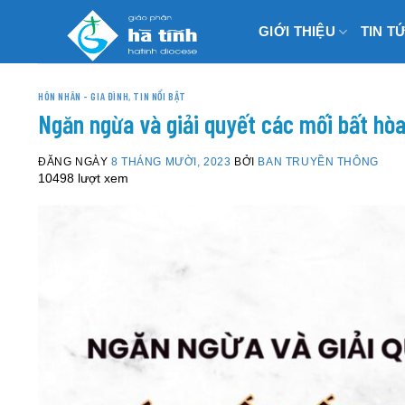
Skip
GIỚI THIỆU
TIN T
to
content
HÔN NHÂN - GIA ĐÌNH
,
TIN NỔI BẬT
Ngăn ngừa và giải quyết các mối bất hòa
ĐĂNG NGÀY
8 THÁNG MƯỜI, 2023
BỞI
BAN TRUYỀN THÔNG
10498 lượt xem