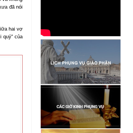
xưa đã nói
iữa hai vợ
i quý” của