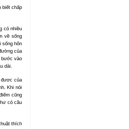
 biết chấp
g có nhiều
ện về sống
i sống hôn
 đường của
ã bước vào
u dài.
u được của
h. Khi nói
 điểm cũng
Như có câu
huật thích