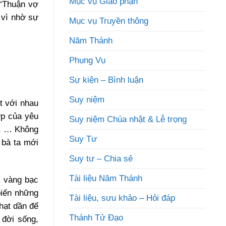
Mục vụ Giáo phận
 “Thuận vợ
 vì nhờ sự
Mục vụ Truyền thông
Năm Thánh
Phụng Vụ
Sự kiện – Bình luận
Suy niệm
t với nhau
ợp của yêu
Suy niệm Chúa nhật & Lễ trọng
ng, … Không
Suy Tư
 bà ta mới
Suy tư – Chia sẻ
Tài liệu Năm Thánh
ả vàng bạc
biến những
Tài liệu, sưu khảo – Hỏi đáp
hạt dần để
Thánh Tử Đạo
 đời sống,