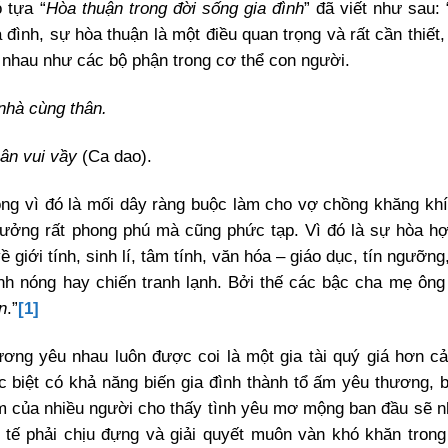
 tựa “
Hòa thuận trong đời sống gia đình
” đã viết như sau:
đình, sự hòa thuận là một điều quan trọng và rất cần thiết,
 nhau như các bộ phận trong cơ thể con người.
nhà cùng thân.
hân vui vầy
(Ca dao).
ng vì đó là mối dây ràng buộc làm cho vợ chồng khăng khí
 tưởng rất phong phú mà cũng phức tạp. Vì đó là sự hòa h
ề giới tính, sinh lí, tâm tính, văn hóa – giáo dục, tín ngưỡ
ranh nóng hay chiến tranh lạnh. Bởi thế các bậc cha mẹ ông
n
.”
[1]
ơng yêu nhau luôn được coi là một gia tài quý giá hơn c
 biệt có khả năng biến gia đình thành tổ ấm yêu thương, 
m của nhiều người cho thấy tình yêu mơ mộng ban đầu sẽ n
tế phải chịu đựng và giải quyết muôn vàn khó khăn trong