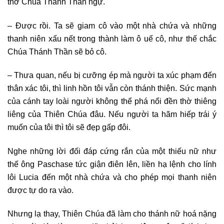
thờ Chúa Thánh Thần ngự.
– Được rồi. Ta sẽ giam cô vào một nhà chứa và những
thanh niên xấu nết trong thành làm ô uế cô, như thế chắc
Chúa Thánh Thần sẽ bỏ cô.
– Thưa quan, nếu bị cưỡng ép mà người ta xúc phạm đến
thân xác tôi, thì linh hồn tôi vẫn còn thánh thiện. Sức mạnh
của cánh tay loài người không thể phá nổi đền thờ thiêng
liêng của Thiên Chúa đâu. Nếu người ta hãm hiếp trái ý
muốn của tôi thì tôi sẽ đẹp gấp đôi.
Nghe những lời đối đáp cứng rắn của một thiếu nữ như
thế ông Paschase tức giận điên lên, liền hạ lệnh cho lính
lôi Lucia đến một nhà chứa và cho phép mọi thanh niên
được tự do ra vào.
Nhưng lạ thay, Thiên Chúa đã làm cho thánh nữ hoá nặng