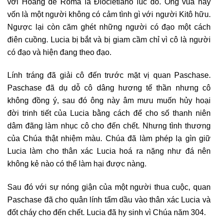
với Hoàng đế Roma là Ðiôclêtianô lúc đó. Ông vua này
vốn là một người không có cảm tình gì với người Kitô hữu.
Ngược lại còn căm ghét những người có đạo một cách
điên cuồng. Lucia bị bắt và bị giam cầm chỉ vì cô là người
có đạo và hiện đang theo đạo.
Lính tráng đã giải cô đến trước mặt vị quan Paschase.
Paschase đã dụ dỗ cô dâng hương tế thần nhưng cô
không đồng ý, sau đó ông này âm mưu muốn hủy hoại
đời trinh tiết của Lucia bằng cách để cho số thanh niên
dâm đãng làm nhục cô cho đến chết. Nhưng tình thương
của Chúa thật nhiệm màu. Chúa đã làm phép lạ gìn giữ
Lucia làm cho thân xác Lucia hoá ra nặng như đá nên
không kẻ nào có thể làm hại được nàng.
Sau đó với sự nóng giận của một người thua cuộc, quan
Paschase đã cho quân lính tẩm dầu vào thân xác Lucia và
đốt cháy cho đến chết. Lucia đã hy sinh vì Chúa năm 304.