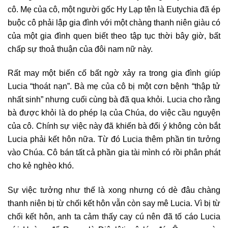
cô. Mẹ của cô, một người gốc Hy Lạp tên là Eutychia đã ép
buộc cô phải lập gia đình với một chàng thanh niên giàu có
của một gia đình quen biết theo tập tục thời bây giờ, bất
chấp sự thoả thuận của đôi nam nữ này.
Rất may một biến cố bất ngờ xảy ra trong gia đình giúp
Lucia “thoát nạn”. Bà mẹ của cô bị một cơn bệnh “thập tử
nhất sinh” nhưng cuối cùng bà đã qua khỏi. Lucia cho rằng
bà được khỏi là do phép lạ của Chúa, do việc cầu nguyện
của cô. Chính sự việc này đã khiến bà đổi ý không còn bắt
Lucia phải kết hôn nữa. Từ đó Lucia thêm phần tin tưởng
vào Chúa. Cô bán tất cả phần gia tài mình có rồi phân phát
cho kẻ nghèo khó.
Sự việc tưởng như thế là xong nhưng có dè đâu chàng
thanh niên bị từ chối kết hôn vẫn còn say mê Lucia. Vì bị từ
chối kết hôn, anh ta cảm thấy cay cú nên đã tố cáo Lucia