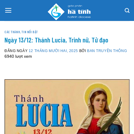
Skip
to
content
CÁC THÁNH
,
TIN NỔI BẬT
Ngày 13/12: Thánh Lucia, Trinh nữ, Tử đạo
ĐĂNG NGÀY
12 THÁNG MƯỜI HAI, 2025
BỞI
BAN TRUYỀN THÔNG
6940 lượt xem