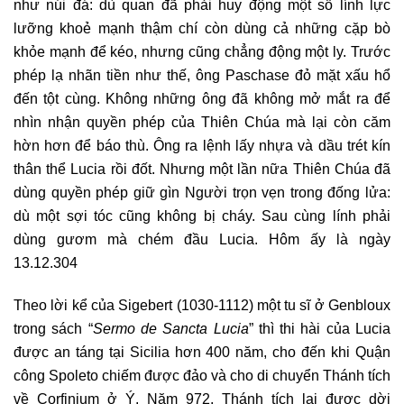
như núi đá: dù quan đã phải huy động một số lính lực
lưỡng khoẻ mạnh thậm chí còn dùng cả những cặp bò
khỏe mạnh để kéo, nhưng cũng chẳng động một ly. Trước
phép lạ nhãn tiền như thế, ông Paschase đỏ mặt xấu hổ
đến tột cùng. Không những ông đã không mở mắt ra để
nhìn nhận quyền phép của Thiên Chúa mà lại còn căm
hờn hơn để báo thù. Ông ra lệnh lấy nhựa và dầu trét kín
thân thể Lucia rồi đốt. Nhưng một lần nữa Thiên Chúa đã
dùng quyền phép giữ gìn Người trọn vẹn trong đống lửa:
dù một sợi tóc cũng không bị cháy. Sau cùng lính phải
dùng gươm mà chém đầu Lucia. Hôm ấy là ngày
13.12.304
Theo lời kể của Sigebert (1030-1112) một tu sĩ ở Genbloux
trong sách “
Sermo de Sancta Lucia
” thì thi hài của Lucia
được an táng tại Sicilia hơn 400 năm, cho đến khi Quận
công Spoleto chiếm được đảo và cho di chuyển Thánh tích
về Corfinium ở Ý. Năm 972, Thánh tích lại được dời