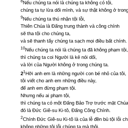
8
Nếu chúng ta nói là chúng ta không có tội,
chúng ta tự lừa dối mình, và sự thật không ở tron
9
Nếu chúng ta thú nhận tội lỗi,
Thiên Chúa là Đấng trung thành và công chính
sẽ tha tội cho chúng ta,
và sẽ thanh tẩy chúng ta sạch mọi điều bất chính.
10
Nếu chúng ta nói là chúng ta đã không phạm tội,
thì chúng ta coi Người là kẻ nói dối,
và lời của Người không ở trong chúng ta.
1
2
Hỡi anh em là những người con bé nhỏ của tôi,
tôi viết cho anh em những điều này,
để anh em đừng phạm tội.
Nhưng nếu ai phạm tội,
thì chúng ta có một Đấng Bảo Trợ trước mặt Chúa
đó là Đức Giê-su Ki-tô, Đấng Công Chính.
2
Chính Đức Giê-su Ki-tô là của lễ đền bù tội lỗi ch
không những tội lỗi chúng ta mà thôi,