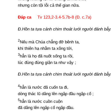
nhưng còn tội lỗi cả thế gian nữa.
Đáp ca
Tv 123,2-3.4-5.7b-8 (Đ. c.7a)
Đ.Hồn ta tựa cánh chim thoát lưới người đánh bẫy
2
Nếu mà Chúa chẳng đỡ bênh ta,
khi thiên hạ nhằm ta xông tới,
3
hẳn là họ đã nuốt sống ta rồi,
lúc đùng đùng giận ta như vậy ;
Đ.Hồn ta tựa cánh chim thoát lưới người đánh bẫy
4
hẳn là nước đã cuốn ta đi,
dòng thác lũ dâng lên ngập đầu ngập cổ ;
5
hẳn là nước cuồn cuộn
đã dâng lên ngập cổ ngập đầu.