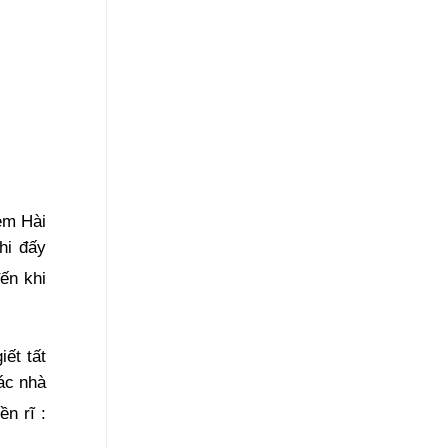
em Hài
hi đấy
ến khi
iết tất
các nhà
n rĩ :