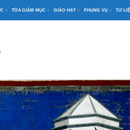
ỨC
TÒA GIÁM MỤC
GIÁO HẠT
PHỤNG VỤ
TƯ LI
G