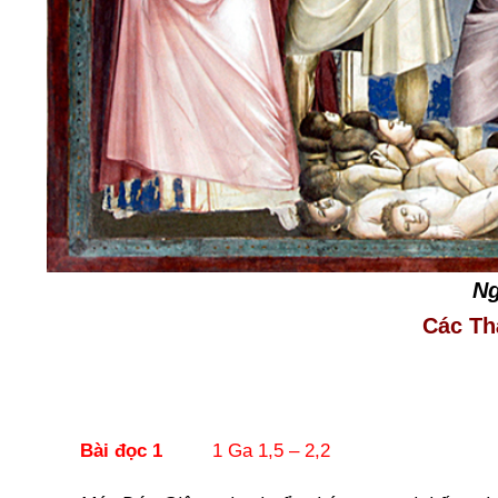
Ng
Các Th
Bài đọc 1
1 Ga 1,5 – 2,2