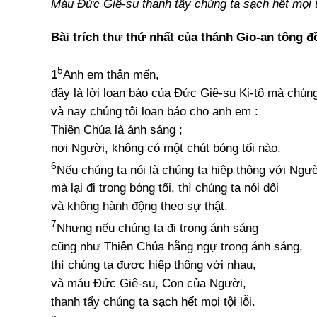
Máu Đức Giê-su thanh tẩy chúng ta sạch hết mọi tộ
Bài trích thư thứ nhất của thánh Gio-an tông đ
5
1
Anh em thân mến,
đây là lời loan báo của Đức Giê-su Ki-tô mà chúng
và nay chúng tôi loan báo cho anh em :
Thiên Chúa là ánh sáng ;
nơi Người, không có một chút bóng tối nào.
6
Nếu chúng ta nói là chúng ta hiệp thông với Ngư
mà lại đi trong bóng tối, thì chúng ta nói dối
và không hành động theo sự thật.
7
Nhưng nếu chúng ta đi trong ánh sáng
cũng như Thiên Chúa hằng ngự trong ánh sáng,
thì chúng ta được hiệp thông với nhau,
và máu Đức Giê-su, Con của Người,
thanh tẩy chúng ta sạch hết mọi tội lỗi.