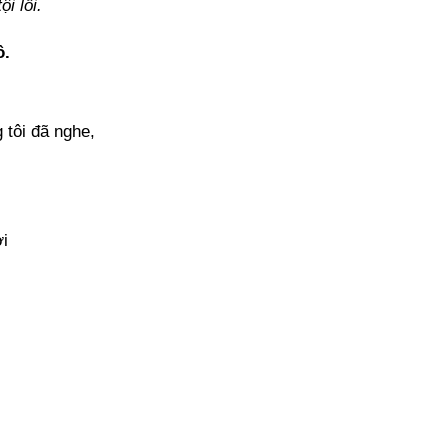
i lỗi.
ồ.
 tôi đã nghe,
ời