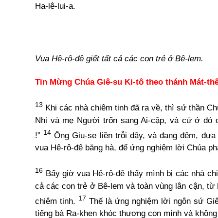
Ha-lê-lui-a.
Vua Hê-rô-đê giết tất cả các con trẻ ở Bê-lem.
Tin Mừng Chúa Giê-su Ki-tô theo thánh Mát
13
Khi các nhà chiêm tinh đã ra về, thì sứ thần C
Nhi và mẹ Người trốn sang Ai-cập, và cứ ở đó ch
14
!”
Ông Giu-se liền trỗi dậy, và đang đêm, đưa
vua Hê-rô-đê băng hà, để ứng nghiệm lời Chúa phá
16
Bấy giờ vua Hê-rô-đê thấy mình bị các nhà chiêm
cả các con trẻ ở Bê-lem và toàn vùng lân cận, từ 
17
chiêm tinh.
Thế là ứng nghiệm lời ngôn sứ Giê
tiếng bà Ra-khen khóc thương con mình và không 