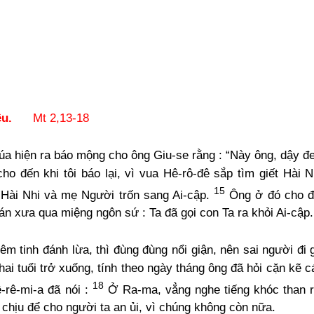
-thêu.
Mt 2,13-18
húa hiện ra báo mộng cho ông Giu-se rằng : “Này ông, dậy đ
o đến khi tôi báo lại, vì vua Hê-rô-đê sắp tìm giết Hài N
15
 Hài Nhi và mẹ Người trốn sang Ai-cập.
Ông ở đó cho đ
n xưa qua miệng ngôn sứ : Ta đã gọi con Ta ra khỏi Ai-cập.
 tinh đánh lừa, thì đùng đùng nổi giận, nên sai người đi g
hai tuổi trở xuống, tính theo ngày tháng ông đã hỏi cặn kẽ 
18
-rê-mi-a đã nói :
Ở Ra-ma, vẳng nghe tiếng khóc than rề
chịu để cho người ta an ủi, vì chúng không còn nữa.